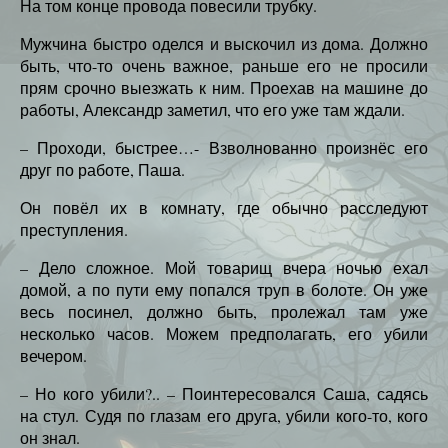
На том конце провода повесили трубку.
Мужчина быстро оделся и выскочил из дома. Должно
быть, что-то очень важное, раньше его не просили
прям срочно выезжать к ним. Проехав на машине до
работы, Александр заметил, что его уже там ждали.
– Проходи, быстрее…- Взволнованно произнёс его
друг по работе, Паша.
Он повёл их в комнату, где обычно расследуют
преступления.
– Дело сложное. Мой товарищ вчера ночью ехал
домой, а по пути ему попался труп в болоте. Он уже
весь посинел, должно быть, пролежал там уже
несколько часов. Можем предполагать, его убили
вечером.
– Но кого убили?.. – Поинтересовался Саша, садясь
на стул. Судя по глазам его друга, убили кого-то, кого
он знал.