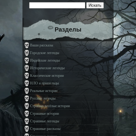
Разделы
Ваши рассказы
Городские легенды
Индейские легенды
Исторические легенды
Классические истории
НЛО и пришельцы
Реальные истории
Русские легенды
Страшно весёлые истории
Страшные истории
Страшные легенды
Страшные рассказы
Страшные сказки