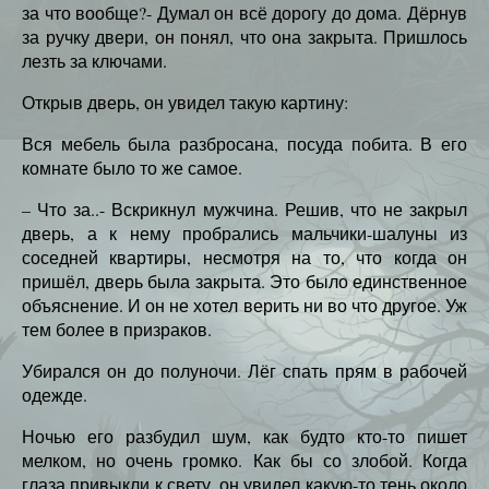
за что вообще?- Думал он всё дорогу до дома. Дёрнув
за ручку двери, он понял, что она закрыта. Пришлось
лезть за ключами.
Открыв дверь, он увидел такую картину:
Вся мебель была разбросана, посуда побита. В его
комнате было то же самое.
– Что за..- Вскрикнул мужчина. Решив, что не закрыл
дверь, а к нему пробрались мальчики-шалуны из
соседней квартиры, несмотря на то, что когда он
пришёл, дверь была закрыта. Это было единственное
объяснение. И он не хотел верить ни во что другое. Уж
тем более в призраков.
Убирался он до полуночи. Лёг спать прям в рабочей
одежде.
Ночью его разбудил шум, как будто кто-то пишет
мелком, но очень громко. Как бы со злобой. Когда
глаза привыкли к свету, он увидел какую-то тень около