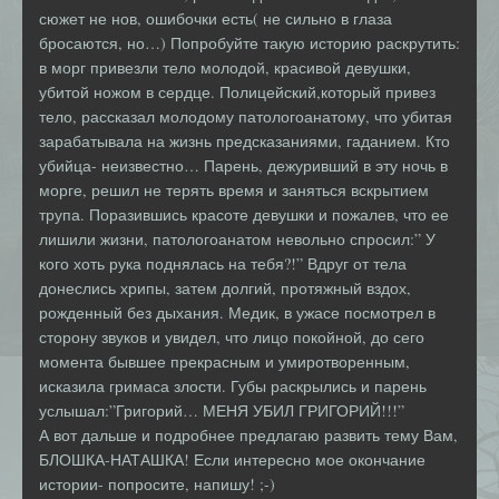
сюжет не нов, ошибочки есть( не сильно в глаза
бросаются, но…) Попробуйте такую историю раскрутить:
в морг привезли тело молодой, красивой девушки,
убитой ножом в сердце. Полицейский,который привез
тело, рассказал молодому патологоанатому, что убитая
зарабатывала на жизнь предсказаниями, гаданием. Кто
убийца- неизвестно… Парень, дежуривший в эту ночь в
морге, решил не терять время и заняться вскрытием
трупа. Поразившись красоте девушки и пожалев, что ее
лишили жизни, патологоанатом невольно спросил:” У
кого хоть рука поднялась на тебя?!” Вдруг от тела
донеслись хрипы, затем долгий, протяжный вздох,
рожденный без дыхания. Медик, в ужасе посмотрел в
сторону звуков и увидел, что лицо покойной, до сего
момента бывшее прекрасным и умиротворенным,
исказила гримаса злости. Губы раскрылись и парень
услышал:”Григорий… МЕНЯ УБИЛ ГРИГОРИЙ!!!”
А вот дальше и подробнее предлагаю развить тему Вам,
БЛОШКА-НАТАШКА! Если интересно мое окончание
истории- попросите, напишу! ;-)