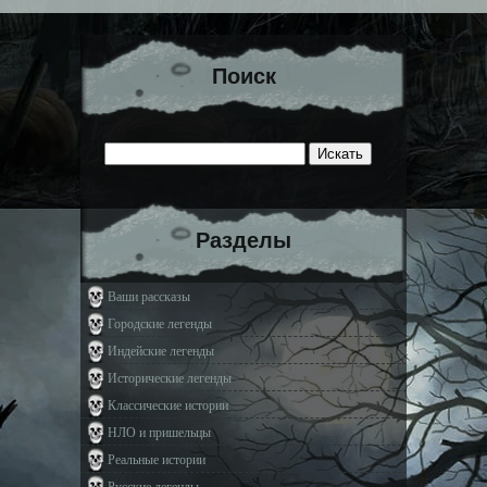
Поиск
Разделы
Ваши рассказы
Городские легенды
Индейские легенды
Исторические легенды
Классические истории
НЛО и пришельцы
Реальные истории
Русские легенды