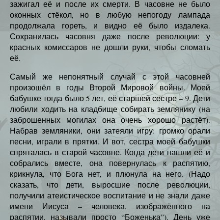
зажигал её и после их смерти. В часовне не было
оконных стёкол, но в любую непогоду лампада
продолжала гореть, и видно её было издалека.
Сохранилась часовня даже после революции: у
красных комиссаров не дошли руки, чтобы сломать
её.
Самый же непонятный случай с этой часовней
произошёл в годы Второй Мировой войны. Моей
бабушке тогда было 5 лет, её старшей сестре – 9. Дети
любили ходить на кладбище собирать землянику (на
заброшенных могилах она очень хорошо растёт).
Набрав земляники, они затеяли игру: громко орали
песни, играли в прятки. И вот, сестра моей бабушки
спряталась в старой часовне. Когда дети нашли её и
собрались вместе, она повернулась к распятию,
крикнула, что Бога нет, и плюнула на него. (Надо
сказать, что дети, выросшие после революции,
получили атеистическое воспитание и не знали даже
имени Иисуса – человека, изображённого на
распятии, называли просто “Боженька”). День уже