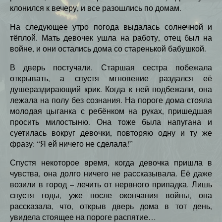
клонился к вечеру, и все разошлись по домам.
На следующее утро погода выдалась солнечной и
тёплой. Мать девочек ушла на работу, отец был на
войне, и они остались дома со старенькой бабушкой.
В дверь постучали. Старшая сестра побежала
открывать, а спустя мгновение раздался её
душераздирающий крик. Когда к ней подбежали, она
лежала на полу без сознания. На пороге дома стояла
молодая цыганка с ребёнком на руках, пришедшая
просить милостыню. Она тоже была напугана и
суетилась вокруг девочки, повторяю одну и ту же
фразу: “Я ей ничего не сделала!”
Спустя некоторое время, когда девочка пришла в
чувства, она долго ничего не рассказывала. Её даже
возили в город – лечить от нервного припадка. Лишь
спустя годы, уже после окончания войны, она
рассказала, что, открыв дверь дома в тот день,
увидела стоящее на пороге распятие…