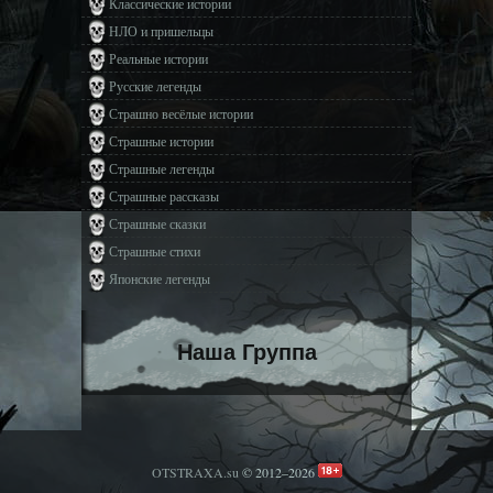
Классические истории
НЛО и пришельцы
Реальные истории
Русские легенды
Страшно весёлые истории
Страшные истории
Страшные легенды
Страшные рассказы
Страшные сказки
Страшные стихи
Японские легенды
Наша Группа
OTSTRAXA.su
© 2012–2026