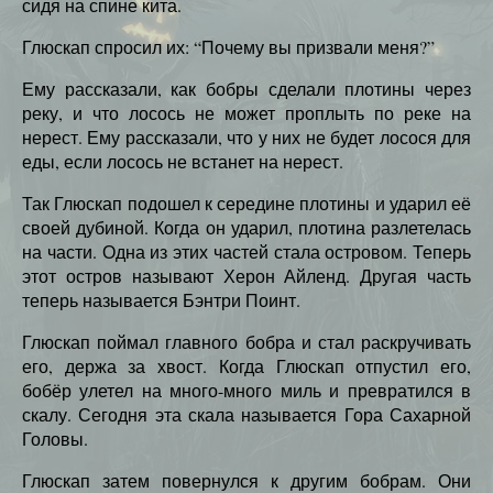
сидя на спине кита.
Глюскап спросил их: “Почему вы призвали меня?”
Ему рассказали, как бобры сделали плотины через
реку, и что лосось не может проплыть по реке на
нерест. Ему рассказали, что у них не будет лосося для
еды, если лосось не встанет на нерест.
Так Глюскап подошел к середине плотины и ударил её
своей дубиной. Когда он ударил, плотина разлетелась
на части. Одна из этих частей стала островом. Теперь
этот остров называют Херон Айленд. Другая часть
теперь называется Бэнтри Поинт.
Глюскап поймал главного бобра и стал раскручивать
его, держа за хвост. Когда Глюскап отпустил его,
бобёр улетел на много-много миль и превратился в
скалу. Сегодня эта скала называется Гора Сахарной
Головы.
Глюскап затем повернулся к другим бобрам. Они