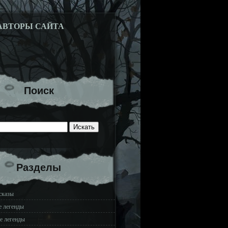
АВТОРЫ САЙТА
Поиск
Разделы
сказы
е легенды
е легенды