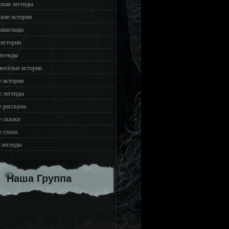
ские легенды
ские истории
ришельцы
 истории
легенды
весёлые истории
 истории
 легенды
 рассказы
 сказки
 стихи
 легенды
Наша Группа