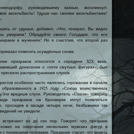
нкендорфу, руководившему казнью, воскликнул:
вои аксельбанты! Удуши нас своими аксельбантами!
».
шись от удушья, добавил: «Что, генерал, Вы видно
мы умираем? Обрадуйте своего Государя, что его
ираем в мучениях! Но я счастлив, что второй раз
приказал повесить осуждённых снова.
нии призраков относятся к середине XIX века.
тавивший донесение о «пяти смутных фигурах», был
е пресекло распространения слухов.
бристов особенно часто являлись горожанам в начале
 образованного в 1925 году «Союза воинственных
ь эти вредные слухи. Руководитель «Союза» товарищ
иде призраков на Кронверке могут появляться
, просидев в засаде четыре ночи, безбожники так
ивидений не увидели.
 встречают их до сих пор. Говорят, что призраки
охожих на очертания нескольких мужских фигур в
и с поникшими головами. Предание гласит, что видеть