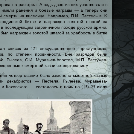
права на расстрел. А ведь двое из них участвовали в
., имели ранения и боевые награды — а теперь они
й смерти на виселице. Например, П.И. Пестель в 19
родинской битве и награжден золотой шпагой за
я в последующем заграничном походе русской армии.
 был награжден золотой шпагой за храбрость в битве
ал список из 121 «государственного преступника»,
ов, по степени провинности. Вне разрядов были
.Ф. Рылеев, С.И. Муравьев-Апостол, М.П. Бестужев-
оворенные к смертной казни четвертованием.
ания четвертование было заменено смертной казнью
ти декабристов — Пестеля, Рылеева, Муравьева-
 и Каховского — состоялась в ночь на (13) 25 июля