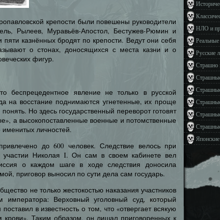
Историче
Классиче
тропавловской крепости были повешены руководители
НЛО и п
тель, Рылеев, Муравьёв-Апостол, Бестужев-Рюмин и
и пяти казнённых бродят по крепости. Ведут они себя
Реальные
азывают о стонах, доносящихся с места казни и о
Русские 
овеческих фигур.
Страшно 
Страшные
Страшные
то беспрецедентное явление не только в русской
гда на восстание поднимаются угнетенные, их проще
Страшные
ы понять. Но здесь государственный переворот готовят
Страшные
ые», а высокопоставленные военные и потомственные
Страшные
о именитых личностей.
Японские
привлечено до 600 человек. Следствие велось при
 участии Николая I. Он сам в своем кабинете вел
иссия о каждом шаге в ходе следствия доносила
ой, приговор выносил по сути дела сам государь.
общество не только жестокостью наказания участников
м императора: Верховный уголовный суд, который
 поставил в известность о том, что «отвергает всякую
м крови». Таким образом, он лишал приговоренных к