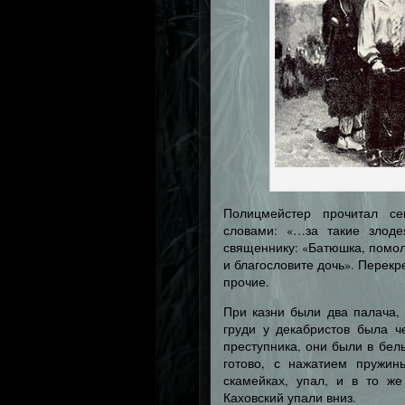
Полицмейстер прочитал се
словами: «…за такие злоде
священнику: «Батюшка, помол
и благословите дочь». Перек
прочие.
При казни были два палача,
груди у декабристов была 
преступника, они были в бел
готово, с нажатием пружин
скамейках, упал, и в то ж
Каховский упали вниз.