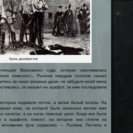
Казнь декабристов
нтенцию Верховного суда, которая оканчивалась
яния повесить!». Рылеев твердым голосом сказал
итесь за наши грешные души, не забудьте моей жены
рестившись, он взошел на эшафот, за ним последовали
 которые надевали петлю, а затем белый колпак. На
черная кожа, на которой было написано мелом имя
ых халатах, а на ногах тяжелые цепи. Когда все было
ы в эшафоте, помост, на котором они стояли на
е мгновение трое сорвались — Рылеев, Пестель и