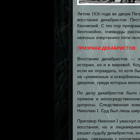
Летом 1826 года во дворе Пе
восстания декабристов: Пес
Каховский. С тех пор призрак
беспокойно, очевидцы расск
неясных очертаниях пяти чел
ПРИЗРАКИ ДЕКАБРИСТОВ
Восстание декабристов — э
истории, но и в мировой. Ко
если не оправдать, то хотя б
не «униженные и оскорбленн
дворяне, среди которых мног
По делу декабристов было 
прямом и непосредственном
допросы. Следственная ком
Николаю I. Суд был лишь ширм
Приговор Николая I ужаснул 
восстания, но и лицемерие
решал судьбу декабристов, он
казнь, связанную с пролитие