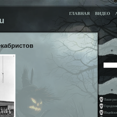
ГЛАВНАЯ
ВИДЕО
u
екабристов
Ваши рас
Городски
Индейски