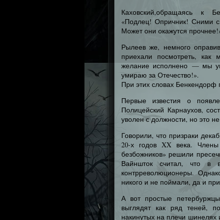
Каховский,обращаясь к Бе
«Подлец! Опричник! Сними с
Может они окажутся прочнее!
Рылеев же, немного оправив
приехали посмотреть, как 
желание исполнено — мы ум
умираю за Отечество!».
При этих словах Бенкендорф 
Первые известия о появле
Полицейский Карнаухов, сос
уволен с должности, но это н
Говорили, что призраки дека
20-х годов XX века. Члены
безбожников» решили пресеч
Вайншток считал, что в в
контрреволюционеры. Однако
никого и не поймали, да и пр
А вот простые петербуржцы
выглядят как ряд теней, п
накинутых на плечи шинелях 