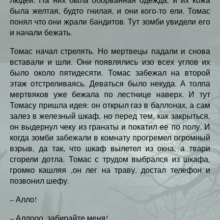
была желтая, будто гнилая, и они кого-то ели. Томас
понял что они жрали бандитов. Тут зомби увидели его
и начали бежать.
Томас начал стрелять. Но мертвецы падали и снова
вставали и шли. Они появлялись изо всех углов их
было около пятидесяти. Томас забежал на второй
этаж отстреливаясь. Деваться было некуда. А толпа
мертвяков уже бежала по лестнице наверх. И тут
Томасу пришла идея: он открыл газ в баллонах, а сам
залез в железный шкаф, но перед тем, как закрыться,
он выдернул чеку из гранаты и покатил ее по полу. И
когда зомби забежали в комнату прогремел огромный
взрыв, да так, что шкаф вылетел из окна, а твари
сгорели дотла. Томас с трудом выбрался из шкафа,
громко кашляя ,он лег на траву, достал телефон и
позвонил шефу.
– Алло!
– Аллооо, забирайте меня!