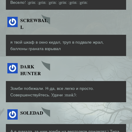
Весело! :grin: :grin: :grin: :grin: :grin: :grin:
SCREWBAL
L
я твой шкаф в окно кидал, труп в подвале жрал,
баллоны граната взрывал
DARK
HUNTER
Зомби побежали. Н-да, все легко и просто.
Совершенствуйтесь. Удачи :mask3:
SOLEDAD
А я думала, за ним зомби на вертолете прилетят:) Типа