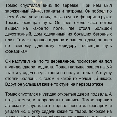
Томас спустился вниз по веревке. При нем был
заряженный АК-47, гранаты и патроны. Он побрел по
лесу, была густая ночь, только луна и фонарик в руках
Томаса освещал путь. Он шел около часа потом
вышел на какое-то поле, где стоял большой
двухэтажный, дом сделанный из больших бетонных
плит. Томас подошел к двери и зашел в дом, он шел
по темному длинному коридору, освещая путь
фонарикам.
Он наступил на что-то деревянное, посмотрел на пол
и увидел двери подвала. Пошел дальше, зашел на 2-й
этаж и увидел следы крови на полу и стенах. А в углу
стояли баллоны с газом и какой-то железный шкаф.
Вдруг он услышал какие-то стуки на первом этаже.
Томас спустился и увидел открытые двери подвала. А
вот, кажется, и террористы нашлись. Томас зарядил
автомат и спустился в подвал посвятил фонарем и
увидел их. В углу сидели какие-то твари, похожие на
людей. На них была оборванная одежда, и их кожа