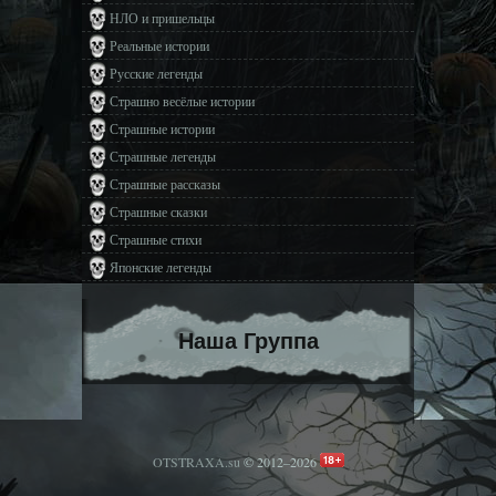
НЛО и пришельцы
Реальные истории
Русские легенды
Страшно весёлые истории
Страшные истории
Страшные легенды
Страшные рассказы
Страшные сказки
Страшные стихи
Японские легенды
Наша Группа
OTSTRAXA.su
© 2012–2026