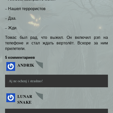
– Нашел террористов
– Даа.
– Жди.
Томас был рад, что выжил. Он включил рэп на
телефоне и стал ждать вертолёт. Вскоре за ним
прилетели.
5 комментариев
ANDRIK
Aj ne ochenj i strashno!
LUNAR
SNAKE