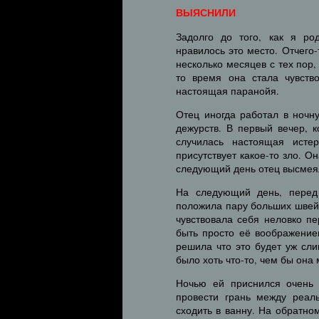
ВЫЯСНИЛИ
Задолго до того, как я ро
нравилось это место. Отчего
несколько месяцев с тех пор,
то время она стала чувств
настоящая паранойя.
Отец иногда работал в ночн
дежурств. В первый вечер, 
случилась настоящая исте
присутствует какое-то зло. О
следующий день отец высмеял
На следующий день, перед
положила пару больших швей
чувствовала себя неловко пе
быть просто её воображение
решила что это будет уж сли
было хоть что-то, чем бы она
Ночью ей приснился очень 
провести грань между реал
сходить в ванну. На обратно