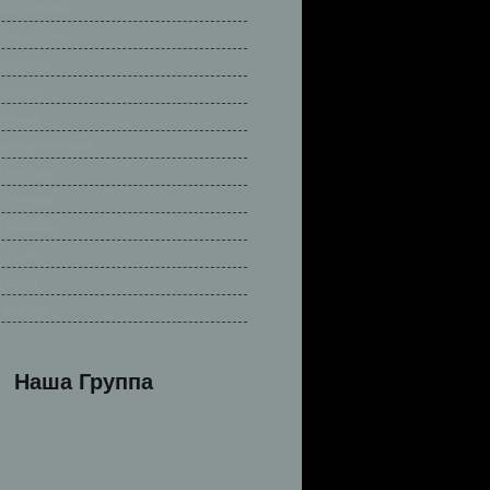
ские легенды
ские истории
ришельцы
 истории
легенды
весёлые истории
 истории
 легенды
 рассказы
 сказки
 стихи
 легенды
Наша Группа