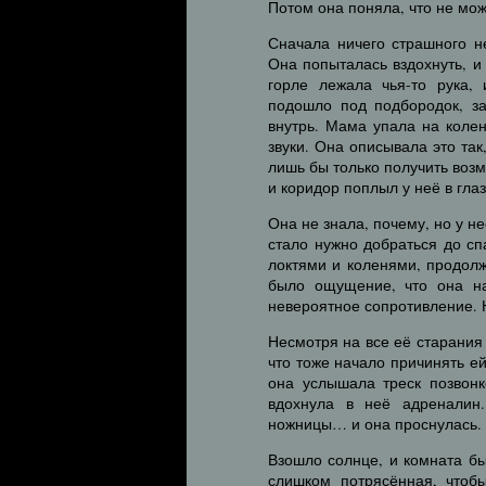
Потом она поняла, что не мо
Сначала ничего страшного н
Она попыталась вздохнуть, и
горле лежала чья-то рука,
подошло под подбородок, за
внутрь. Мама упала на коле
звуки. Она описывала это так
лишь бы только получить воз
и коридор поплыл у неё в глаз
Она не знала, почему, но у не
стало нужно добраться до сп
локтями и коленями, продолж
было ощущение, что она на
невероятное сопротивление. Н
Несмотря на все её старания 
что тоже начало причинять ей
она услышала треск позвонк
вдохнула в неё адреналин.
ножницы… и она проснулась.
Взошло солнце, и комната б
слишком потрясённая, чтобы