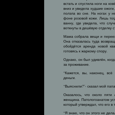
встать и спустила ноги на ко
вниз и увидела худшие ожоги,
ползла во сне. На ногах у 
фоне розовой кожи. Лишь тог
ванну, где увидела, что сл
воткнуты в дешёвую отделку с
Мама собрала вещи и перееха
Она отказалась туда возвращ
обойдётся аренда новой ква
готовясь к жаркому спору.
Однако, он был удивлён, когд
за проживание.
“Кажется, вы, наконец, всё
деньги.
“Выяснили?”- сказал мой папа
Оказалось, что около пяти
женщина. Патологоанатом ус
который утверждал, что его в
“Я знаю, что он этого не дел