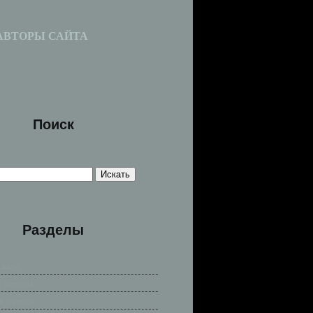
АВТОРЫ САЙТА
Поиск
Разделы
сказы
е легенды
е легенды