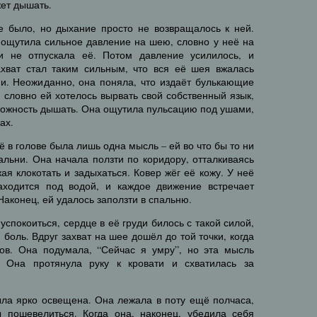
жет дышать.
е было, но дыхание просто не возвращалось к ней.
 ощутила сильное давление на шею, словно у неё на
 и не отпускала её. Потом давление усилилось, и
хват стал таким сильным, что вся её шея вжалась
ни. Неожиданно, она поняла, что издаёт булькающие
, словно ей хотелось вырвать свой собственный язык,
можность дышать. Она ощутила пульсацию под ушами,
ах.
ё в голове была лишь одна мысль – ей во что бы то ни
альни. Она начала ползти по коридору, отталкиваясь
ая клокотать и задыхаться. Ковер жёг её кожу. У неё
ходится под водой, и каждое движение встречает
аконец, ей удалось заползти в спальню.
успокоиться, сердце в её груди билось с такой силой,
 боль. Вдруг захват на шее дошёл до той точки, когда
ов. Она подумала, “Сейчас я умру”, но эта мысль
 Она протянула руку к кровати и схватилась за
ыла ярко освещена. Она лежала в поту ещё полчаса,
 пошевелиться. Когда она, наконец, убедила себя