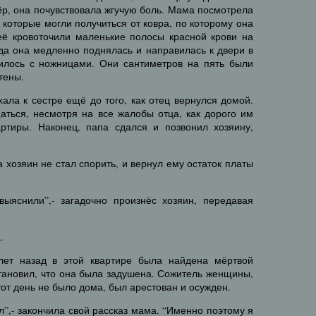
вёр, она почувствовала жгучую боль. Мама посмотрела
 которые могли получиться от ковра, по которому она
неё кровоточили маленькие полосы красной крови на
да она медленно поднялась и направилась к двери в
училось с ножницами. Они сантиметров на пять были
тены.
ла к сестре ещё до того, как отец вернулся домой.
аться, несмотря на все жалобы отца, как дорого им
ртиры. Наконец, папа сдался и позвонил хозяину,
а хозяин не стал спорить, и вернул ему остаток платы
 выяснили”,- загадочно произнёс хозяин, передавая
.
 лет назад в этой квартире была найдена мёртвой
тановил, что она была задушена. Сожитель женщины,
 тот день не было дома, был арестован и осужден.
ал”,- закончила свой рассказ мама. “Именно поэтому я