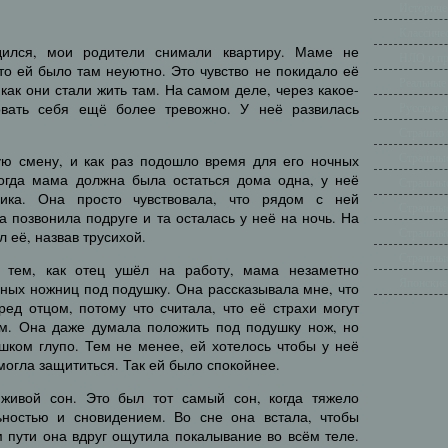
Историче
Классиче
дился, мои родители снимали квартиру. Маме не
НЛО и п
-то ей было там неуютно. Это чувство не покидало её
Реальные
 как они стали жить там. На самом деле, через какое-
овать себя ещё более тревожно. У неё развилась
Русские 
Страшно 
Страшные
ую смену, и как раз подошло время для его ночных
когда мама должна была остаться дома одна, у неё
Страшные
рика. Она просто чувствовала, что рядом с ней
Страшные
на позвонила подруге и та осталась у неё на ночь. На
Страшные
 её, назвав трусихой.
Страшные
 тем, как отец ушёл на работу, мама незаметно
Японские
ных ножниц под подушку. Она рассказывала мне, что
ред отцом, потому что считала, что её страхи могут
м. Она даже думала положить под подушку нож, но
шком глупо. Тем не менее, ей хотелось чтобы у неё
 могла защититься. Так ей было спокойнее.
живой сон. Это был тот самый сон, когда тяжело
ьностью и сновидением. Во сне она встала, чтобы
м пути она вдруг ощутила покалывание во всём теле.