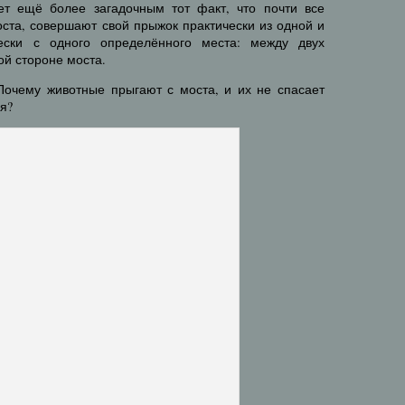
ет ещё более загадочным тот факт, что почти все
оста, совершают свой прыжок практически из одной и
ески с одного определённого места: между двух
ой стороне моста.
Почему животные прыгают с моста, и их не спасает
я?