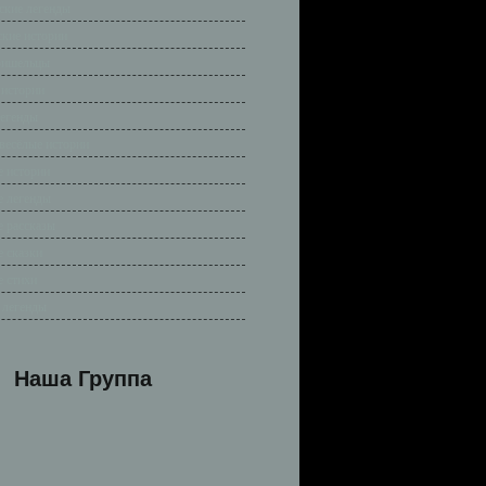
ские легенды
ские истории
ришельцы
 истории
легенды
весёлые истории
 истории
 легенды
 рассказы
 сказки
 стихи
 легенды
Наша Группа