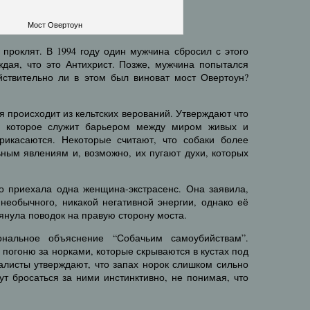
Мост Овертоун
 проклят. В 1994 году один мужчина сбросил с этого
ждая, что это Антихрист. Позже, мужчина попытался
йствительно ли в этом был виноват мост Овертоун?
я происходит из кельтских верований. Утверждают что
, которое служит барьером между миром живых и
рикасаются. Некоторые считают, что собаки более
ным явлениям и, возможно, их пугают духи, которых
 приехала одна женщина-экстрасенс. Она заявила,
 необычного, никакой негативной энергии, однако её
янула поводок на правую сторону моста.
нальное объяснение “Собачьим самоубийствам”.
 погоню за норками, которые скрываются в кустах под
алисты утверждают, что запах норок слишком сильно
гут бросаться за ними инстинктивно, не понимая, что