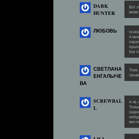
DARK
Вот э
HUNTER
может
ЛЮБОВЬ
DARK 
А мне
парап
прыгн
Как т
СВЕТЛАНА
Тоже 
ЕНГАЛЫЧЕ
срыва
ВА
SCREWBAL
А чё,
L
Тольк
задни
нибуд
месте
LILI