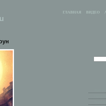
ГЛАВНАЯ
ВИДЕО
u
оун
Ваши рас
Городски
Индейски