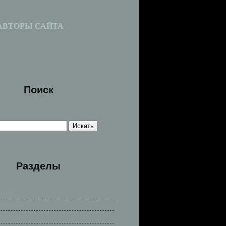
АВТОРЫ САЙТА
Поиск
Разделы
сказы
е легенды
е легенды