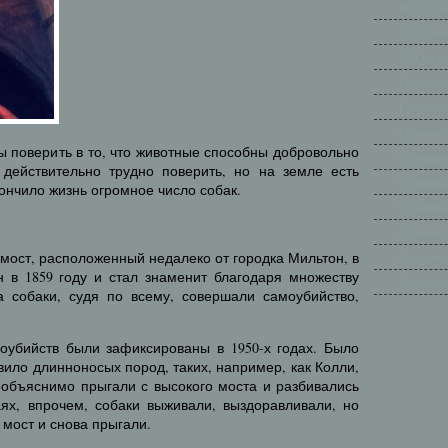
Историче
Классиче
НЛО и п
Реальные
Русские 
Страшно 
ы поверить в то, что животные способны добровольно
Страшные
 действительно трудно поверить, но на земле есть
Страшные
ончило жизнь огромное число собак.
Страшные
Страшные
 мост, расположенный недалеко от городка Мильтон, в
Страшные
 в 1859 году и стал знаменит благодаря множеству
Японские
а собаки, судя по всему, совершали самоубийство,
оубийств были зафиксированы в 1950-х годах. Было
авило длинноносых пород, таких, например, как Колли,
объяснимо прыгали с высокого моста и разбивались
аях, впрочем, собаки выживали, выздоравливали, но
 мост и снова прыгали.