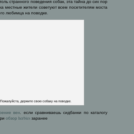
оль странного поведения собак, эта тайна до сих пор
ока местные жители советуют всем посетителям моста
его любимца на поводке.
Пожалуйста, держите свою собаку на поводке.
рение вен
. если сравниваешь сидбанки по каталогу
три
обзор herbies
заранее