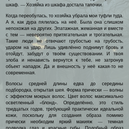
шкаф. — Хозяйка из шкафа достала тапочки.
Когда переобулась, то хозяйка убрала мои туфли туда.
А я, как дура пялилась на неё. Была она слишком
непохожая на других. Эпатажная, жеманная и вместе
с тем — невероятно притягательная и трогательная.
Такие люди не отвечают грубостью на грубость,
ударом на удар. Лишь удивлённо поднимут бровь и
отойдут, забудут о твоём существовании. И твоя
злоба и ненависть вернутся к тебе, не затронув
объект нападок. Да и внешность у неё какая-то не
современная.
Волосы средней длины едва до середины
подбородка, открытая шея. Форма прически — волны
с эффектом мокрых волос. Цвет волос максимально
осветленный «блонд». Определённо, это стиль
тридцатых годов, требующий практически идеальной
кожи, поскольку для создания образа помимо
прически необходим яркий макияж — темная
подводка глаз и красные губы. Подобный образ