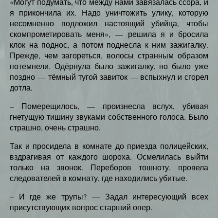
«Могут подумать, что между нами завязалась ссора, и
я прикончила их. Надо уничтожить улику, которую
несомненно подложил настоящий убийца, чтобы
скомпрометировать меня», — решила я и бросила
клок на поднос, а потом поднесла к ним зажигалку.
Прежде, чем загореться, волосы странным образом
потемнели. Одёрнула было зажигалку, но было уже
поздно — тёмный тугой завиток — вспыхнул и сгорел
дотла.
– Померещилось, — произнесла вслух, убивая
гнетущую тишину звуками собственного голоса. Было
страшно, очень страшно.
Так и просидела в комнате до приезда полицейских,
вздрагивая от каждого шороха. Осмелилась выйти
только на звонок. Переборов тошноту, провела
следователей в комнату, где находились убитые.
– И где же трупы? — Задал интересующий всех
присутствующих вопрос старший опер.