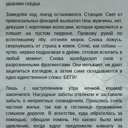
ударами сердца.
Замедляя ход, поезд остановился. Станция. Свет от
привокзальных фонарей выхватил тень мужчины, нет,
девушки с короткими волосами, которая кривляется и
пляшет на пустом перроне. Провожу рукой по
вспотевшему лбу, отгоняя морок. Снова ложусь,
свернувшись от страха в комок. Сплю, как собака —
чутко, нервно подрагивая в дрёме, готовая вскочить в
любой момент. Снова калейдоскоп снов с
разрозненными фрагментами. Они мелькают, не дают
зацепиться взглядом, а затем сами складываются в
одно-единственное слово: БЕГИ!
Лишь с наступлением утра ночной кошмар
закончился. Насущные заботы отвлекли и заставили
забыть о неприятных сновидениях. Пришлось снять
частное жилье, так как в гостинице проживание
слишком дорогое. В агентстве, куда обратилась за
помощью, обещали помочь. Но каково было моё
удивление, когда вдруг предложили комнату за