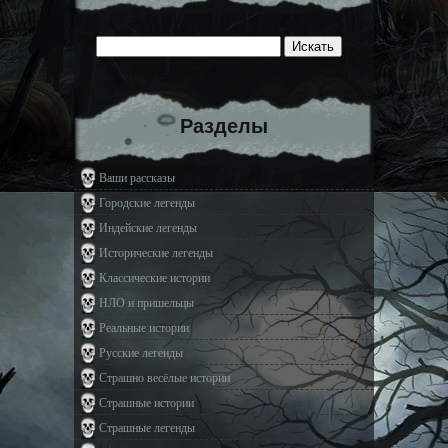
Разделы
Ваши рассказы
Городские легенды
Индейские легенды
Исторические легенды
Классические истории
НЛО и пришельцы
Реальные истории
Русские легенды
Страшно весёлые истории
Страшные истории
Страшные легенды