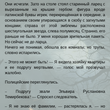
Они исчезли. Зато на столе стоял старинный ларец с
вырезанным на крышке гербом: фигура вроде
латинской буквы игрек, перекрещённая в середине, а
основанием своим упирающаяся в скобу с загнутыми
концами; справа от этой эмблемы расположена
шестиугольная звезда, слева полумесяц. Странно, его
раньше не было. У меня хорошая зрительная память.
Но сейчас не до ларца.
Ничего не понимая, обошла все комнаты, но трупы,
словно испарились.
– Этого не может быть! — Я видела хозяйку квартиры
и ее подругу мертвыми, — голос мой прозвучал
жалобно.
Полицейские переглянулись.
– Подругу звали Эльвира Руслановна
Темирбекова? — Спросил следователь.
– Я не знаю её фамилии, — растерялась я, — но