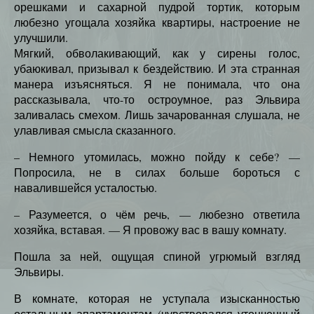
орешками и сахарной пудрой тортик, которым
любезно угощала хозяйка квартиры, настроение не
улучшили.
Мягкий, обволакивающий, как у сирены голос,
убаюкивал, призывал к бездействию. И эта странная
манера изъясняться. Я не понимала, что она
рассказывала, что-то остроумное, раз Эльвира
заливалась смехом. Лишь зачарованная слушала, не
улавливая смысла сказанного.
– Немного утомилась, можно пойду к себе? —
Попросила, не в силах больше бороться с
навалившейся усталостью.
– Разумеется, о чём речь, — любезно ответила
хозяйка, вставая. — Я провожу вас в вашу комнату.
Пошла за ней, ощущая спиной угрюмый взгляд
Эльвиры.
В комнате, которая не уступала изысканностью
остальным апартаментам (чувствовался утонченный