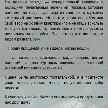
На первый взгляд — взъерошенный галчонок с
большими печальными зелёными глазами, которые
напоминали глаза чудовища из советского мультика
«Аленький цветочек». Но потом, когда она обратила
свой взор на хозяйку квартиры (по мне лишь вскользь
мазнула взглядом), то неизмеримо нежная улыбка
появилась на её губах. Она встала и с виноватым
видом развела руки:
– Прошу прощения, я не видела, как вы вошли.
– Ты никого не замечаешь, когда сидишь днями
напролёт за этим чёртовым ящиком, — с ласковой
укоризной попеняла хозяйка ей.
Сцена была настолько трогательной, а в подтексте
слов что-то личное, что я почувствовала себя
неловко.
К счастью, хозяйка быстро опомнилась и представила
нас друг другу.