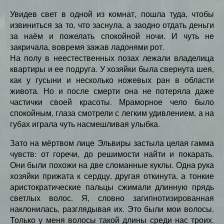
Увидев свет в одной из комнат, пошла туда, чтобы
извиниться за то, что заснула, а заодно отдать деньги
за наём и пожелать спокойной ночи. И чуть не
закричала, вовремя зажав ладонями рот.
На полу в неестественных позах лежали владелица
квартиры и ее подруга. У хозяйки была свернута шея,
как у гусыни и несколько ножевых ран в области
живота. Но и после смерти она не потеряла даже
частички своей красоты. Мраморное чело было
спокойным, глаза смотрели с легким удивлением, а на
губах играла чуть насмешливая улыбка.
Зато на мёртвом лице Эльвиры застыла целая гамма
чувств: от горечи, до решимости найти и покарать.
Они были похожи на две сломанные куклы. Одна рука
хозяйки прижата к сердцу, другая откинута, а тонкие
аристократические пальцы сжимали длинную прядь
светлых волос. Я, словно загипнотизированная
наклонилась, разглядывая их. Это были мои волосы.
Только у меня волосы такой длины среди нас троих.