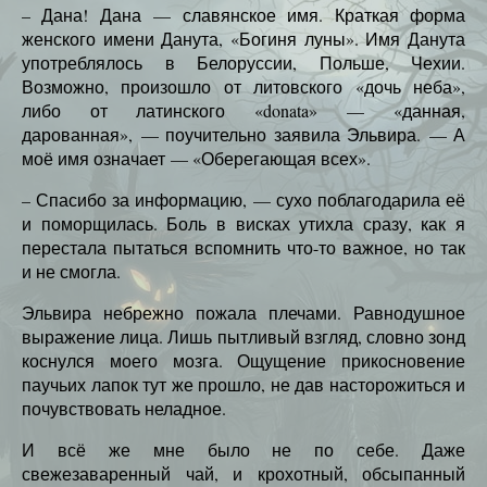
– Дана! Дана — славянское имя. Краткая форма
женского имени Данута, «Богиня луны». Имя Данута
употреблялось в Белоруссии, Польше, Чехии.
Возможно, произошло от литовского «дочь неба»,
либо от латинского «donata» — «данная,
дарованная», — поучительно заявила Эльвира. — А
моё имя означает — «Оберегающая всех».
– Спасибо за информацию, — сухо поблагодарила её
и поморщилась. Боль в висках утихла сразу, как я
перестала пытаться вспомнить что-то важное, но так
и не смогла.
Эльвира небрежно пожала плечами. Равнодушное
выражение лица. Лишь пытливый взгляд, словно зонд
коснулся моего мозга. Ощущение прикосновение
паучьих лапок тут же прошло, не дав насторожиться и
почувствовать неладное.
И всё же мне было не по себе. Даже
свежезаваренный чай, и крохотный, обсыпанный