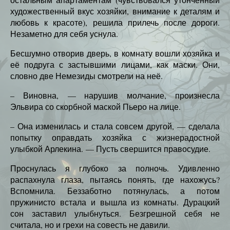
художественный вкус хозяйки, внимание к деталям и
любовь к красоте), решила прилечь после дороги.
Незаметно для себя уснула.
Бесшумно отворив дверь, в комнату вошли хозяйка и
её подруга с застывшими лицами, как маски. Они,
словно две Немезиды смотрели на неё.
– Виновна, — нарушив молчание, произнесла
Эльвира со скорбной маской Пьеро на лице.
– Она изменилась и стала совсем другой, — сделала
попытку оправдать хозяйка с жизнерадостной
улыбкой Арлекина. — Пусть свершится правосудие.
Проснулась я глубоко за полночь. Удивленно
распахнула глаза, пытаясь понять, где нахожусь?
Вспомнила. Беззаботно потянулась, а потом
пружинисто встала и вышла из комнаты. Дурацкий
сон заставил улыбнуться. Безгрешной себя не
считала, но и грехи на совесть не давили.