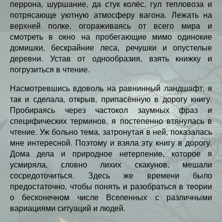
перрона, шуршание, да стук колёс, гул тепловоза и
потрясающе уютную атмосферу вагона. Лежать на
верхней полке, огораживаясь от всего мира и
смотреть в окно на пробегающие мимо одинокие
домишки, бескрайние леса, речушки и опустелые
деревни. Устав от однообразия, взять книжку и
погрузиться в чтение.
Насмотревшись вдоволь на равнинный ландшафт, я
так и сделала, открыв, припасённую в дорогу книгу.
Пробираясь через частокол заумных фраз и
специфических терминов, я постепенно втянулась в
чтение. Уж больно тема, затронутая в ней, показалась
мне интересной. Поэтому и взяла эту книгу в дорогу.
Дома дела и природное нетерпение, которое я
усмиряла, словно лихих скакунов, мешали
сосредоточиться. Здесь же времени было
предостаточно, чтобы понять и разобраться в теории
о бесконечном числе Вселенных с различными
вариациями ситуаций и людей.