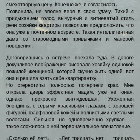
смехотворную цену. Конечно же, я согласилась.
Позвонила, не вполне веря в свою удачу. Тихий с
придыханием голос, вычурный и витиеватый стиль
речи хозяйки квартиры позволили предположить, что
она уже в почтенном возрасте. Такая интеллигентная
дама со старомодными привычками и манерой
поведения.
Договорившись о встрече, поехала туда. В дороге
докучливое воображение рисовало хозяйку одинокой
пожилой женщиной, которой скучно жить одной, вот
она и решила взять себе квартирантку.
Но стереотипы полностью потерпели крах. Мне
открыла дверь эффектная мадам, уже не юная,
однако прекрасно выглядевшая. Ухоженная
блондинка с серыми красивыми глазами, с хорошей
фигурой, фарфоровой кожей и волнистыми светлыми
волосами. Сильная, но одновременно хрупкая —
такое сложилось о ней первоначальное впечатление.
«Сколько ей лет?» — «Лет тридцать, нет — тридцать