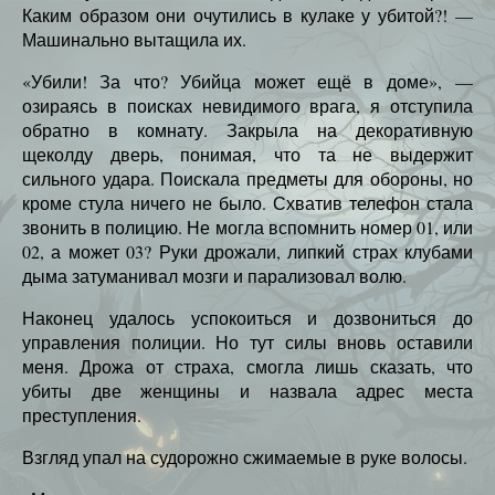
Каким образом они очутились в кулаке у убитой?! —
Машинально вытащила их.
«Убили! За что? Убийца может ещё в доме», —
озираясь в поисках невидимого врага, я отступила
обратно в комнату. Закрыла на декоративную
щеколду дверь, понимая, что та не выдержит
сильного удара. Поискала предметы для обороны, но
кроме стула ничего не было. Схватив телефон стала
звонить в полицию. Не могла вспомнить номер 01, или
02, а может 03? Руки дрожали, липкий страх клубами
дыма затуманивал мозги и парализовал волю.
Наконец удалось успокоиться и дозвониться до
управления полиции. Но тут силы вновь оставили
меня. Дрожа от страха, смогла лишь сказать, что
убиты две женщины и назвала адрес места
преступления.
Взгляд упал на судорожно сжимаемые в руке волосы.