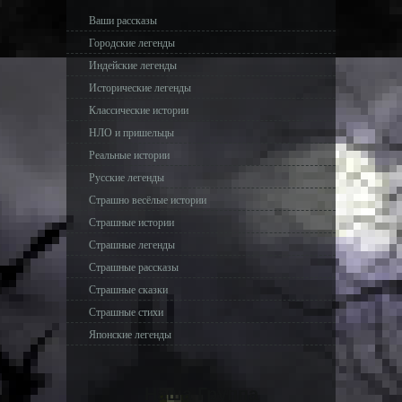
Ваши рассказы
Городские легенды
Индейские легенды
Исторические легенды
Классические истории
НЛО и пришельцы
Реальные истории
Русские легенды
Страшно весёлые истории
Страшные истории
Страшные легенды
Страшные рассказы
Страшные сказки
Страшные стихи
Японские легенды
Наша Группа