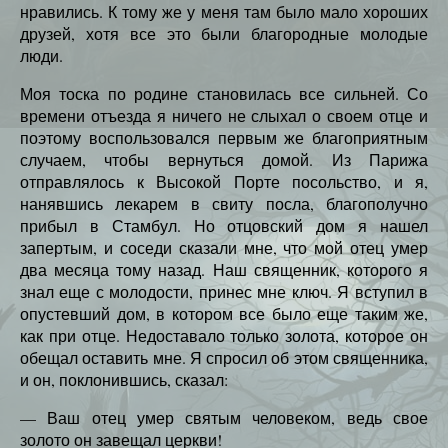
нравились. К тому же у меня там было мало хороших
друзей, хотя все это были благородные молодые
люди.
Моя тоска по родине становилась все сильней. Со
времени отъезда я ничего не слыхал о своем отце и
поэтому воспользовался первым же благоприятным
случаем, чтобы вернуться домой. Из Парижа
отправлялось к Высокой Порте посольство, и я,
нанявшись лекарем в свиту посла, благополучно
прибыл в Стамбул. Но отцовский дом я нашел
запертым, и соседи сказали мне, что мой отец умер
два месяца тому назад. Наш священник, которого я
знал еще с молодости, принес мне ключ. Я вступил в
опустевший дом, в котором все было еще таким же,
как при отце. Недоставало только золота, которое он
обещал оставить мне. Я спросил об этом священника,
и он, поклонившись, сказал:
— Ваш отец умер святым человеком, ведь свое
золото он завещал церкви!