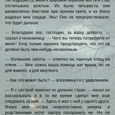
отсчитывать золотые. Их было четыреста, они
великолепно блестели при лунном свете, и их блеск
радовал мое сердце. Увы! Оно не предчувствовало,
что будет дальше.
— Благодарю вас, господин, за вашу доброту, —
сказал я незнакомцу. — Чего вы теперь потребуете от
меня? Хочу только заранее предупредить, что это не
должно быть чем-нибудь незаконным.
— Излишняя забота, — ответил он, накинув плащ на
плечи. — Мне нужна ваша помощь как врача, но не
для живого, а для мертвого.
— Как это может быть?! — воскликнул я с удивлением.
— Я с сестрой приехал из дальних стран, — начал он
рассказывать и в то же время сделал мне знак
следовать за ним. — Здесь я жил с ней у одного друга.
Вчера моя сестра скоропостижно умерла, и
родственники хотят завтра похоронить ее. Но по