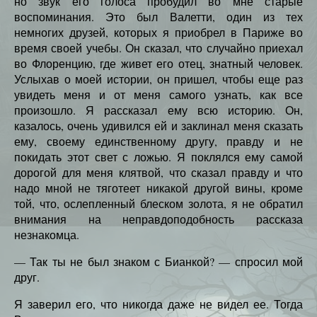
но звук его голоса пробудил во мне старые
воспоминания. Это был Валетти, один из тех
немногих друзей, которых я приобрел в Париже во
время своей учебы. Он сказал, что случайно приехал
во Флоренцию, где живет его отец, знатный человек.
Услыхав о моей истории, он пришел, чтобы еще раз
увидеть меня и от меня самого узнать, как все
произошло. Я рассказал ему всю историю. Он,
казалось, очень удивился ей и заклинал меня сказать
ему, своему единственному другу, правду и не
покидать этот свет с ложью. Я поклялся ему самой
дорогой для меня клятвой, что сказал правду и что
надо мной не тяготеет никакой другой вины, кроме
той, что, ослепленный блеском золота, я не обратил
внимания на неправдоподобность рассказа
незнакомца.
— Так ты не был знаком с Бианкой? — спросил мой
друг.
Я заверил его, что никогда даже не видел ее. Тогда