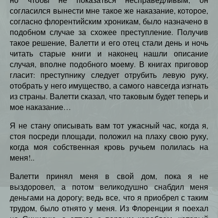
согласился вынести мне такое же наказание, которое,
согласно флорентийским хроникам, было назначено в
подобном случае за схожее преступление. Получив
такое решение, Валетти и его отец стали день и ночь
читать старые книги и наконец нашли описание
случая, вполне подобного моему. В книгах приговор
гласит: преступнику следует отрубить левую руку,
отобрать у него имущество, а самого навсегда изгнать
из страны. Валетти сказал, что таковым будет теперь и
мое наказание…
Я не стану описывать вам тот ужасный час, когда я,
стоя посреди площади, положил на плаху свою руку,
когда моя собственная кровь ручьем полилась на
меня!..
Валетти принял меня в свой дом, пока я не
выздоровел, а потом великодушно снабдил меня
деньгами на дорогу; ведь все, что я приобрел с таким
трудом, было отнято у меня. Из Флоренции я поехал