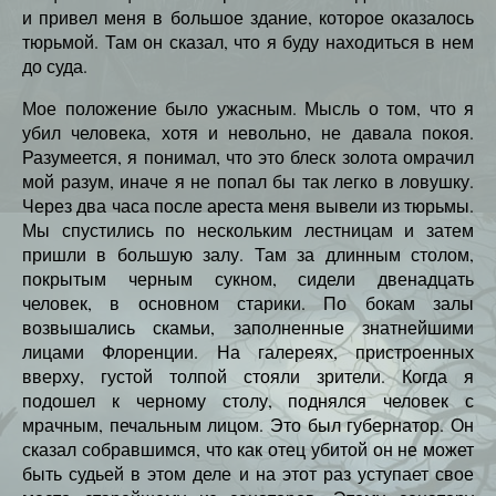
и привел меня в большое здание, которое оказалось
тюрьмой. Там он сказал, что я буду находиться в нем
до суда.
Мое положение было ужасным. Мысль о том, что я
убил человека, хотя и невольно, не давала покоя.
Разумеется, я понимал, что это блеск золота омрачил
мой разум, иначе я не попал бы так легко в ловушку.
Через два часа после ареста меня вывели из тюрьмы.
Мы спустились по нескольким лестницам и затем
пришли в большую залу. Там за длинным столом,
покрытым черным сукном, сидели двенадцать
человек, в основном старики. По бокам залы
возвышались скамьи, заполненные знатнейшими
лицами Флоренции. На галереях, пристроенных
вверху, густой толпой стояли зрители. Когда я
подошел к черному столу, поднялся человек с
мрачным, печальным лицом. Это был губернатор. Он
сказал собравшимся, что как отец убитой он не может
быть судьей в этом деле и на этот раз уступает свое