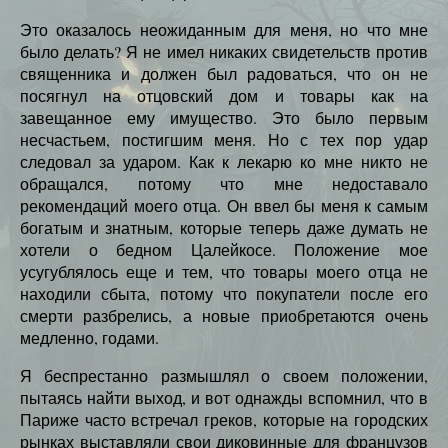
Это оказалось неожиданным для меня, но что мне
было делать? Я не имел никаких свидетельств против
священника и должен был радоваться, что он не
посягнул на отцовский дом и товары как на
завещанное ему имущество. Это было первым
несчастьем, постигшим меня. Но с тех пор удар
следовал за ударом. Как к лекарю ко мне никто не
обращался, потому что мне недоставало
рекомендаций моего отца. Он ввел бы меня к самым
богатым и знатным, которые теперь даже думать не
хотели о бедном Цалейкосе. Положение мое
усугублялось еще и тем, что товары моего отца не
находили сбыта, потому что покупатели после его
смерти разбрелись, а новые приобретаются очень
медленно, годами.
Я беспрестанно размышлял о своем положении,
пытаясь найти выход, и вот однажды вспомнил, что в
Париже часто встречал греков, которые на городских
рынках выставляли свои диковинные для французов