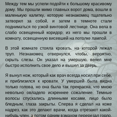
Между тем мы успели подойти к большому красивому
дому. Мы прошли мимо главных ворот дома, вошли в
маленькую калитку, которую незнакомец тщательно
затворил за собой, и затем в темноте стали
подниматься по узкой винтовой лестнице. Она вела в
слабо освещенный коридор; из него мы прошли в
комнату, освещенную висевшей на потолке лампой.
В этой комнате стояла кровать, на которой лежал
труп. Незнакомец отвернулся, чтобы, вероятно,
скрыть слезы. Он указал на умершую, велел мне
быстро исполнить свое дело и вышел за дверь.
Я вынул нож, который как врач всегда носил при себе,
и приблизился к кровати. У умершей была видна
только голова, но она была так прекрасна, что мною
невольно овладело искреннее сожаление. Темные
волосы спускались длинными косами, лицо было
бледным, глаза закрыты. Сперва я сделал на коже
надрез, как это делают врачи, когда отрезают какой-
нибудь член, а потом одним взмахом перерезал горло.