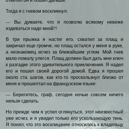
Тогда я с гневом воскликнул:
— Вы думаете, что я позволю всякому невеже
издеваться надо мной?!
В три прыжка я настиг его, схватил за плащ и
закричал еще громче, но плащ остался у меня в руке,
а незнакомец исчез за ближайшим углом. Мой гнев
мало-помалу улегся. Плащ должен был дать мне ключ
к разгадке этого удивительного приключения. Я надел
его и пошел своей дорогой домой. Едва я прошел
около ста шагов, как кто-то проскользнул близко от
меня и прошептал на французском языке:
— Берегитесь, граф, сегодня ночью совсем ничего
нельзя сделать.
Но прежде чем я успел оглянуться, этот неизвестный
уже исчез, и я увидел только его ускользающую тень.
Я понял, что это восклицание относилось к владельцу