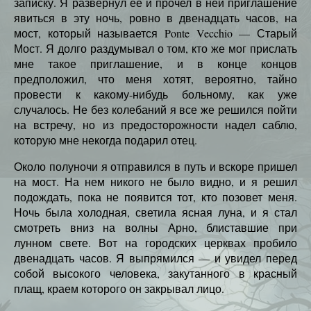
записку. Я развернул ее и прочел в ней приглашение
явиться в эту ночь, ровно в двенадцать часов, на
мост, который называется Ponte Vecchio — Старый
Мост. Я долго раздумывал о том, кто же мог прислать
мне такое приглашение, и в конце концов
предположил, что меня хотят, вероятно, тайно
провести к какому-нибудь больному, как уже
случалось. Не без колебаний я все же решился пойти
на встречу, но из предосторожности надел саблю,
которую мне некогда подарил отец.
Около полуночи я отправился в путь и вскоре пришел
на мост. На нем никого не было видно, и я решил
подождать, пока не появится тот, кто позовет меня.
Ночь была холодная, светила ясная луна, и я стал
смотреть вниз на волны Арно, блиставшие при
лунном свете. Вот на городских церквах пробило
двенадцать часов. Я выпрямился — и увидел перед
собой высокого человека, закутанного в красный
плащ, краем которого он закрывал лицо.