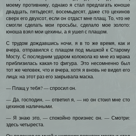
моему противнику, однако я стал предлагать юноше
двадцать, пятьдесят, восемьдесят, даже сто цехинов
сверх его двухсот, если он отдаст мне плащ. То, что не
смогли сделать мои просьбы, сделало мое золото:
юноша взял мои цехины, а я ушел с плащом.
С трудом дождавшись ночи, я в то же время, как и
вчера, отправился с плащом под мышкой к Старому
Мосту. С последним ударом колокола ко мне из мрака
приблизилась какая-то фигура. Это несомненно был
тот же человек, что и вчера, хотя я вновь не видел его
лица: на этот раз его закрывала маска.
— Плащ у тебя? — спросил он.
— Да, господин, — ответил я, — но он стоил мне сто
цехинов наличными.
— Я знаю это, — спокойно произнес он. — Смотри:
здесь четыреста.
Он подошел со мной к широким перилам моста и стал