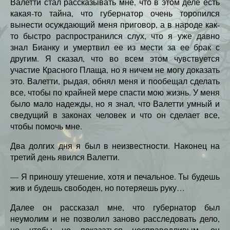
Валетти стал рассказывать мне, что в этом деле есть
какая-то тайна, что губернатор очень торопился
вынести осуждающий меня приговор, а в народе как-
то быстро распространился слух, что я уже давно
знал Бианку и умертвил ее из мести за ее брак с
другим. Я сказал, что во всем этом чувствуется
участие Красного Плаща, но я ничем не могу доказать
это. Валетти, рыдая, обнял меня и пообещал сделать
все, чтобы по крайней мере спасти мою жизнь. У меня
было мало надежды, но я знал, что Валетти умный и
сведущий в законах человек и что он сделает все,
чтобы помочь мне.
Два долгих дня я был в неизвестности. Наконец на
третий день явился Валетти.
— Я приношу утешение, хотя и печальное. Ты будешь
жив и будешь свободен, но потеряешь руку…
Далее он рассказал мне, что губернатор был
неумолим и не позволил заново расследовать дело,
но чтобы не показаться несправедливым, он