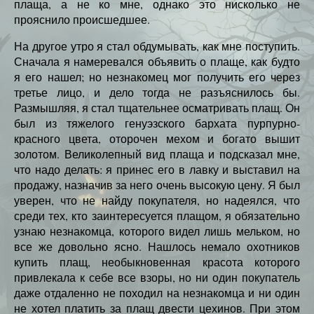
плаща, а не ко мне, однако это нисколько не
прояснило происшедшее.
На другое утро я стал обдумывать, как мне поступить.
Сначала я намеревался объявить о плаще, как будто
я его нашел; но незнакомец мог получить его через
третье лицо, и дело тогда не разъяснилось бы.
Размышляя, я стал тщательнее осматривать плащ. Он
был из тяжелого генуэзского бархата пурпурно-
красного цвета, оторочен мехом и богато вышит
золотом. Великолепный вид плаща и подсказал мне,
что надо делать: я принес его в лавку и выставил на
продажу, назначив за него очень высокую цену. Я был
уверен, что не найду покупателя, но надеялся, что
среди тех, кто заинтересуется плащом, я обязательно
узнаю незнакомца, которого видел лишь мельком, но
все же довольно ясно. Нашлось немало охотников
купить плащ, необыкновенная красота которого
привлекала к себе все взоры, но ни один покупатель
даже отдаленно не походил на незнакомца и ни один
не хотел платить за плащ двести цехинов. При этом