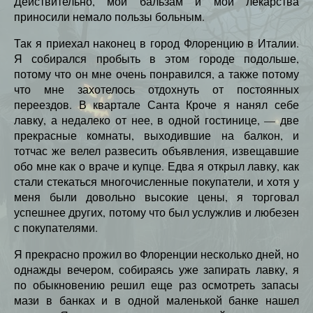
Действительно, мой бальзам и мои лекарства
приносили немало пользы больным.
Так я приехал наконец в город Флоренцию в Италии.
Я собирался пробыть в этом городе подольше,
потому что он мне очень понравился, а также потому
что мне захотелось отдохнуть от постоянных
переездов. В квартале Санта Кроче я нанял себе
лавку, а недалеко от нее, в одной гостинице, — две
прекрасные комнаты, выходившие на балкон, и
тотчас же велел развесить объявления, извещавшие
обо мне как о враче и купце. Едва я открыл лавку, как
стали стекаться многочисленные покупатели, и хотя у
меня были довольно высокие цены, я торговал
успешнее других, потому что был услужлив и любезен
с покупателями.
Я прекрасно прожил во Флоренции несколько дней, но
однажды вечером, собираясь уже запирать лавку, я
по обыкновению решил еще раз осмотреть запасы
мази в банках и в одной маленькой банке нашел