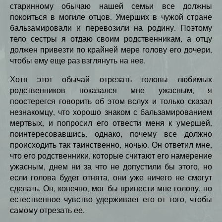
старинному обычаю нашей семьи все должны
покоиться в могиле отцов. Умерших в чужой стране
бальзамировали и перевозили на родину. Поэтому
тело сестры я отдаю своим родственникам, а отцу
должен привезти по крайней мере голову его дочери,
чтобы ему еще раз взглянуть на нее.
Хотя этот обычай отрезать головы любимых
родственников показался мне ужасным, я
поостерегся говорить об этом вслух и только сказал
незнакомцу, что хорошо знаком с бальзамированием
мертвых, и попросил его отвести меня к умершей,
поинтересовавшись, однако, почему все должно
происходить так таинственно, ночью. Он ответил мне,
что его родственники, которые считают его намерение
ужасным, днем ни за что не допустили бы этого, но
если голова будет отнята, они уже ничего не смогут
сделать. Он, конечно, мог бы принести мне голову, но
естественное чувство удерживает его от того, чтобы
самому отрезать ее.