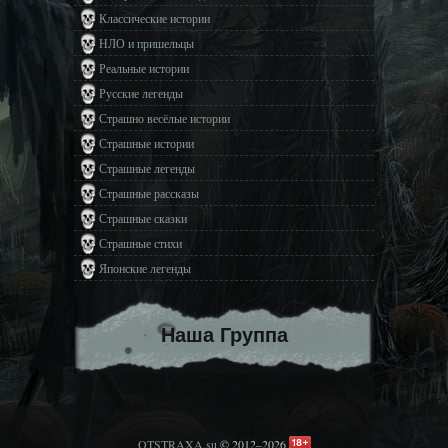
Классические истории
НЛО и пришельцы
Реальные истории
Русские легенды
Страшно весёлые истории
Страшные истории
Страшные легенды
Страшные рассказы
Страшные сказки
Страшные стихи
Японские легенды
Наша Группа
OTSTRAXA.su
© 2012–2026