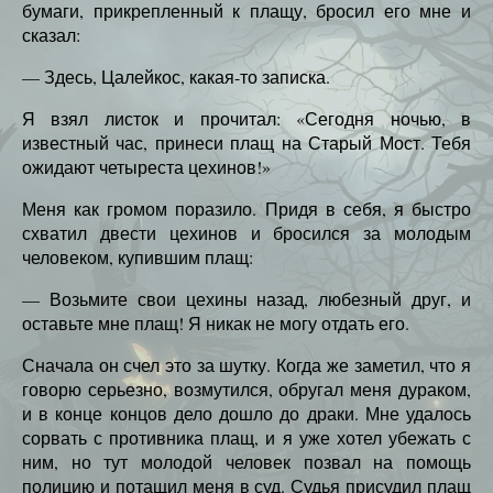
бумаги, прикрепленный к плащу, бросил его мне и
сказал:
— Здесь, Цалейкос, какая-то записка.
Я взял листок и прочитал: «Сегодня ночью, в
известный час, принеси плащ на Старый Мост. Тебя
ожидают четыреста цехинов!»
Меня как громом поразило. Придя в себя, я быстро
схватил двести цехинов и бросился за молодым
человеком, купившим плащ:
— Возьмите свои цехины назад, любезный друг, и
оставьте мне плащ! Я никак не могу отдать его.
Сначала он счел это за шутку. Когда же заметил, что я
говорю серьезно, возмутился, обругал меня дураком,
и в конце концов дело дошло до драки. Мне удалось
сорвать с противника плащ, и я уже хотел убежать с
ним, но тут молодой человек позвал на помощь
полицию и потащил меня в суд. Судья присудил плащ