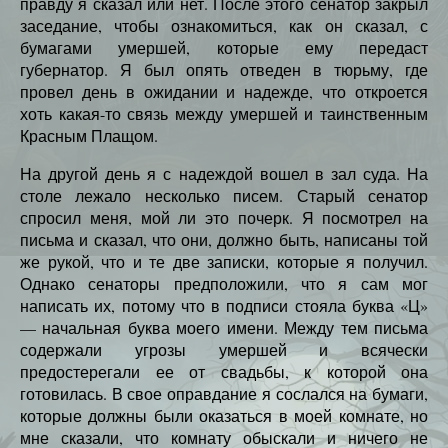
правду я сказал или нет. После этого сенатор закрыл
заседание, чтобы ознакомиться, как он сказал, с
бумагами умершей, которые ему передаст
губернатор. Я был опять отведен в тюрьму, где
провел день в ожидании и надежде, что откроется
хоть какая-то связь между умершей и таинственным
Красным Плащом.
На другой день я с надеждой вошел в зал суда. На
столе лежало несколько писем. Старый сенатор
спросил меня, мой ли это почерк. Я посмотрел на
письма и сказал, что они, должно быть, написаны той
же рукой, что и те две записки, которые я получил.
Однако сенаторы предположили, что я сам мог
написать их, потому что в подписи стояла буква «Ц»
— начальная буква моего имени. Между тем письма
содержали угрозы умершей и всячески
предостерегали ее от свадьбы, к которой она
готовилась. В свое оправдание я сослался на бумаги,
которые должны были оказаться в моей комнате, но
мне сказали, что комнату обыскали и ничего не