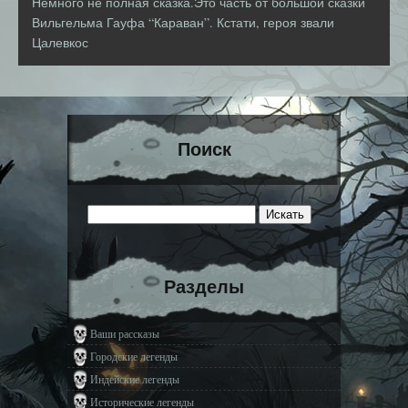
Немного не полная сказка.Это часть от большой сказки
Вильгельма Гауфа “Караван”. Кстати, героя звали
Цалевкос
Поиск
Разделы
Ваши рассказы
Городские легенды
Индейские легенды
Исторические легенды