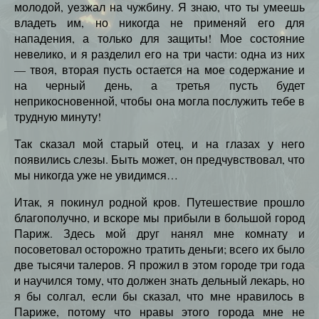
молодой, уезжал на чужбину. Я знаю, что ты умеешь
владеть им, но никогда не применяй его для
нападения, а только для защиты! Мое состояние
невелико, и я разделил его на три части: одна из них
— твоя, вторая пусть остается на мое содержание и
на черный день, а третья пусть будет
неприкосновенной, чтобы она могла послужить тебе в
трудную минуту!
Так сказал мой старый отец, и на глазах у него
появились слезы. Быть может, он предчувствовал, что
мы никогда уже не увидимся…
Итак, я покинул родной кров. Путешествие прошло
благополучно, и вскоре мы прибыли в большой город
Париж. Здесь мой друг нанял мне комнату и
посоветовал осторожно тратить деньги; всего их было
две тысячи талеров. Я прожил в этом городе три года
и научился тому, что должен знать дельный лекарь, но
я бы солгал, если бы сказал, что мне нравилось в
Париже, потому что нравы этого города мне не