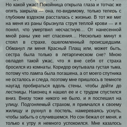
Но какой ужас! Покойница открыла глаза и тотчас же
опять закрыла — она, по-видимому, только теперь с
глубоким вздохом рассталась с жизнью. В тот же миг
на меня из раны брызнула струя теплой крови — и я
понял, что умертвил несчастную… От нанесенной
мной раны уже нет спасения… Несколько минут я
стоял в страхе, ошеломленный происшедшим.
Обманул ли меня Красный Плащ или, может быть,
сестра была только в летаргическом сне? Мною
овладел такой ужас, что я вне себя от страха
бросился из комнаты. Коридор окутывала густая тьма,
потому что лампа была погашена, а от моего спутника
не осталось и следа, поэтому мне пришлось в темноте
наугад пробираться вдоль стены, чтобы дойти до
лестницы. Наконец я нашел ее и с трудом спустился
вниз. Внизу тоже никого не было, и я поспешил на
улицу. Подгоняемый страхом, я примчался к своему
жилищу и рухнул в постель, намереваясь уснуть,
чтобы забыть о случившемся. Но сон бежал от меня, и
только к утру я немного успокоился. Мне казалось