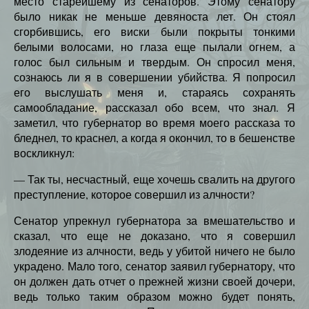
место старейшему из сенаторов. Этому сенатору
было никак не меньше девяноста лет. Он стоял
сгорбившись, его виски были покрыты тонкими
белыми волосами, но глаза еще пылали огнем, а
голос был сильным и твердым. Он спросил меня,
сознаюсь ли я в совершении убийства. Я попросил
его выслушать меня и, стараясь сохранять
самообладание, рассказал обо всем, что знал. Я
заметил, что губернатор во время моего рассказа то
бледнел, то краснел, а когда я окончил, то в бешенстве
воскликнул:
— Так ты, несчастный, еще хочешь свалить на другого
преступление, которое совершил из алчности?
Сенатор упрекнул губернатора за вмешательство и
сказал, что еще не доказано, что я совершил
злодеяние из алчности, ведь у убитой ничего не было
украдено. Мало того, сенатор заявил губернатору, что
он должен дать отчет о прежней жизни своей дочери,
ведь только таким образом можно будет понять,