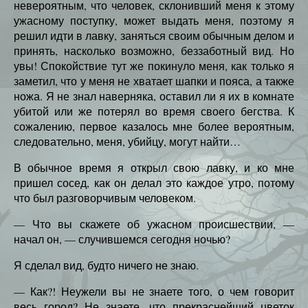
невероятным, что человек, склонивший меня к этому
ужасному поступку, может выдать меня, поэтому я
решил идти в лавку, заняться своим обычным делом и
принять, насколько возможно, беззаботный вид. Но
увы! Спокойствие тут же покинуло меня, как только я
заметил, что у меня не хватает шапки и пояса, а также
ножа. Я не знал наверняка, оставил ли я их в комнате
убитой или же потерял во время своего бегства. К
сожалению, первое казалось мне более вероятным,
следовательно, меня, убийцу, могут найти…
В обычное время я открыл свою лавку, и ко мне
пришел сосед, как он делал это каждое утро, потому
что был разговорчивым человеком.
— Что вы скажете об ужасном происшествии, —
начал он, — случившемся сегодня ночью?
Я сделал вид, будто ничего не знаю.
— Как?! Неужели вы не знаете того, о чем говорит
весь город? Не знаете, что прекраснейший цветок