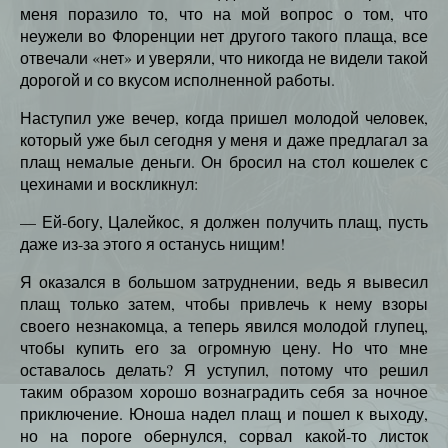
меня поразило то, что на мой вопрос о том, что
неужели во Флоренции нет другого такого плаща, все
отвечали «нет» и уверяли, что никогда не видели такой
дорогой и со вкусом исполненной работы.
Наступил уже вечер, когда пришел молодой человек,
который уже был сегодня у меня и даже предлагал за
плащ немалые деньги. Он бросил на стол кошелек с
цехинами и воскликнул:
— Ей-богу, Цалейкос, я должен получить плащ, пусть
даже из-за этого я останусь нищим!
Я оказался в большом затруднении, ведь я вывесил
плащ только затем, чтобы привлечь к нему взоры
своего незнакомца, а теперь явился молодой глупец,
чтобы купить его за огромную цену. Но что мне
оставалось делать? Я уступил, потому что решил
таким образом хорошо вознаградить себя за ночное
приключение. Юноша надел плащ и пошел к выходу,
но на пороге обернулся, сорвал какой-то листок