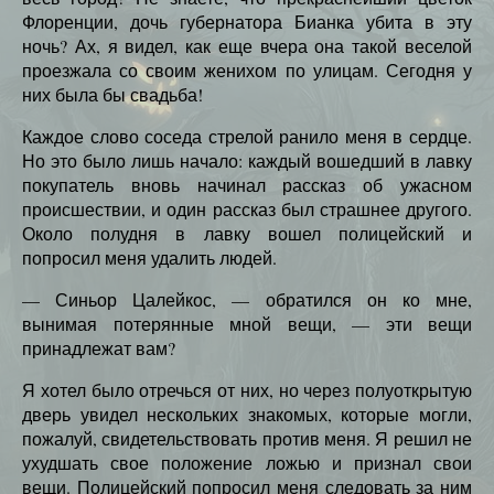
Флоренции, дочь губернатора Бианка убита в эту
ночь? Ах, я видел, как еще вчера она такой веселой
проезжала со своим женихом по улицам. Сегодня у
них была бы свадьба!
Каждое слово соседа стрелой ранило меня в сердце.
Но это было лишь начало: каждый вошедший в лавку
покупатель вновь начинал рассказ об ужасном
происшествии, и один рассказ был страшнее другого.
Около полудня в лавку вошел полицейский и
попросил меня удалить людей.
— Синьор Цалейкос, — обратился он ко мне,
вынимая потерянные мной вещи, — эти вещи
принадлежат вам?
Я хотел было отречься от них, но через полуоткрытую
дверь увидел нескольких знакомых, которые могли,
пожалуй, свидетельствовать против меня. Я решил не
ухудшать свое положение ложью и признал свои
вещи. Полицейский попросил меня следовать за ним