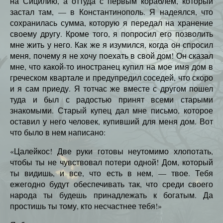
на Сицилию, а оттуда с первым кораблем, который
застал там, — в Константинополь. Я надеялся, что
сохранилась сумма, которую я передал на хранение
своему другу. Кроме того, я попросил его позволить
мне жить у него. Как же я изумился, когда он спросил
меня, почему я не хочу поехать в свой дом! Он сказал
мне, что какой-то иностранец купил на мое имя дом в
греческом квартале и предупредил соседей, что скоро
и я сам приеду. Я тотчас же вместе с другом пошел
туда и был с радостью принят всеми старыми
знакомыми. Старый купец дал мне письмо, которое
оставил у него человек, купивший для меня дом. Вот
что было в нем написано:
«Цалейкос! Две руки готовы неутомимо хлопотать,
чтобы ты не чувствовал потери одной! Дом, который
ты видишь, и все, что есть в нем, — твое. Тебя
ежегодно будут обеспечивать так, что среди своего
народа ты будешь принадлежать к богатым. Да
простишь ты тому, кто несчастнее тебя!»