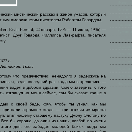
Историче
Классиче
ческий мистический рассказ в жанре ужасов, который
НЛО и п
естным американским писателем Робертом Говардом.
Реальные
bert Ervin Howard; 22 января, 1906 — 11 июня, 1936) —
Русские 
ллист. Друг Говарда Филлипса Лавкрафта, писателя
Страшно 
ску.
Страшные
Страшные
877 г.
Страшные
 Антиохия, Техас
Страшные
отому что предчувствую: ненадолго я задержусь на
Страшные
ивишься, ведь последний раз, когда мы встречались —
Японские
меня видел в добром здравии. Смею заверить, с того
 ты взглянул на меня сейчас, сам бы сказал: краше в
даю о своей беде, хочу, чтобы ты узнал, как мы
 пригнали огромное стадо — три тысячи четыреста
н уплатил нашему старшему пастуху Джону Элстону по
. Все бы хорошо, да один из наших, ковбой по имени
этого дня, его забодал молодой бычок, когда мы
цу. У него осталась сестра, ее зовут миссис Дик