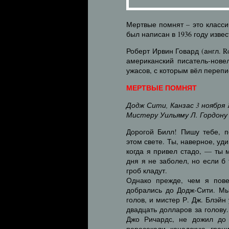
Мертвые помнят – это класси
был написан в 1936 году изв
Роберт Ирвин Говард (англ. Ro
американский писатель-нове
ужасов, с которым вёл перепи
МЕРТВЫЕ ПОМНЯТ
Додж Сити, Канзас 3 ноября 1
Мистеру Уильяму Л. Гордону
Дорогой Билл! Пишу тебе, п
этом свете. Ты, наверное, уд
когда я привел стадо, — ты 
дня я не заболел, но если б
гроб кладут.
Однако прежде, чем я пове
добрались до Додж-Сити. Мы
голов, и мистер Р. Дж. Блэй
двадцать долларов за голову
Джо Ричардс, не дожил до 
пересекали канадскую грани