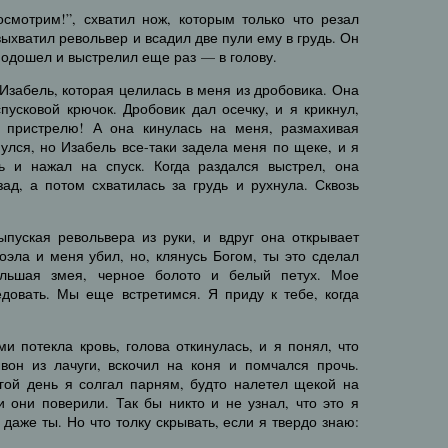
смотрим!”, схватил нож, которым только что резал
выхватил револьвер и всадил две пули ему в грудь. Он
 подошел и выстрелил еще раз — в голову.
 Изабель, которая целилась в меня из дробовика. Она
спусковой крючок. Дробовик дал осечку, и я крикнул,
о пристрелю! А она кинулась на меня, размахивая
нулся, но Изабель все-таки задела меня по щеке, и я
ь и нажал на спуск. Когда раздался выстрел, она
ад, а потом схватилась за грудь и рухнула. Сквозь
ыпуская револьвера из руки, и вдруг она открывает
жоэла и меня убил, но, клянусь Богом, ты это сделал
ольшая змея, черное болото и белый петух. Мое
едовать. Мы еще встретимся. Я приду к тебе, когда
ми потекла кровь, голова откинулась, и я понял, что
вон из лачуги, вскочил на коня и помчался прочь.
гой день я солгал парням, будто налетел щекой на
 и они поверили. Так бы никто и не узнал, что это я
 даже ты. Но что толку скрывать, если я твердо знаю: