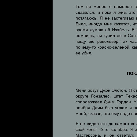
Тем не менее я намерен вс
сдавался, и пока я жив, это
потягаюсь! Я не застегиваю
Билл, иногда мне кажется, чт
время думаю об Изабель. Я 
помнишь, ты купил ее в Сан
чищу ею револьвер так час
почему-то красно-зеленой, как
ее убил.
ПОК
Меня зовут Джон Элстон. Я с
округе Гонзалес, штат Тех
сопровождал Джим Гордон. У 
ноября Джим был угрюм и не
мной, сказав, что ему надо на
Я не видел его до самого ве
свой кольт 45-го калибра. Я
Мастерсона, и он ответил: 