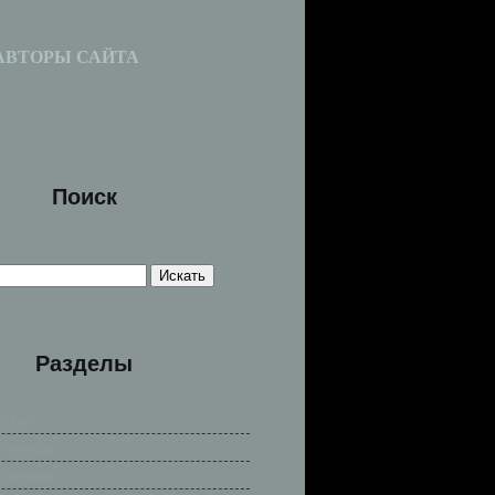
АВТОРЫ САЙТА
Поиск
Разделы
сказы
е легенды
е легенды