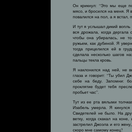
Он крикнул: “Это мы еще по
мясо, и бросился на меня. Я 
повалился на пол, а я встал,
И тут я услышал дикий вопль
вся дрожала, когда дергала 
чтобы она убиралась, не т
ружьем, как дубиной. Я увер
тогда прицелился ей в груд
сделала несколько шагов наз
пальцы текла кровь.
Я наклонился над ней, не в
глаза и говорит: “Ты убил Д
себе на беду. Запомни: б
проклятие будет тебя пресл
пробьет час”.
Тут из ее рта вялыми толчка
Изабель умерла. Я кинулся 
Свидетелей не было. На дру
ветку, когда скакал на коне,
застрелил Джоэла и его жену,
скоро мне самому конец?