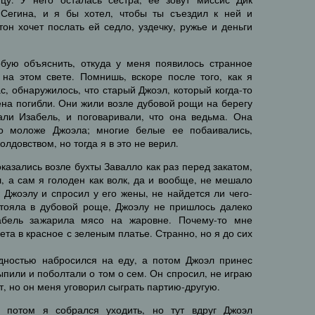
 Сегина, и я бы хотел, чтобы ты съездил к ней и
тон хочет послать ей седло, уздечку, ружье и деньги
обую объяснить, откуда у меня появилось странное
 на этом свете. Помнишь, вскоре после того, как я
с, обнаружилось, что старый Джоэл, который когда-то
жена погибли. Они жили возле дубовой рощи на берегу
ли Изабель, и поговаривали, что она ведьма. Она
о моложе Джоэла; многие белые ее побаивались,
лдовством, но тогда я в это не верил.
оказались возле бухты Завалло как раз перед закатом,
л, а сам я голоден как волк, да и вообще, не мешало
к Джоэлу и спросил у его жены, не найдется ли чего-
стояла в дубовой роще, Джоэлу не пришлось далеко
абель зажарила мясо на жаровне. Почему-то мне
ета в красное с зеленым платье. Странно, но я до сих
дностью набросился на еду, а потом Джоэл принес
ыпили и поболтали о том о сем. Он спросил, не играю
нет, но он меня уговорил сыграть партию-другую.
 потом я собрался уходить, но тут вдруг Джоэл