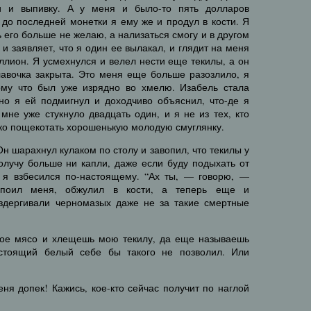
и и выпивку. А у меня и было-то пять долларов
е до последней монетки я ему же и продул в кости. Я
ь его больше не желаю, а нализаться смогу и в другом
 и заявляет, что я один ее вылакал, и глядит на меня
иллион. Я усмехнулся и велел нести еще текилы, а он
лавочка закрыта. Это меня еще больше разозлило, я
ому что был уже изрядно во хмелю. Изабель стала
 но я ей подмигнул и доходчиво объяснил, что-де я
мне уже стукнуло двадцать один, и я не из тех, кто
ко пощекотать хорошенькую молодую смуглянку.
Он шарахнул кулаком по столу и завопил, что текилы у
получу больше ни капли, даже если буду подыхать от
т я взбесился по-настоящему. “Ах ты, — говорю, —
апоил меня, обжулил в кости, а теперь еще и
вздергивали черномазых даже не за такие смертные
мое мясо и хлещешь мою текилу, да еще называешь
стоящий белый себе бы такого не позволил. Или
еня допек! Кажись, кое-кто сейчас получит по наглой