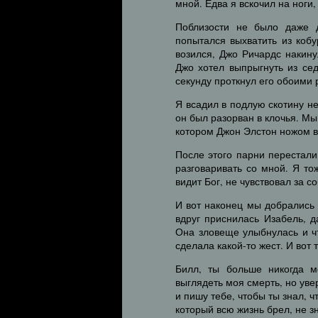
мной. Едва я вскочил на ноги
Поблизости не было даже д
попытался выхватить из кобу
возился, Джо Ричардс накину
Джо хотел выпрыгнуть из сед
секунду проткнул его обоими
Я всадил в подлую скотину н
он был разорван в клочья. Мы
котором Джон Элстон ножом в
После этого парни перестали
разговаривать со мной. Я то
видит Бог, не чувствовал за с
И вот наконец мы добрались
вдруг приснилась Изабель, д
Она зловеще улыбнулась и ч
сделала какой-то жест. И вот 
Билл, ты больше никогда м
выглядеть моя смерть, но уве
и пишу тебе, чтобы ты знал, 
который всю жизнь брел, не зн