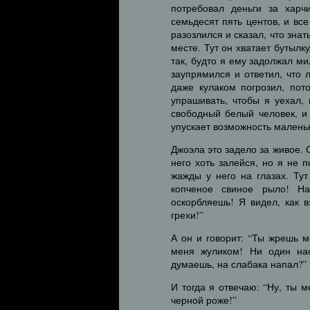
потребовал деньги за харч
семьдесят пять центов, и вс
разозлился и сказал, что знат
месте. Тут он хватает бутылку
так, будто я ему задолжал м
заупрямился и ответил, что 
даже кулаком погрозил, пот
упрашивать, чтобы я уехал,
свободный белый человек, и 
упускает возможность малень
Джоэла это задело за живое. 
него хоть залейся, но я не 
жажды у него на глазах. Ту
копченое свиное рыло! Н
оскорбляешь! Я видел, как 
грехи!”
А он и говорит: “Ты жрешь 
меня жуликом! Ни один на
думаешь, на слабака напал?”
И тогда я отвечаю: “Ну, ты м
черной роже!”