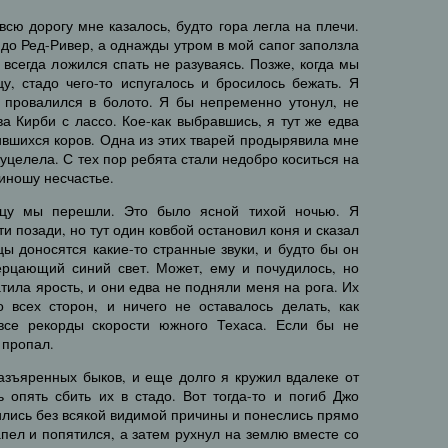
всю дорогу мне казалось, будто гора легла на плечи.
до Ред-Ривер, а однажды утром в мой сапог заползла
 всегда ложился спать не разуваясь. Позже, когда мы
у, стадо чего-то испугалось и бросилось бежать. Я
ь провалился в болото. Я бы непременно утонул, не
а Кирби с лассо. Кое-как выбравшись, я тут же едва
ившихся коров. Одна из этих тварей продырявила мне
 уцелела. С тех пор ребята стали недобро коситься на
риношу несчастье.
ицу мы перешли. Это было ясной тихой ночью. Я
и позади, но тут один ковбой остановил коня и сказал
ы доносятся какие-то странные звуки, и будто бы он
ерцающий синий свет. Может, ему и почудилось, но
тила ярость, и они едва не подняли меня на рога. Их
 всех сторон, и ничего не оставалось делать, как
все рекорды скорости южного Техаса. Если бы не
 пропал.
азъяренных быков, и еще долго я кружил вдалеке от
 опять сбить их в стадо. Вот тогда-то и погиб Джо
ились без всякой видимой причины и понеслись прямо
апел и попятился, а затем рухнул на землю вместе со