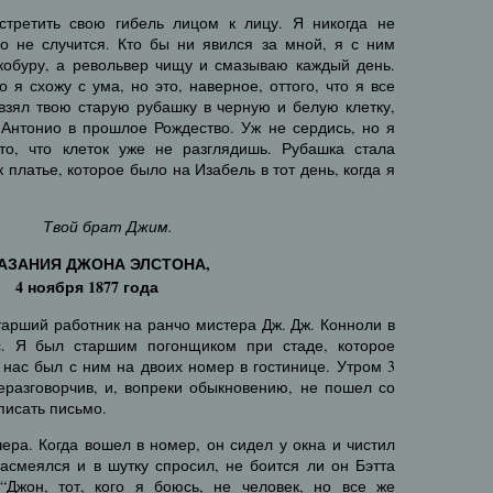
третить свою гибель лицом к лицу. Я никогда не
го не случится. Кто бы ни явился за мной, я с ним
 кобуру, а револьвер чищу и смазываю каждый день.
о я схожу с ума, но это, наверное, оттого, что я все
взял твою старую рубашку в черную и белую клетку,
-Антонио в прошлое Рождество. Уж не сердись, но я
то, что клеток уже не разглядишь. Рубашка стала
 платье, которое было на Изабель в тот день, когда я
Твой брат Джим.
АЗАНИЯ ДЖОНА ЭЛСТОНА,
4 ноября 1877 года
тарший работник на ранчо мистера Дж. Дж. Конноли в
ас. Я был старшим погонщиком при стаде, которое
нас был с ним на двоих номер в гостинице. Утром 3
разговорчив, и, вопреки обыкновению, не пошел со
писать письмо.
чера. Когда вошел в номер, он сидел у окна и чистил
 засмеялся и в шутку спросил, не боится ли он Бэтта
“Джон, тот, кого я боюсь, не человек, но все же