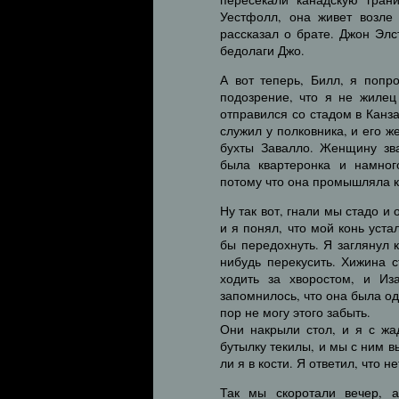
Уестфолл, она живет возле
рассказал о брате. Джон Элс
бедолаги Джо.
А вот теперь, Билл, я попр
подозрение, что я не жилец
отправился со стадом в Канза
служил у полковника, и его 
бухты Завалло. Женщину зва
была квартеронка и намног
потому что она промышляла ко
Ну так вот, гнали мы стадо и 
и я понял, что мой конь уста
бы передохнуть. Я заглянул 
нибудь перекусить. Хижина 
ходить за хворостом, и Из
запомнилось, что она была од
пор не могу этого забыть.
Они накрыли стол, и я с жа
бутылку текилы, и мы с ним в
ли я в кости. Я ответил, что 
Так мы скоротали вечер, а