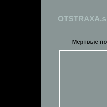
OTSTRAXA.s
Мертвые п