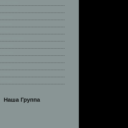
ские легенды
ские истории
ришельцы
 истории
легенды
весёлые истории
 истории
 легенды
 рассказы
 сказки
 стихи
 легенды
Наша Группа