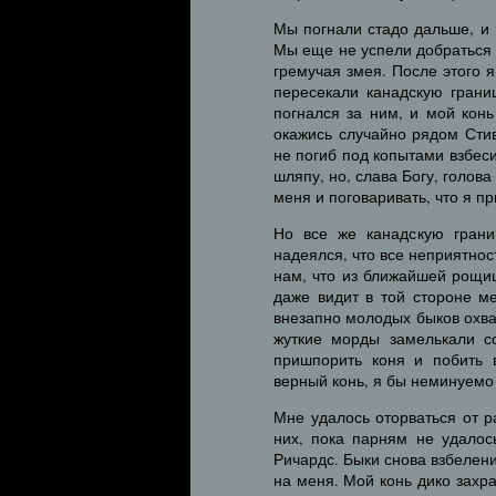
Мы погнали стадо дальше, и 
Мы еще не успели добраться 
гремучая змея. После этого я
пересекали канадскую границ
погнался за ним, и мой кон
окажись случайно рядом Стив
не погиб под копытами взбес
шляпу, но, слава Богу, голова
меня и поговаривать, что я п
Но все же канадскую гран
надеялся, что все неприятност
нам, что из ближайшей рощиц
даже видит в той стороне м
внезапно молодых быков охва
жуткие морды замелькали со
пришпорить коня и побить 
верный конь, я бы неминуемо
Мне удалось оторваться от р
них, пока парням не удалось
Ричардс. Быки снова взбелен
на меня. Мой конь дико захр