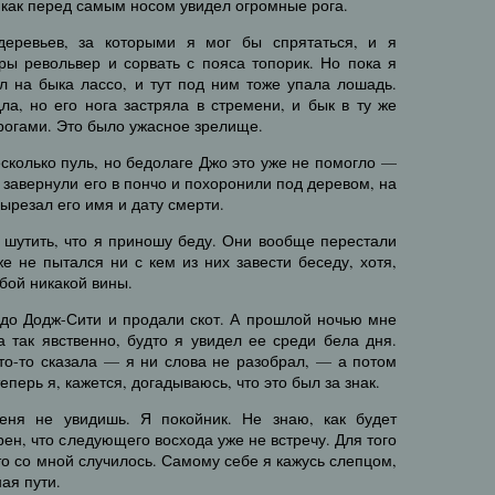
, как перед самым носом увидел огромные рога.
еревьев, за которыми я мог бы спрятаться, и я
ры револьвер и сорвать с пояса топорик. Но пока я
л на быка лассо, и тут под ним тоже упала лошадь.
ла, но его нога застряла в стремени, и бык в ту же
 рогами. Это было ужасное зрелище.
есколько пуль, но бедолаге Джо это уже не помогло —
 завернули его в пончо и похоронили под деревом, на
ырезал его имя и дату смерти.
 шутить, что я приношу беду. Они вообще перестали
же не пытался ни с кем из них завести беседу, хотя,
обой никакой вины.
 до Додж-Сити и продали скот. А прошлой ночью мне
а так явственно, будто я увидел ее среди бела дня.
то-то сказала — я ни слова не разобрал, — а потом
теперь я, кажется, догадываюсь, что это был за знак.
еня не увидишь. Я покойник. Не знаю, как будет
рен, что следующего восхода уже не встречу. Для того
что со мной случилось. Самому себе я кажусь слепцом,
ая пути.