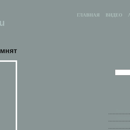
ГЛАВНАЯ
ВИДЕО
u
омнят
Ваши рас
Городски
Индейски