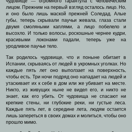
чудовище — огромного тарантула с человеческим
лицом. Прежним на первый взгляд осталось лицо. Но,
и оно было лишь маской прежней Соледад. Алые
губы, теперь скрывали паучьи жевала, глаза стали
двумя смоляными каплями, а лицо побелело и
высохло. И только волосы, роскошные чернее кудри,
красивыми локонами падали, теперь уже на
уродливое паучье тело.
Так родилось чудовище, что и поныне обитает в
Испании, скрываясь от людей в укромных уголках. Но
каждые пять лет оно выползает на поверхность,
чтобы есть. Три ночи подряд оно нападает на людей и
утаскивает их к себе в дом или же убивает на месте.
Никто, из живущих ныне не видел его, и никто не
знает, как его убить. От чудовища не спасают ни
крепкие стены, ни глубокие реки, ни густые леса.
Каждые пять лет, в середине лета, людям остается
лишь запереться в своих домах и молиться, чтобы оно
прошло мимо.