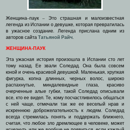
Женщина–паук – Это страшная и малоизвестная
легенда из Испании о девушке, которая превратилась
в ужасное создание. Легенда прислана одним из
Татьяной Райч
авторов сайта
.
ЖЕНЩИНА-ПАУК
Эта ужасная история произошла в Испании сто лет
тому назад. Ее звали Соледад. Она была совсем
юной и очень красивой девушкой. Маленькая, хрупкая
фигурка, копна длинных, черных волос, широко
распахнутые, миндалевидные глаза, красиво
очерченные алые губки, такой Соледад описывали
все, кто ее видел. Те, кому посчастливилось общаться
с ней чаще, отмечали так же ее веселый нрав и
искреннюю доброжелательность к людям. Соледад
всегда стремилась понять и поддержать ближнего,
считая, что любое зло дремлющее в человеке, может
исчезнуть или же вообще не появиться, если каждый