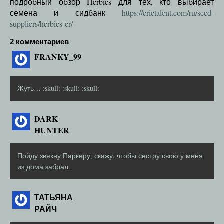
подробный обзор Herbies для тех, кто выбирает
семена и сидбанк
https://crictalent.com/ru/seed-
suppliers/herbies-cr/
2 комментариев
FRANKY_99
Жуть… :skull: :skull: :skull:
DARK
HUNTER
Пойду звякну Паркеру, скажу, чтобы сестру свою у меня
из дома забрал.
ТАТЬЯНА
РАЙЧ