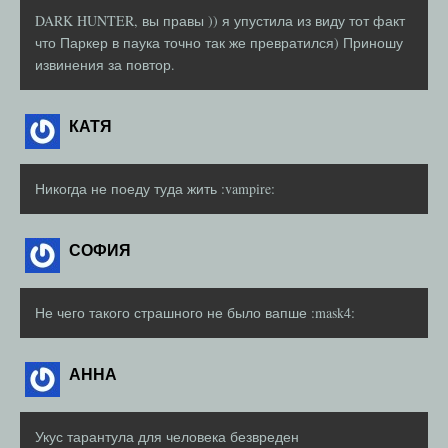
DARK HUNTER, вы правы )) я упустила из виду тот факт
что Паркер в паука точно так же превратился) Приношу
извинения за повтор.
КАТЯ
Никогда не поеду туда жить :vampire:
СОФИЯ
Не чего такого страшного не было вапше :mask4:
АННА
Укус тарантула для человека безвреден