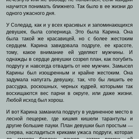
научится понимать ближнего. Так было в ее жизни до
одного ужасного дня.
У Соледад, как и у всех красивых и запоминающихся
девушек, была соперница. Это была Карина. Она
была такой же красавицей, но с более жестоким
сердцем. Карина завидовала подруге, ее красоте,
тому, какое внимание ей уделяют мужчины. И
однажды в сердце девушки созрел план, как погубить
подругу и навсегда отвадить от нее мужчин. Замысел
Карины был изощренным и крайне жестоким. Она
задумала напугать девушку, так, что бы лишить ее
рассудка, роскошных, черных кудрей, которыми так
восхищаются вес парни в округе, или даже жизни.
Любой исход был хорош.
И вот Карина заманила подругу в уединенное место в
лесной пещерке, где кишмя кишели тарантулы и
другие большие пауки. План девушки был простым —
сперва, насладиться криками ужаса подруги, которая
до смерти боялась пауков, затем помочь ей