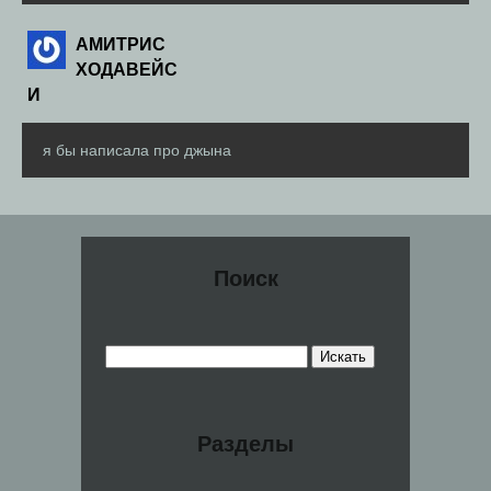
АМИТРИС
ХОДАВЕЙС
И
я бы написала про джына
Поиск
Разделы