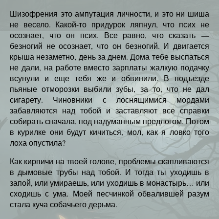
Шизофрения это ампутация личности, и это ни шиша
не весело. Какой-то придурок ляпнул, что псих не
осознает, что он псих. Все равно, что сказать —
безногий не осознает, что он безногий. И двигается
крыша незаметно, день за днем. Дома тебе выспаться
не дали, на работе вместо зарплаты жалкую подачку
всунули и еще тебя же и обвинили. В подъезде
пьяные отморозки выбили зубы, за то, что не дал
сигарету. Чиновники с лоснящимися мордами
забавляются над тобой и заставляют все справки
собирать сначала, под надуманным предлогом. Потом
в курилке они будут кичиться, мол, как я ловко того
лоха опустила?
Как кирпичи на твоей голове, проблемы скапливаются
в дымовые трубы над тобой. И тогда ты уходишь в
запой, или умираешь, или уходишь в монастырь… или
сходишь с ума. Моей песчинкой обвалившей разум
стала куча собачьего дерьма.