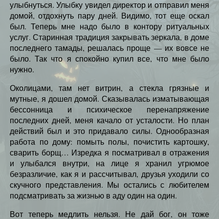
улыбнуться. Улыбку увидел директор и отправил меня
домой, отдохнуть пару дней. Видимо, тот еще оскал
был. Теперь мне надо было в контору ритуальных
услуг. Старинная традиция закрывать зеркала, в доме
последнего тамады, решалась проще — их вовсе не
было. Так что я спокойно купил все, что мне было
нужно.
Околицами, там нет витрин, а стекла грязные и
мутные, я дошел домой. Сказывалась изматывающая
бессонница и психическое перенапряжение
последних дней, меня качало от усталости. Но план
действий был и это придавало силы. Однообразная
работа по дому: помыть полы, почистить картошку,
сварить борщ… Изредка я посматривал в отражения
и улыбался внутри, на лице я хранил угрюмое
безразличие, как я и рассчитывал, друзья уходили со
скучного представления. Мы остались с любителем
подсматривать за жизнью в аду один на один.
Вот теперь медлить нельзя. Не дай бог, он тоже