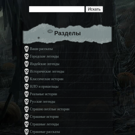
Разделы
Ваши рассказы
Городские легенды
Индейские легенды
Исторические легенды
Классические истории
НЛО и пришельцы
Реальные истории
Русские легенды
Страшно весёлые истории
Страшные истории
Страшные легенды
Страшные рассказы