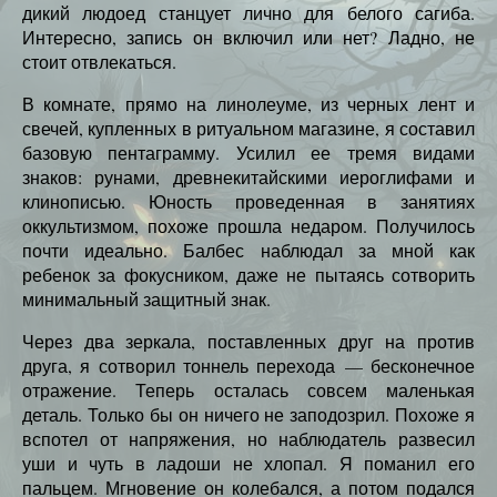
дикий людоед станцует лично для белого сагиба.
Интересно, запись он включил или нет? Ладно, не
стоит отвлекаться.
В комнате, прямо на линолеуме, из черных лент и
свечей, купленных в ритуальном магазине, я составил
базовую пентаграмму. Усилил ее тремя видами
знаков: рунами, древнекитайскими иероглифами и
клинописью. Юность проведенная в занятиях
оккультизмом, похоже прошла недаром. Получилось
почти идеально. Балбес наблюдал за мной как
ребенок за фокусником, даже не пытаясь сотворить
минимальный защитный знак.
Через два зеркала, поставленных друг на против
друга, я сотворил тоннель перехода — бесконечное
отражение. Теперь осталась совсем маленькая
деталь. Только бы он ничего не заподозрил. Похоже я
вспотел от напряжения, но наблюдатель развесил
уши и чуть в ладоши не хлопал. Я поманил его
пальцем. Мгновение он колебался, а потом подался