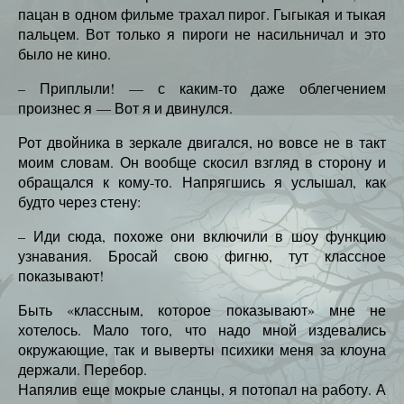
пацан в одном фильме трахал пирог. Гыгыкая и тыкая
пальцем. Вот только я пироги не насильничал и это
было не кино.
– Приплыли! — с каким-то даже облегчением
произнес я — Вот я и двинулся.
Рот двойника в зеркале двигался, но вовсе не в такт
моим словам. Он вообще скосил взгляд в сторону и
обращался к кому-то. Напрягшись я услышал, как
будто через стену:
– Иди сюда, похоже они включили в шоу функцию
узнавания. Бросай свою фигню, тут классное
показывают!
Быть «классным, которое показывают» мне не
хотелось. Мало того, что надо мной издевались
окружающие, так и выверты психики меня за клоуна
держали. Перебор.
Напялив еще мокрые сланцы, я потопал на работу. А