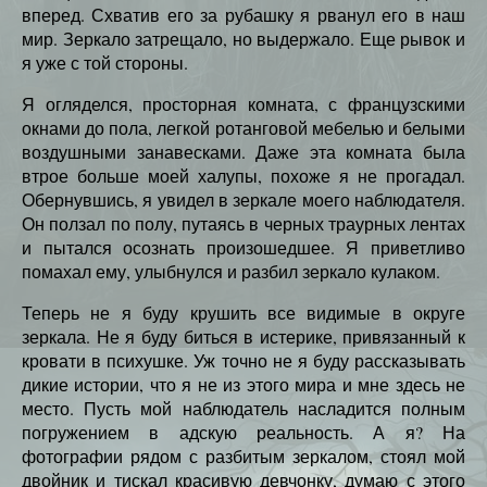
вперед. Схватив его за рубашку я рванул его в наш
мир. Зеркало затрещало, но выдержало. Еще рывок и
я уже с той стороны.
Я огляделся, просторная комната, с французскими
окнами до пола, легкой ротанговой мебелью и белыми
воздушными занавесками. Даже эта комната была
втрое больше моей халупы, похоже я не прогадал.
Обернувшись, я увидел в зеркале моего наблюдателя.
Он ползал по полу, путаясь в черных траурных лентах
и пытался осознать произошедшее. Я приветливо
помахал ему, улыбнулся и разбил зеркало кулаком.
Теперь не я буду крушить все видимые в округе
зеркала. Не я буду биться в истерике, привязанный к
кровати в психушке. Уж точно не я буду рассказывать
дикие истории, что я не из этого мира и мне здесь не
место. Пусть мой наблюдатель насладится полным
погружением в адскую реальность. А я? На
фотографии рядом с разбитым зеркалом, стоял мой
двойник и тискал красивую девчонку, думаю с этого