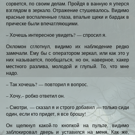
сорвется, по своим делам. Пройдя в ванную я уперся
взглядом в зеркало. Отражение стушевалось. Видимо
красные воспаленные глаза, впалые щеки и бардак в
прическе были впечатляющими.
– Хочешь интересное увидеть? — спросил я.
Охломон сглотнул, видимо их наблюдение редко
замечали. Ему бы с оператором зеркал, или как это у
них называется, пообщаться, но он, наверное, хакер
местного разлива, молодой и глупый. То, что мне
надо.
– Так хочешь? — повторил я вопрос.
– Хочу,– робко ответил он.
– Смотри, — сказал я и строго добавил — только сиди
один, если кто придет, я все брошу!
Он щелкнул какой-то кнопкой на пульте, видимо
заблокировал дверь и уставился на меня. Как же,