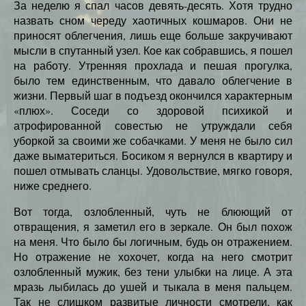
За неделю я спал часов девять-десять. Хотя трудно
назвать сном череду хаотичных кошмаров. Они не
приносят облегчения, лишь еще больше закручивают
мысли в спутанный узел. Кое как собравшись, я пошел
на работу. Утренняя прохлада и пешая прогулка,
было тем единственным, что давало облегчение в
жизни. Первый шаг в подъезд окончился характерным
«плюх». Соседи со здоровой психикой и
атрофированной совестью не утруждали себя
уборкой за своими же собачками. У меня не было сил
даже выматериться. Босиком я вернулся в квартиру и
пошел отмывать сланцы. Удовольствие, мягко говоря,
ниже среднего.
Вот тогда, озлобленный, чуть не блюющий от
отвращения, я заметил его в зеркале. Он был похож
на меня. Что было бы логичным, будь он отражением.
Но отражение не хохочет, когда на него смотрит
озлобленный мужик, без тени улыбки на лице. А эта
мразь лыбилась до ушей и тыкала в меня пальцем.
Так не слишком развитые личности смотрели, как