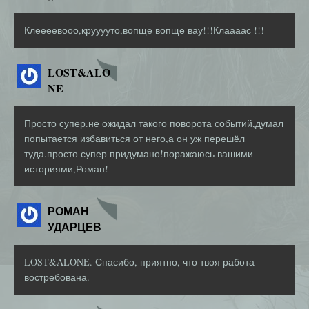
Клеееевооо,крууууто,вопще вопще вау!!!Клаааас !!!
LOST&ALO
NE
Просто супер.не ожидал такого поворота событий,думал
попытается избавиться от него,а он уж перешёл
туда.просто супер придумано!поражаюсь вашими
историями,Роман!
РОМАН
УДАРЦЕВ
LOST&ALONE. Спасибо, приятно, что твоя работа
востребована.