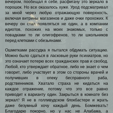
вечером, пообещал я себе, расфигачу это зеркало в
порошок. Но все оказалось хуже. Урод подсматривал
за мной через любую отражающую поверхность,
включая витрины магазинов и даже очки прохожих. К
вечеру он стал появляться не один, а в компании
идиотов, похожих на моих знакомых, только с
повадками то ли олигофренов, то ли школьников
перед клетками с обезьянами.
Ошметками рассудка я пытался обдумать ситуацию.
Можно было сдаться в ласковые руки психиатров, но
это означает потерю всех гражданских прав и свобод.
Любой, кто утверждает обратное, либо не знает о чем
говорит, либо участвует в этом со стороны врачей и
получивших в опеку бесправного раба,
родственников. Хватало страха не кидаться на
каждое отражение, потому что это все равно
приводит к варианту один. Закрыться в комнате без
зеркал? Я не в голливудском блокбастере и жрать
даже безумный хочу каждый день. Бомжевать?
Благодарю покорно, но у нас не Алабама, а