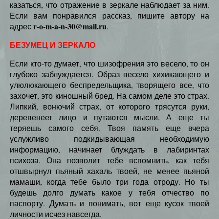
казаться, что отражение в зеркале наблюдает за ним.
Если вам понравился рассказ, пишите автору на
r-o-m-a-n-30@mail.ru
адрес
.
БЕЗУМЕЦ И ЗЕРКАЛО
Если кто-то думает, что шизофрения это весело, то он
глубоко заблуждается. Образ весело хихикающего и
улюлюкающего беспредельщика, творящего все, что
захочет, это киношный бред. На самом деле это страх.
Липкий, вонючий страх, от которого трясутся руки,
деревенеет лицо и путаются мысли. А еще ты
теряешь самого себя. Твоя память еще вчера
услужливо подкидывающая необходимую
информацию, начинает блуждать в лабиринтах
психоза. Она позволит тебе вспомнить, как тебя
отшвырнул пьяный хахаль твоей, не менее пьяной
мамаши, когда тебе было три года отроду. Но ты
будешь долго думать какое у тебя отчество по
паспорту. Думать и понимать, вот еще кусок твоей
личности исчез навсегда.