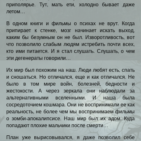
приполярье. Тут, мать ети, холодно бывает даже
летом…
В одном книги и фильмы о психах не врут. Когда
припирает к стенке, мозг начинает искать выход,
каким бы безумным он не был. Изворотливость, вот
что позволило слабым людям истребить почти всех,
кто ими питается. И я стал слушать. Слушать, о чем
эти дегенераты говорили…
Их мир был похожим на наш. Люди любят есть, спать
и сношаться. Но отличался, еще и как отличался. Не
было в том мире войн, болезней, бедности и
жестокости. А через зеркала они наблюдали за
альтернативными вселенными. И наша была
сосредоточием кошмара. Они не воспринимали ее как
реальность, не более чем мы воспринимаем фильмы
о зомби-апокалипсисе. Наш мир был их адом. Куда
попадают плохие мальчики после смерти…
План уже вырисовывался, я даже позволил себе