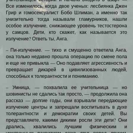
Все изменилось, когда двое ученых: лесбиянка Джен
Грир и гомосексуалист Бобо Шлиман, а именно так
унизительно тогда называли гламурников, нашли
особое излучение, снижающее уровень тестостерона
у самцов. Дети, кто скажет, как называется это
излучение? Ответь ты, Анга.
– Пи-излучение. — тихо и смущенно ответила Анга,
она только недавно прошла операцию по смене пола
и еще не привыкла — Оно подавляет агрессивность и
превращает дикарей в цивилизованных людей,
способных к толерантности и пониманию.
– Умница, — похвалила ее учительница — но
шовинисты не сдались так просто, — продолжила она
рассказ — долгие годы, они взрывали передающие
излучение центры и запрещали воспитывать в духе
толерантности и демократии своих детей. Вы
представляете, какими дикими росли эти дети? Они
дрались, хвалились лучшим физическим и
умственным развитием даже друг перед другом,