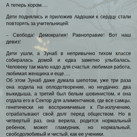
А теперь хором….
Дети поднялись и приложив ладошки к сердцу стали
повторять за учительницей:
– Свобода! Демократия! Равноправие! Вот наш
девиз!
Дети ушли, а Зунаб в непривычно тихом классе
собиралась домой и едва заметно улыбалась.
Человеку так мало надо для счастья: любимая работа,
любимая женщина и еще….
Об этом Зунаб даже думала шепотом, уже три раза
она ходила на оплодотворение, но неудачно: два
выкидыша, а третий был белым шовинистом, и она
отдала его в Сектор для алиментчиков, где все самцы,
генетически не восприимчивые к Пи-излучению,
отрабатывают свой долг перед обществом. Но в
четвертый раз, она верила, родится нормальный
ребенок, может гламурник, но нормальный,
свободолюбивый и чистый, как ее ученики.