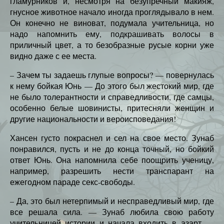
гламурников и, несмотря на безупречный макияж,
гнусное животное начало иногда проглядывало в нем.
Он конечно не виноват, подумала учительница, но
надо напомнить ему, подкрашивать волосы в
приличный цвет, а то безобразные русые корни уже
видно даже с ее места.
– Зачем ты задаешь глупые вопросы? — повернулась
к нему бойкая Юнь — До этого был жестокий мир, где
не было толерантности и справедливости, где самцы,
особенно белые шовинисты, притесняли женщин и
другие национальности и вероисповедания!
Хансен густо покраснел и сел на свое место. Зунаб
понравился, пусть и не до конца точный, но бойкий
ответ Юнь. Она напомнила себе поощрить ученицу,
например, разрешить нести транспарант на
ежегодном параде секс-свободы.
– Да, это был нетерпимый и несправедливый мир, где
все решала сила. — Зунаб любила свою работу
учительницей истории и начала входить в азарт —