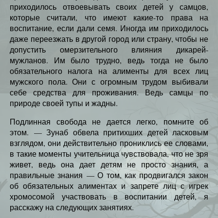
приходилось отвоевывать своих детей у самцов,
которые считали, что имеют какие-то права на
воспитание, если дали семя. Иногда им приходилось
даже переезжать в другой город или страну, чтобы не
допустить омерзительного влияния дикарей-
мужланов. Им было трудно, ведь тогда не было
обязательного налога на алименты для всех лиц
мужского пола. Они с огромным трудом выбивали
себе средства для проживания. Ведь самцы по
природе своей тупы и жадны.
Подлинная свобода не дается легко, помните об
этом. — Зунаб обвела притихших детей ласковым
взглядом, они действительно прониклись ее словами,
в такие моменты учительница чувствовала, что не зря
живет, ведь она дает детям не просто знания, а
правильные знания — О том, как продвигался закон
об обязательных алиментах и запрете лиц с игрек
хромосомой участвовать в воспитании детей, я
расскажу на следующих занятиях.