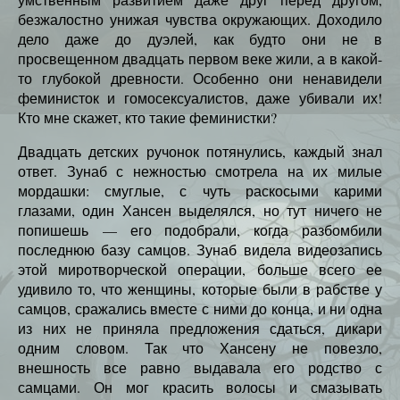
безжалостно унижая чувства окружающих. Доходило
дело даже до дуэлей, как будто они не в
просвещенном двадцать первом веке жили, а в какой-
то глубокой древности. Особенно они ненавидели
феминисток и гомосексуалистов, даже убивали их!
Кто мне скажет, кто такие феминистки?
Двадцать детских ручонок потянулись, каждый знал
ответ. Зунаб с нежностью смотрела на их милые
мордашки: смуглые, с чуть раскосыми карими
глазами, один Хансен выделялся, но тут ничего не
попишешь — его подобрали, когда разбомбили
последнюю базу самцов. Зунаб видела видеозапись
этой миротворческой операции, больше всего ее
удивило то, что женщины, которые были в рабстве у
самцов, сражались вместе с ними до конца, и ни одна
из них не приняла предложения сдаться, дикари
одним словом. Так что Хансену не повезло,
внешность все равно выдавала его родство с
самцами. Он мог красить волосы и смазывать