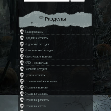
Разделы
Ваши рассказы
Городские легенды
Индейские легенды
Исторические легенды
Классические истории
НЛО и пришельцы
Реальные истории
Русские легенды
Страшно весёлые истории
Страшные истории
Страшные легенды
Страшные рассказы
Страшные сказки