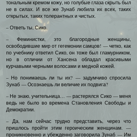
тональным кремом кожу, но голубые глаза скрыть был
не в силах. И все же Зунаб любила их всех, таких
открытых, таких толерантных и чистых.
– Ответь ты, Сико.
– Феминистки, это благородные женщины,
освободившие мир от гегемонии самцов! — четко, как
по учебнику ответил Сико, он тоже был гламурником,
но в отличии от Хансена обладал красивыми
курчавыми черными волосами и медной кожей.
– Но понимаешь ли ты их? — задумчиво спросила
Зунаб — Осознаешь ли величие их подвига?
– Не знаю, учительница… — растерялся Сико — меня
ведь не было во времена Становления Свободы и
Демократии.
– Да, нам сейчас трудно представить, через что
пришлось пройти этим героическим женщинам. —
проникновенно и убежденно заговорила Зунаб — Им