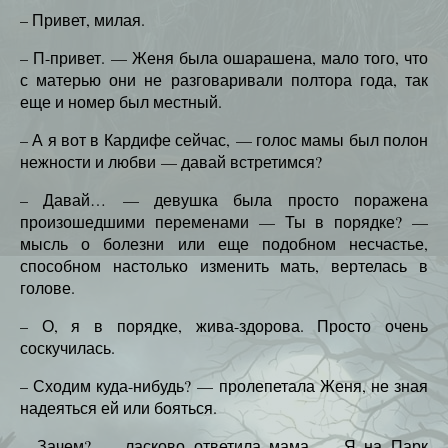
– Привет, милая.
– П-привет. — Женя была ошарашена, мало того, что
с матерью они не разговаривали полтора года, так
еще и номер был местный.
– А я вот в Кардифе сейчас, — голос мамы был полон
нежности и любви — давай встретимся?
– Давай… — девушка была просто поражена
произошедшими переменами — Ты в порядке? —
мысль о болезни или еще подобном несчастье,
способном настолько изменить мать, вертелась в
голове.
– О, я в порядке, жива-здорова. Просто очень
соскучилась.
– Сходим куда-нибудь? — пролепетала Женя, не зная
надеяться ей или бояться.
– Зачем? — ласково ответила мама — Я на Парк