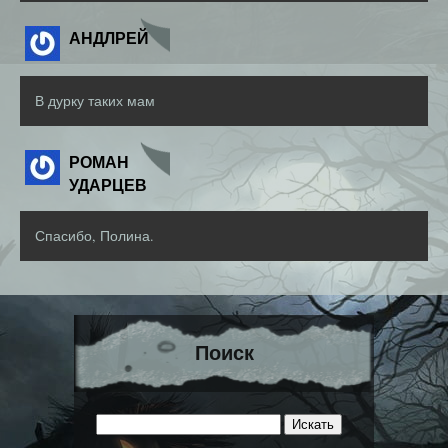
АНДЛРЕЙ
В дурку таких мам
РОМАН
УДАРЦЕВ
Спасибо, Полина.
Поиск