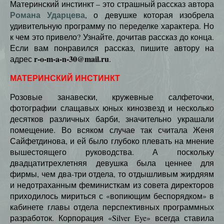
Материнский инстинкт – это страшный рассказ автора
Романа Ударцева
, о девушке которая изобрела
удивительную программу по переделке характера. Но
к чем это привело? Узнайте, дочитав рассказ до конца.
Если вам понравился рассказ, пишите автору на
r-o-m-a-n-30@mail.ru
адрес
.
МАТЕРИНСКИЙ ИНСТИНКТ
Розовые занавески, кружевные салфеточки,
фотографии слащавых юных кинозвезд и несколько
десятков различных барби, значительно украшали
помещение. Во всяком случае так считала Женя
Сайфетдинова, и ей было глубоко плевать на мнение
вышестоящего руководства. А поскольку
двадцатитрехлетняя девушка была ценнее для
фирмы, чем два-три отдела, то отдышливым жирдяям
и недотраханным феминисткам из совета директоров
приходилось мириться с «вопиющим беспорядком» в
кабинете главы отдела перспективных программных
разработок. Корпорация «Silver Eye» всегда ставила