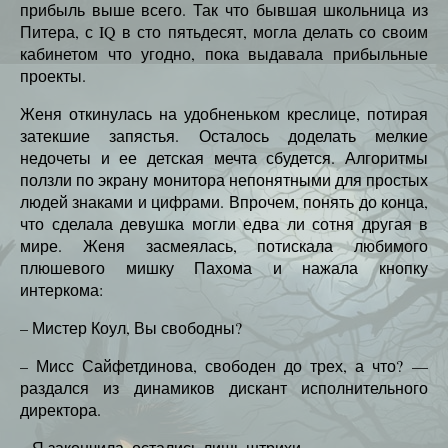
прибыль выше всего. Так что бывшая школьница из
Питера, с IQ в сто пятьдесят, могла делать со своим
кабинетом что угодно, пока выдавала прибыльные
проекты.
Женя откинулась на удобненьком креслице, потирая
затекшие запястья. Осталось доделать мелкие
недочеты и ее детская мечта сбудется. Алгоритмы
ползли по экрану монитора непонятными для простых
людей знаками и цифрами. Впрочем, понять до конца,
что сделала девушка могли едва ли сотня другая в
мире. Женя засмеялась, потискала любимого
плюшевого мишку Пахома и нажала кнопку
интеркома:
– Мистер Коул, Вы свободны?
– Мисс Сайфетдинова, свободен до трех, а что? —
раздался из динамиков дискант исполнительного
директора.
– Я закончила, остались лишь штрихи.