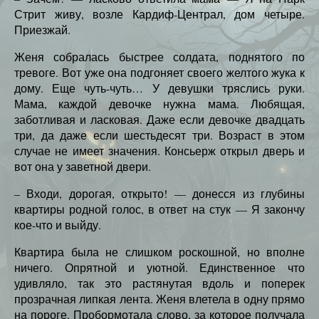
Стрит живу, возле Кардиф-Централ, дом четыре.
Приезжай.
Женя собралась быстрее солдата, поднятого по
тревоге. Вот уже она подгоняет своего желтого жука к
дому. Еще чуть-чуть… У девушки тряслись руки.
Мама, каждой девочке нужна мама. Любящая,
заботливая и ласковая. Даже если девочке двадцать
три, да даже если шестьдесят три. Возраст в этом
случае не имеет значения. Консьерж открыл дверь и
вот она у заветной двери.
– Входи, дорогая, открыто! — донесся из глубины
квартиры родной голос, в ответ на стук — Я закончу
кое-что и выйду.
Квартира была не слишком роскошной, но вполне
ничего. Опрятной и уютной. Единственное что
удивляло, так это растянутая вдоль и поперек
прозрачная липкая лента. Женя влетела в одну прямо
на пороге. Пробормотала слово, за которое получала