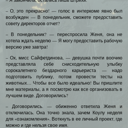
– О, это прекрасно! — голос в интеркоме явно был
возбужден — В понедельник, сможете предоставить
совету директоров отчет?
– В понедельник? — переспросила Женя, она не
хотела ждать неделю — Я могу предоставить рабочую
версию уже завтра!
– Ох, мисс Сайфетдинова, — девушка почти воочию
представляла себе снисходительную улыбку
сорокалетнего бездарного карьериста — надо
подготовить публику, потом провести тесты на
животных… Чтобы все было идеально! Вы пришлите
мне материалы, а я посмотрю как все организовать в
лучшем виде. Договорились?
– Договорились. — обиженно ответила Женя и
отключилась. Она точно знала, зачем Коулу неделя
для «ознакомления». Воткнуть в ее личный проект, где
можно и где нельзя свое имя.