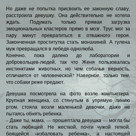
Но даже не попытка присвоить ее законную славу,
расстроила девушку. Она действительно не хотела
ждать. Подумать только прямая загрузка
эмоциональных кластеров прямо в мозг. Трус мог за
пару минут превратиться в отважного героя.
Законченная проститутка стать монахиней. А гулена
муж превращался в лебедя-однолюба.
Конечно, пока далеко до лаборатории и
добровольцев-людей, так что Женя пользовалась
инстинктами животных, но чем собачья верность,
отличается от человеческой? Наверное, только тем,
что собаки реже предают.
Девушка посмотрела на фото возле компьютера.
Крупная женщина, со стянутым в упрямую линию
ртом, стояла возле маленькой девочки, даже не
пытаясь обнять ребенка.
– Даже ты, мама, — прошептала девушка — могла бы
стать любящей. Не жесткой, почти чужой теткой,
боящейся «избаловать ребенка», а настоящей