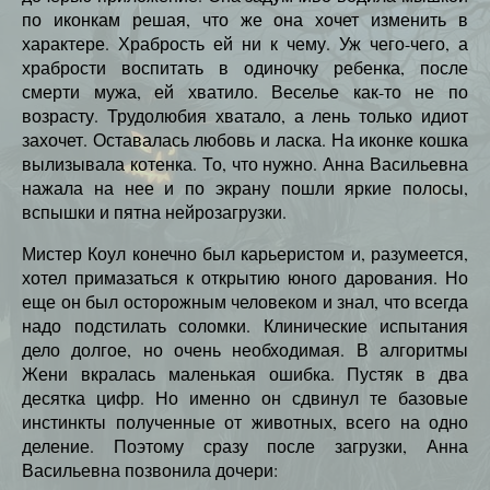
по иконкам решая, что же она хочет изменить в
характере. Храбрость ей ни к чему. Уж чего-чего, а
храбрости воспитать в одиночку ребенка, после
смерти мужа, ей хватило. Веселье как-то не по
возрасту. Трудолюбия хватало, а лень только идиот
захочет. Оставалась любовь и ласка. На иконке кошка
вылизывала котенка. То, что нужно. Анна Васильевна
нажала на нее и по экрану пошли яркие полосы,
вспышки и пятна нейрозагрузки.
Мистер Коул конечно был карьеристом и, разумеется,
хотел примазаться к открытию юного дарования. Но
еще он был осторожным человеком и знал, что всегда
надо подстилать соломки. Клинические испытания
дело долгое, но очень необходимая. В алгоритмы
Жени вкралась маленькая ошибка. Пустяк в два
десятка цифр. Но именно он сдвинул те базовые
инстинкты полученные от животных, всего на одно
деление. Поэтому сразу после загрузки, Анна
Васильевна позвонила дочери: