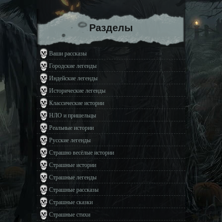
Разделы
Ваши рассказы
Городские легенды
Индейские легенды
Исторические легенды
Классические истории
НЛО и пришельцы
Реальные истории
Русские легенды
Страшно весёлые истории
Страшные истории
Страшные легенды
Страшные рассказы
Страшные сказки
Страшные стихи