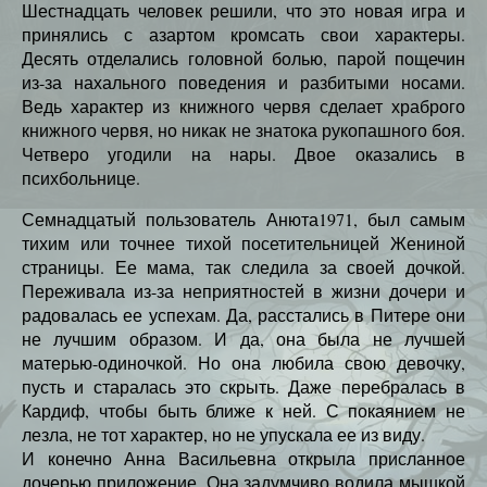
Шестнадцать человек решили, что это новая игра и
принялись с азартом кромсать свои характеры.
Десять отделались головной болью, парой пощечин
из-за нахального поведения и разбитыми носами.
Ведь характер из книжного червя сделает храброго
книжного червя, но никак не знатока рукопашного боя.
Четверо угодили на нары. Двое оказались в
психбольнице.
Семнадцатый пользователь Анюта1971, был самым
тихим или точнее тихой посетительницей Жениной
страницы. Ее мама, так следила за своей дочкой.
Переживала из-за неприятностей в жизни дочери и
радовалась ее успехам. Да, расстались в Питере они
не лучшим образом. И да, она была не лучшей
матерью-одиночкой. Но она любила свою девочку,
пусть и старалась это скрыть. Даже перебралась в
Кардиф, чтобы быть ближе к ней. С покаянием не
лезла, не тот характер, но не упускала ее из виду.
И конечно Анна Васильевна открыла присланное
дочерью приложение. Она задумчиво водила мышкой