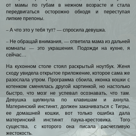
от мамы по губам в нежном возрасте и стала
передвигаться осторожно обходя и переступая
липкие препоны.
– А что это у тебя тут? — спросила девушка.
– Не обращай внимания, — ответила мама из дальней
комнаты — это украшения. Подожди на кухне, я
сейчас…
На кухонном столе стоял раскрытый ноутбук. Женя
сходу увидела открытое приложение, которое сама же
разослала утром. Программа сбоила, иконка кошки с
котенком сменялась другой картинкой, но настолько
быстро, что мозг не успевал осознавать, что там.
Девушка щелкнула по клавишам и ахнула.
Материнский инстинкт, должен закачиваться с Тигры,
ее домашней кошки, вот только ошибка дала
материнский инстинкт паука-крестовика. Того
существа, с которого она писала расчетливую
жестокость.