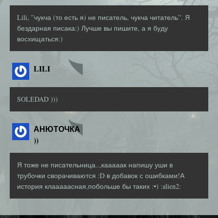
Lili, ”чукча (то есть я) не писатель, чукча читатель”. Я
бездарная писака:) Лучше вы пишите, а я буду
восхищаться:)
LILI
SOLEDAD )))
АНЮТОЧКА
))
Я тоже не писательница..,кааааак напишу уши в
трубочки сворачиваются :D в добавок с ошибками!А
история клааааасная,побольше бы таких :•) :alien2: