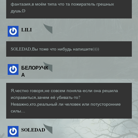
фантазия,в моём типа что та пожиратель грешных
душь:D
LILI
SOLEDAD,Вы тоже что нибудь напишите))))
БЕЛОРУЧК
А
Я,честно говоря,не совсем поняла-если она решила
исправиться,зачем её убивать-то?
Неважно,кто,реальный ли человек или потусторонние
силы…
SOLEDAD