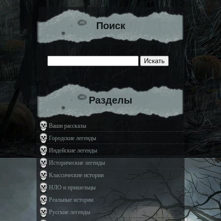
Поиск
Разделы
Ваши рассказы
Городские легенды
Индейские легенды
Исторические легенды
Классические истории
НЛО и пришельцы
Реальные истории
Русские легенды