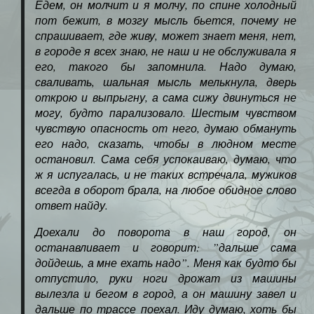
Едем, он молчит и я молчу, по спине холодный
пот бежит, в мозгу мысль бьется, почему не
спрашивает, где живу, может знает меня, нет,
в городе я всех знаю, не наш и не обслуживала я
его, такого бы запомнила. Надо думаю,
сваливать, шальная мысль мелькнула, дверь
открою и выпрыгну, а сама сижу двинуться не
могу, будто парализовало. Шестым чувством
чувствую опасность от него, думаю обмануть
его надо, сказать, чтобы в людном месте
остановил. Сама себя успокаиваю, думаю, что
ж я испугалась, и не таких встречала, мужиков
всегда в оборот брала, на любое обидное слово
ответ найду.
Доехали до поворота в наш город, он
останавливает и говорит: ”дальше сама
дойдешь, а мне ехать надо”. Меня как будто бы
отпустило, руки ноги дрожат из машины
вылезла и бегом в город, а он машину завел и
дальше по трассе поехал. Иду думаю, хоть бы