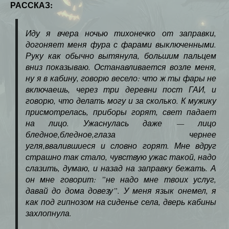
РАССКАЗ:
Иду я вчера ночью тихонечко от заправки,
догоняет меня фура с фарами выключенными.
Руку как обычно вытянула, большим пальцем
вниз показываю. Останавливается возле меня,
ну я в кабину, говорю весело: что ж ты фары не
включаешь, через три деревни пост ГАИ, и
говорю, что делать могу и за сколько. К мужику
присмотрелась, приборы горят, свет падает
на лицо. Ужаснулась даже — лицо
бледное,бледное,глаза чернее
угля,ввалившиеся и словно горят. Мне вдруг
страшно так стало, чувствую ужас такой, надо
слазить, думаю, и назад на заправку бежать. А
он мне говорит: ”не надо мне твоих услуг,
давай до дома довезу”. У меня язык онемел, я
как под гипнозом на сиденье села, дверь кабины
захлопнула.