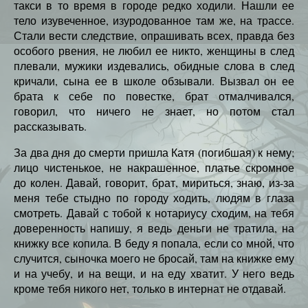
такси в то время в городе редко ходили. Нашли ее
тело изувеченное, изуродованное там же, на трассе.
Стали вести следствие, опрашивать всех, правда без
особого рвения, не любил ее никто, женщины в след
плевали, мужики издевались, обидные слова в след
кричали, сына ее в школе обзывали. Вызвал он ее
брата к себе по повестке, брат отмалчивался,
говорил, что ничего не знает, но потом стал
рассказывать.
За два дня до смерти пришла Катя (погибшая) к нему;
лицо чистенькое, не накрашенное, платье скромное
до колен. Давай, говорит, брат, мириться, знаю, из-за
меня тебе стыдно по городу ходить, людям в глаза
смотреть. Давай с тобой к нотариусу сходим, на тебя
доверенность напишу, я ведь деньги не тратила, на
книжку все копила. В беду я попала, если со мной, что
случится, сыночка моего не бросай, там на книжке ему
и на учебу, и на вещи, и на еду хватит. У него ведь
кроме тебя никого нет, только в интернат не отдавай.