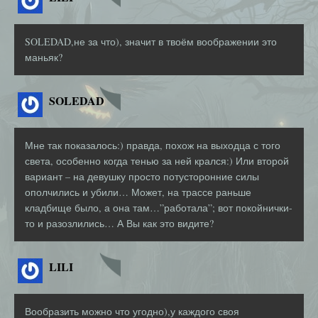
SOLEDAD,не за что), значит в твоём воображении это
маньяк?
SOLEDAD
Мне так показалось:) правда, похож на выходца с того
света, особенно когда тенью за ней крался:) Или второй
вариант – на девушку просто потусторонние силы
ополчились и убили… Может, на трассе раньше
кладбище было, а она там…”работала”; вот покойнички-
то и разозлились… А Вы как это видите?
LILI
Вообразить можно что угодно),у каждого своя