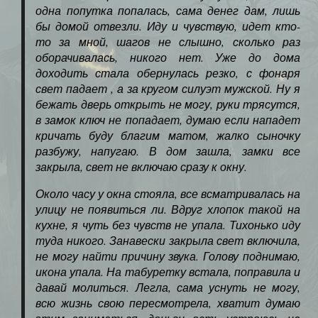
одна попутка попалась, сама денег дам, лишь
бы домой отвезли. Иду и чувствую, идет кто-
то за мной, шагов не слышно, сколько раз
оборачивалась, никого нет. Уже до дома
доходить стала обернулась резко, с фонаря
свет падает , а за кругом силуэт мужской. Ну я
бежать дверь открыть не могу, руки трясутся,
в замок ключ не попадает, думаю если нападет
кричать буду благим матом, жалко сыночку
разбужу, напугаю. В дом зашла, замки все
закрыла, свет не включаю сразу к окну.
Около часу у окна стояла, все всматривалась на
улицу не появиться ли. Вдруг хлопок такой на
кухне, я чуть без чувств не упала. Тихонько иду
туда никого. Занавески закрыла свет включила,
не могу найти причину звука. Голову поднимаю,
икона упала. На табуретку встала, поправила и
давай молиться. Легла, сама уснуть не могу,
всю жизнь свою пересмотрела, хватит думаю