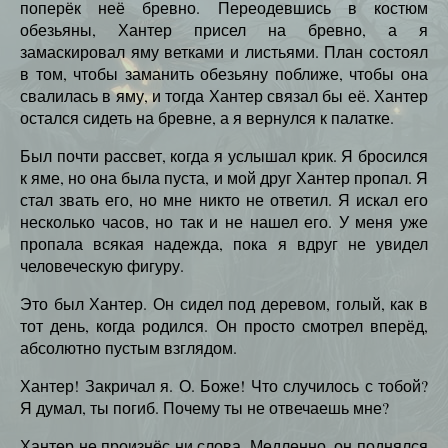
поперёк неё бревно. Переодевшись в костюм
обезьяны, Хантер присел на бревно, а я
замаскировал яму ветками и листьями. План состоял
в том, чтобы заманить обезьяну поближе, чтобы она
свалилась в яму, и тогда Хантер связал бы её. Хантер
остался сидеть на бревне, а я вернулся к палатке.
Был почти рассвет, когда я услышал крик. Я бросился
к яме, но она была пуста, и мой друг Хантер пропал. Я
стал звать его, но мне никто не ответил. Я искал его
несколько часов, но так и не нашел его. У меня уже
пропала всякая надежда, пока я вдруг не увидел
человеческую фигуру.
Это был Хантер. Он сидел под деревом, голый, как в
тот день, когда родился. Он просто смотрел вперёд,
абсолютно пустым взглядом.
Хантер! Закричал я. О. Боже! Что случилось с тобой?
Я думал, ты погиб. Почему ты не отвечаешь мне?
Хантер не произнёс ни слова. Медленно, он поднялся