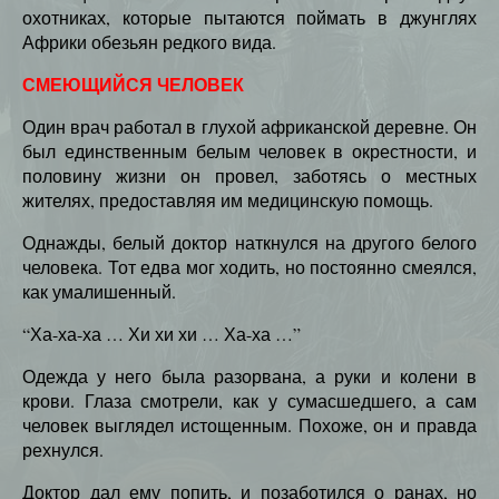
охотниках, которые пытаются поймать в джунглях
Африки обезьян редкого вида.
СМЕЮЩИЙСЯ ЧЕЛОВЕК
Один врач работал в глухой африканской деревне. Он
был единственным белым человек в окрестности, и
половину жизни он провел, заботясь о местных
жителях, предоставляя им медицинскую помощь.
Однажды, белый доктор наткнулся на другого белого
человека. Тот едва мог ходить, но постоянно смеялся,
как умалишенный.
“Ха-ха-ха … Хи хи хи … Ха-ха …”
Одежда у него была разорвана, а руки и колени в
крови. Глаза смотрели, как у сумасшедшего, а сам
человек выглядел истощенным. Похоже, он и правда
рехнулся.
Доктор дал ему попить, и позаботился о ранах, но