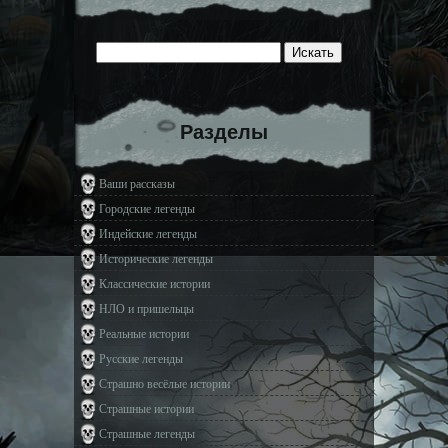
Разделы
Ваши рассказы
Городские легенды
Индейские легенды
Исторические легенды
Классические истории
НЛО и пришельцы
Реальные истории
Русские легенды
Страшно весёлые истории
Страшные истории
Страшные легенды