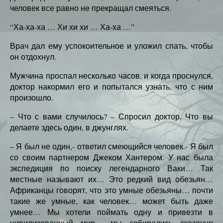
человек все равно не прекращал смеяться.
“Ха-ха-ха … Хи хи хи … Ха-ха …”
Врач дал ему успокоительное и уложил спать, чтобы
он отдохнул.
Мужчина проспал несколько часов, и когда проснулся,
доктор накормил его и попытался узнать, что с ним
произошло.
– Что с вами случилось? – Спросил доктор. Что вы
делаете здесь один, в джунглях.
– Я был не один,- ответил смеющийся человек.- Я был
со своим партнером Джеком Хантером. У нас была
экспедиция по поиску легендарного Ваки… Так
местные называют их… Это редкий вид обезьян…
Африканцы говорят, что это умные обезьяны… почти
такие же умные, как человек… может быть даже
умнее… Мы хотели поймать одну и привезти в
цивилизованный мир… мы собирались сказочно