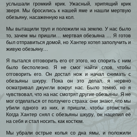
услышали громкий крик. Ужасный, хрипящий крик
зверя. Мы бросились к нашей яме и нашли мертвую
обезьяну, насаженную на кол.
Мы вытащили труп и положили на землю. У нас было
то, зачем мы пришли… мертвая обезьяна … Я готов
был отправиться домой, но Хантер хотел заполучить и
живую обезьяну…
Я пытался отговорить его от этого, но спорить с ним
было бесполезно. Я не смог найти слов, чтобы
отговорить его. Он достал нож и начал снимать с
обезьяны шкуру. Пока он это делал, я нервно
осматривал джунгли вокруг нас. Было темно, но я
чувствовал, что на нас смотрят другие обезьяны. Я не
мог отделаться от ползучего страха: они знают, что мы
убили одного из них, и пришли, чтобы отомстить.
Когда Хантер снял с обезьяны шкуру, он нацепил её
на себя и стал носить, как костюм.
Мы убрали острые колья со дна ямы, и положили