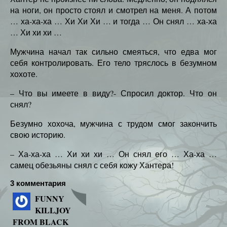
на ноги, он просто стоял и смотрел на меня. А потом
… ха-ха-ха … Хи Хи Хи … и тогда … Он снял … ха-ха
… Хи хи хи …
Мужчина начал так сильно смеяться, что едва мог
себя контролировать. Его тело тряслось в безумном
хохоте.
– Что вы имеете в виду?- Спросил доктор. Что он
снял?
Безумно хохоча, мужчина с трудом смог закончить
свою историю.
– Ха-ха-ха … Хи хи хи … Он снял его … Ха-ха …
самец обезьяны снял с себя кожу Хантера!
3 комментария
FUNNY
KILLJOY
FROM BLACK