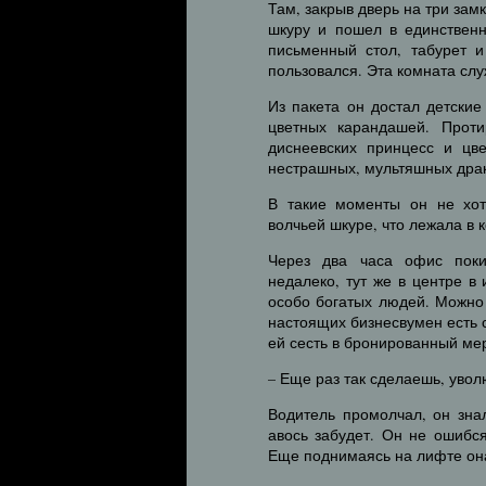
Там, закрыв дверь на три зам
шкуру и пошел в единствен
письменный стол, табурет и
пользовался. Эта комната слу
Из пакета он достал детские
цветных карандашей. Прот
диснеевских принцесс и цв
нестрашных, мультяшных дра
В такие моменты он не хоте
волчьей шкуре, что лежала в 
Через два часа офис поки
недалеко, тут же в центре 
особо богатых людей. Можно
настоящих бизнесвумен есть 
ей сесть в бронированный мер
– Еще раз так сделаешь, увол
Водитель промолчал, он зна
авось забудет. Он не ошибс
Еще поднимаясь на лифте он