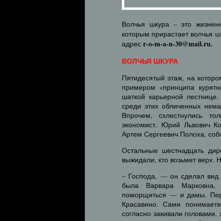
Волчья шкура – это жизнен
которым прирастает волчья ш
r-o-m-a-n-30@mail.ru.
адрес
ВОЛЧЬЯ ШКУРА
Пятидесятый этаж, на котор
примером «принципа курятн
шаткой карьерной лестнице. 
среди этих обличенных нема
Впрочем, схлестнулись то
экономист. Юрий Львович Ко
Артем Сергеевич Полоха, соб
Остальные шестнадцать дир
выжидали, кто возьмет верх. 
– Господа, — он сделал вид
была Варвара Марковна,
поморщиться — и дамы. Перв
Красавино. Сами понимаете
согласно закивали головами,