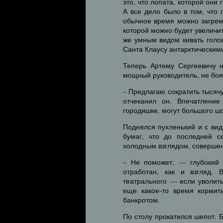
это, что лопата, которой они
А все дело было в том, что 
обычное время можно загреме
которой можно будет увеличи
же умным видом кивать голо
Санта Клаусу антарктическим
Теперь Артему Сергеевичу н
мощный руководитель, не боя
– Предлагаю сократить тысяч
отчеканил он. Впечатление
городишке, могут большого шо
Поднялся пухленький и с ви
бумаг, что до последней с
холодным взглядом, совершен
– Не поможет, — глубокий 
отработан, как и взгляд.
театрального — если уволить
еще какое-то время кормит
банкротом.
По столу прокатился шепот. 