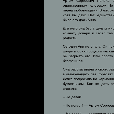
Артем Сергеевич Полоха 
единственным человеком. Не 
перед любовницами. В них он
хотя бы двух. Нет, единств
была его дочь Анна.
Для него она была целым мир
комнату дочери и стоял там
радость.
Сегодня Аня не спала. Он пр
шкуру и обнял родного челове
бы загрызть его. Или просто
безгрешная.
Она рассказывала о своих ра
в четырнадцать лет, горестя
Дочка попросила на карманн
бумажником. Как не дать р
сказала:
– Не давай!
– Не понял? — Артем Сергееви
– Не давай. — повторила ров