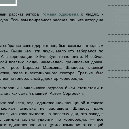
Историче
Классиче
Романа Ударцева
ный рассказ автора
о людях, к
НЛО и п
кура. Если вам понравился рассказ, пишите автору на
Реальные
Русские 
Страшно 
ом собрался совет директоров, был самым наглядным
Страшные
ика». Выше чем эти люди, мало кто забирался по
Страшные
А в корпорации «Silver Eye» точно никто. И сейчас
Страшные
лой властью людей намечалась грандиозная драка.
лько трое. Варвара Марковна Шлицова, главный
Страшные
стюк, глава инвестиционного сектора. Третьим был
Страшные
ственно генеральный директор корпорации.
Японские
екторов и начальников отделов были статистами и
Начал, как самый главный, Артем Сергеевич:
 что забылся, ведь единственной женщиной в совете
 мелкая шпилька не заставила Шлицову даже
ое, что хочу вынести на повестку дня, это завод в
, санкции сильно ударили по корпорации. — все
 хотя единственное, что ощутила компания от санкций