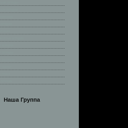
ские легенды
ские истории
ришельцы
 истории
легенды
весёлые истории
 истории
 легенды
 рассказы
 сказки
 стихи
 легенды
Наша Группа