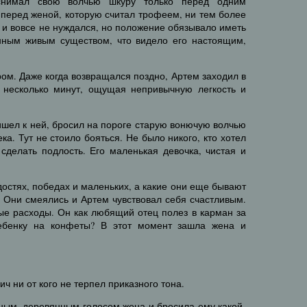
снимал свою волчью шкуру только перед одним
перед женой, которую считал трофеем, ни тем более
 и вовсе не нуждался, но положение обязывало иметь
енным живым существом, что видело его настоящим,
ом. Даже когда возвращался поздно, Артем заходил в
 несколько минут, ощущая непривычную легкость и
ишел к ней, бросил на пороге старую вонючую волчью
ка. Тут не стоило бояться. Не было никого, кто хотел
 сделать подлость. Его маленькая девочка, чистая и
достях, победах и маленьких, а какие они еще бывают
х. Они смеялись и Артем чувствовал себя счастливым.
ые расходы. Он как любящий отец полез в карман за
ебенку на конфеты? В этот момент зашла жена и
ч ни от кого не терпел приказного тона.
ным, деревянным голосом жена и бросила ему какой-