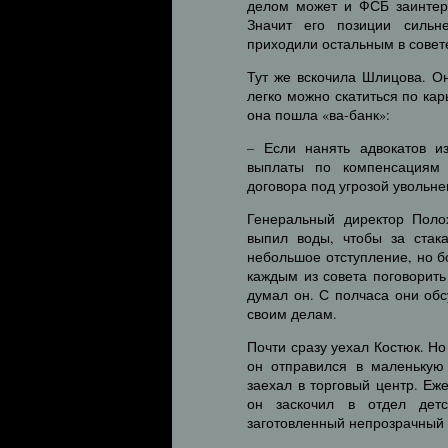
делом может и ФСБ заинтере
Значит его позиции сильн
приходили остальным в совет
Тут же вскочила Шлицова. Он
легко можно скатиться по ка
она пошла «ва-банк»:
– Если нанять адвокатов и
выплаты по компенсациям 
договора под угрозой увольне
Генеральный директор Поло
выпил воды, чтобы за стак
небольшое отступление, но б
каждым из совета поговорить
думал он. С полчаса они об
своим делам.
Почти сразу уехал Костюк. Но
он отправился в маленькую 
заехал в торговый центр. Еж
он заскочил в отдел детс
заготовленный непрозрачный п