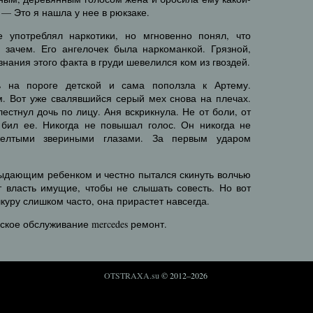
— Это я нашла у нее в рюкзаке.
е употреблял наркотики, но мгновенно понял, что
 зачем. Его ангелочек была наркоманкой. Грязной,
нания этого факта в груди шевелился ком из гвоздей.
ь на пороге детской и сама поползла к Артему.
м. Вот уже свалявшийся серый мех снова на плечах.
естнул дочь по лицу. Аня вскрикнула. Не от боли, от
 бил ее. Никогда не повышал голос. Он никогда не
елтыми звериными глазами. За первым ударом
рыдающим ребенком и честно пытался скинуть волчью
т власть имущие, чтобы не слышать совесть. Но вот
куру слишком часто, она прирастет навсегда.
ское обслуживание mercedes ремонт.
OTSTRAXA.su
© 2012–2026