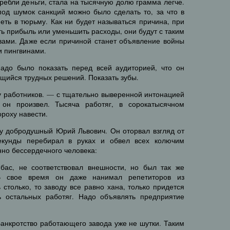
 гребли деньги, стала на тысячную долю грамма легче.
под шумок санкций можно было сделать то, за что в
ть в тюрьму. Как ни будет называться причина, при
ть прибыль или уменьшить расходы, они будут с таким
вами. Даже если причиной станет объявление войны
и пингвинами.
адо было показать перед всей аудиторией, что он
щийся трудных решений. Показать зубы.
у работников. — с тщательно выверенной интонацией
 он произвел. Тысяча работяг, в сорокатысячном
роху навести.
ду добродушный Юрий Львович. Он оторвал взгляд от
екунды перебирал в руках и обвел всех колючим
но бессердечного человека:
бас, не соответствовал внешности, но был так же
 В свое время он даже нанимал репетиторов из
 столько, то заводу все равно хана, только придется
ь остальных работяг. Надо объявлять предприятие
Банкротство работающего завода уже не шутки. Таким