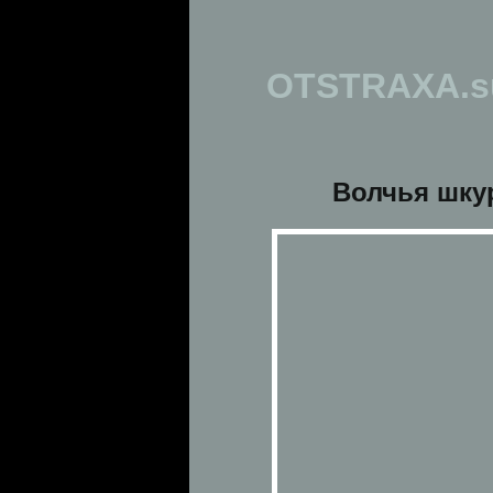
OTSTRAXA.s
Волчья шку