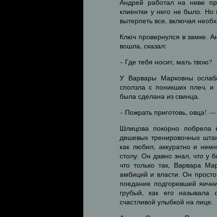
Андрей работал на ниве пр
клиентки у него не было. Но
вытерпеть все, включая необх
Ключ провернулся в замке. Ан
вошла, сказал:
– Где тебя носит, мать твою?
У Варвары Марковны ослабл
сползла с поникших плеч, и 
была сделана из свинца.
– Пожрать приготовь, овца! —
Шлицова покорно побрела н
дешевых тренировочных штан
как любил, аккуратно и немн
столу. Он давно знал, что у 
что только так, Варвара Ма
амбиций и власти. Он просто
поедание подгоревшей яични
грубый, как его называла 
счастливой улыбкой на лице.