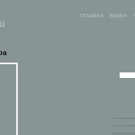
ГЛАВНАЯ
ВИДЕО
u
ра
Ваши рас
Городски
Индейски