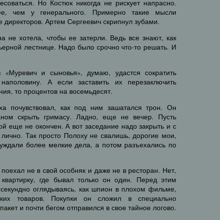
соваться. Но Костюк никогда не рискует напрасно.
ее, чем у генерального. Примерно такие мысли
е директоров. Артем Сергеевич скрипнул зубами.
а не хотела, чтобы ее затерли. Ведь все знают, как
рьерной лестнице. Надо было срочно что-то решать. И
з «Муревич и сыновья», думаю, удастся сократить
наполовину. А если заставить их перезаключить
ния, то процентов на восемьдесят.
ха почувствовал, как под ним зашатался трон. Он
аном скрыть гримасу. Ладно, еще не вечер. Пусть
ой еще не окончен. А вот заседание надо закрыть и с
 лично. Так просто Полоху не свалишь, дорогие мои,
суждали более мелкие дела, а потом разъехались по
 поехал не в свой особняк и даже не в ресторан. Нет,
квартирку, где бывал только он один. Перед этим
есекундно оглядываясь, как шпион в плохом фильме,
ких товаров. Покупки он сложил в специально
акет и почти бегом отправился в свое тайное логово.