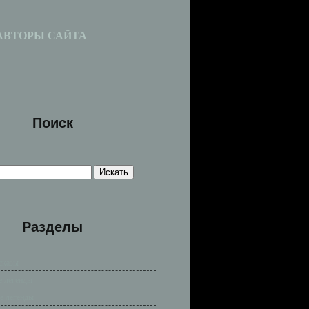
АВТОРЫ САЙТА
Поиск
Разделы
сказы
е легенды
е легенды