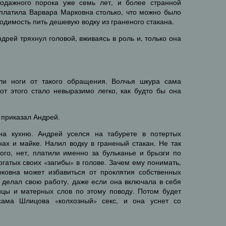
одажного порока уже семь лет, и более странной
 платила Варвара Марковна столько, что можно было
одимость пить дешевую водку из граненого стакана.
дрей тряхнул головой, вживаясь в роль и, только она
и ноги от такого обращения. Волчья шкура сама
от этого стало невыразимо легко, как будто бы она
 приказал Андрей.
а кухню. Андрей уселся на табурете в потертых
ах и майке. Налил водку в граненый стакан. Не так
ого, нет, платили именно за бульканье и брызги по
богатых своих «загибы» в голове. Зачем ему понимать,
рковна может избавиться от проклятия собственных
 делал свою работу, даже если она включала в себя
цы и матерных слов по этому поводу. Потом будет
сама Шлицова «колхозный» секс, и она уснет со