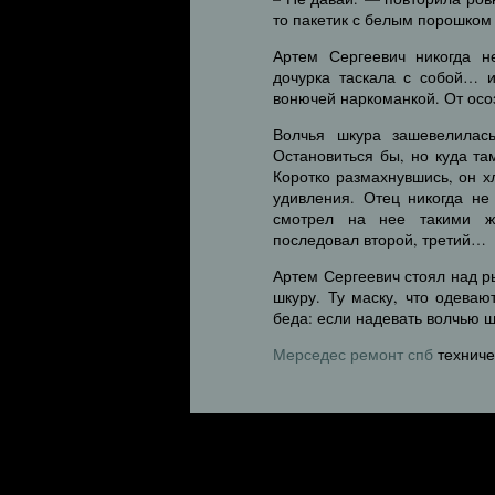
то пакетик с белым порошком 
Артем Сергеевич никогда н
дочурка таскала с собой… и
вонючей наркоманкой. От осоз
Волчья шкура зашевелилас
Остановиться бы, но куда та
Коротко размахнувшись, он хл
удивления. Отец никогда не
смотрел на нее такими ж
последовал второй, третий…
Артем Сергеевич стоял над 
шкуру. Ту маску, что одеваю
беда: если надевать волчью ш
Мерседес ремонт спб
техниче