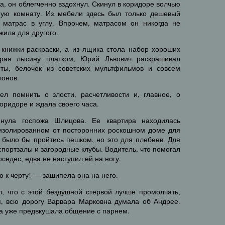
ка, он облегченно вздохнул. Скинул в коридоре волчью
ную комнату. Из мебели здесь был только дешевый
 матрас в углу. Впрочем, матрасом он никогда не
жила для другого.
 книжки-раскраски, а из ящика стола набор хороших
ирая лысину платком, Юрий Львович раскрашивал
еты, белочек из советских мультфильмов и совсем
конов.
л помнить о злости, расчетливости и, главное, о
коридоре и ждала своего часа.
нула госпожа Шлицова. Ее квартира находилась
в изолированном от посторонних роскошном доме для
 было бы пройтись пешком, но это для плебеев. Для
спортзалы и загородные клубы. Водитель, что помогал
седес, едва не наступил ей на ногу.
ю к черту! — зашипела она на него.
л, что с этой бездушной стервой лучше промолчать,
я, всю дорогу Варвара Марковна думала об Андрее.
а уже предвкушала общение с парнем.