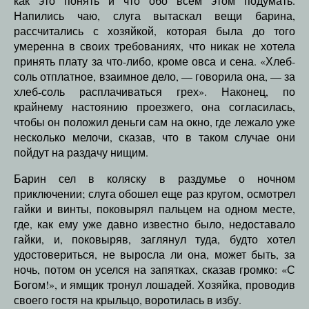
как это понять и что обо всем этом подумать.
Напились чаю, слуга вытаскал вещи барина,
рассчитались с хозяйкой, которая была до того
умеренна в своих требованиях, что никак не хотела
принять плату за что-либо, кроме овса и сена. «Хлеб-
соль отплатное, взаимное дело, — говорила она, — за
хлеб-соль расплачиваться грех». Наконец, по
крайнему настоянию проезжего, она согласилась,
чтобы он положил деньги сам на окно, где лежало уже
несколько мелочи, сказав, что в таком случае они
пойдут на раздачу нищим.
Барин сел в коляску в раздумье о ночном
приключении; слуга обошел еще раз кругом, осмотрел
гайки и винты, поковырял пальцем на одном месте,
где, как ему уже давно известно было, недоставало
гайки, и, поковыряв, заглянул туда, будто хотел
удостовериться, не выросла ли она, может быть, за
ночь, потом он уселся на запятках, сказав громко: «С
Богом!», и ямщик тронул лошадей. Хозяйка, проводив
своего гостя на крыльцо, воротилась в избу.