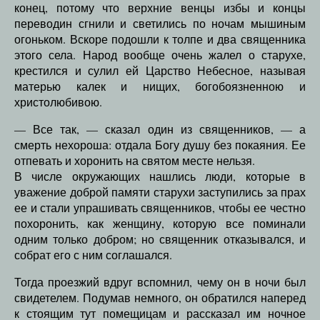
конец, потому что верхние венцы избы и концы
переводин сгнили и светились по ночам мышиным
огоньком. Вскоре подошли к толпе и два священника
этого села. Народ вообще очень жалел о старухе,
крестился и сулил ей Царство Небесное, называя
матерью калек и нищих, богобоязненною и
христолюбивою.
— Все так, — сказал один из священников, — а
смерть нехороша: отдала Богу душу без покаяния. Ее
отпевать и хоронить на святом месте нельзя.
В числе окружающих нашлись люди, которые в
уважение доброй памяти старухи заступились за прах
ее и стали упрашивать священников, чтобы ее честно
похоронить, как женщину, которую все поминали
одним только добром; но священник отказывался, и
собрат его с ним соглашался.
Тогда проезжий вдруг вспомнил, чему он в ночи был
свидетелем. Подумав немного, он обратился наперед
к стоящим тут помещицам и рассказал им ночное