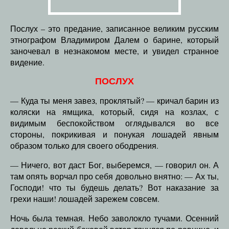
Послух – это предание, записанное великим русским
этнографом Владимиром Далем о барине, который
заночевал в незнакомом месте, и увидел странное
видение.
ПОСЛУХ
— Куда ты меня завез, проклятый? — кричал барин из
коляски на ямщика, который, сидя на козлах, с
видимым беспокойством оглядывался во все
стороны, покрикивая и понукая лошадей явным
образом только для своего ободрения.
— Ничего, вот даст Бог, выберемся, — говорил он. А
там опять ворчал про себя довольно внятно: — Ах ты,
Господи! что ты будешь делать? Вот наказание за
грехи наши! лошадей зарежем совсем.
Ночь была темная. Небо заволокло тучами. Осенний