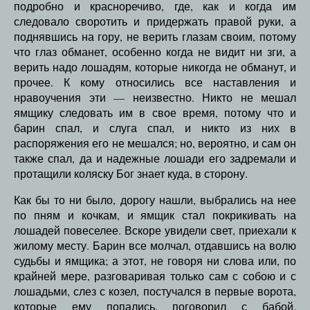
подробно и красноречиво, где, как и когда им
следовало своротить и придержать правой руки, а
поднявшись на гору, не верить глазам своим, потому
что глаз обманет, особенно когда не видит ни зги, а
верить надо лошадям, которые никогда не обманут, и
прочее. К кому относились все наставления и
нравоучения эти — неизвестно. Никто не мешал
ямщику следовать им в свое время, потому что и
барин спал, и слуга спал, и никто из них в
распоряжения его не мешался; но, вероятно, и сам он
также спал, да и надежные лошади его задремали и
протащили коляску Бог знает куда, в сторону.
Как бы то ни было, дорогу нашли, выбрались на нее
по пням и кочкам, и ямщик стал покрикивать на
лошадей повеселее. Вскоре увидели свет, приехали к
жилому месту. Барин все молчал, отдавшись на волю
судьбы и ямщика; а этот, не говоря ни слова или, по
крайней мере, разговаривая только сам с собою и с
лошадьми, слез с козел, постучался в первые ворота,
которые ему попались, поговорил с бабой,