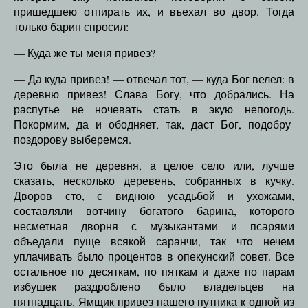
пришедшею отпирать их, и въехал во двор. Тогда
только барин спросил:
— Куда же ты меня привез?
— Да куда привез! — отвечал тот, — куда Бог велел: в
деревню привез! Слава Богу, что добрались. На
распутье не ночевать стать в экую непогодь.
Покормим, да и ободняет, так, даст Бог, подобру-
поздорову выберемся.
Это была не деревня, а целое село или, лучше
сказать, несколько деревень, собранных в кучку.
Дворов сто, с видною усадьбой и ухожами,
составляли вотчину богатого барина, которого
несметная дворня с музыкантами и псарями
объедали пуще всякой саранчи, так что нечем
уплачивать было процентов в опекунский совет. Все
остальное по десяткам, по пяткам и даже по парам
избушек раздроблено было владельцев на
пятнадцать. Ямщик привез нашего путника к одной из