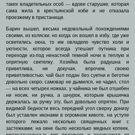
таких владетельных особ — вдове старушке, которая
сама жила в крестьянской избе и не отказала
проезжему в пристанище.
Барин вышел, весьма недовольный похождениями
своими, из коляски; но когда он вошел в избу, где уже
осветились окна, то им овладело чувство холи и
уютности, которое всегда утешает путника при
переходе из-под ненастной темной ночи в теплую и
опрятную светелку. Хозяйка была радушна и
приветлива, не докучая, впрочем, своею
приветливостью; чай был подан без суетни и беготни
довольно скоро; самовар не дымился, не чадил, стол
— на всех четырех ножках, у чайника не был отшибен
ни носик, ни ручка, а шнурок, которым крышечка
держалась за ручку эту, был довольно опрятен. При
видимой бедности весь передний угол сверху донизу
был уставлен иконами в огромном кивоте, на уступе
которого лежало несколько священных книг с
застежками; на окне было несколько медных копеек,
предназначенных для подаяния и оставшихся от