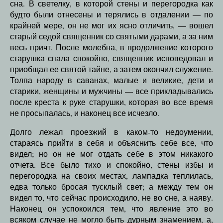
сна. В светелку, в которой стены и перегородка как
будто были отнесены и терялись в отдалении — по
крайней мере, он не мог их ясно отличить, — вошел
старый седой священник со святыми дарами, а за ним
весь причт. После молебна, в продолжение которого
старушка спала спокойно, священник исповедовал и
приобщал ее святой тайне, а затем окончил служение.
Толпа народу в саванах, малые и великие, дети и
старики, женщины и мужчины — все прикладывались
после креста к руке старушки, которая во все время
не просыпалась, и наконец все исчезло.
Долго лежал проезжий в каком-то недоумении,
стараясь прийти в себя и объяснить себе все, что
видел; но он не мог отдать себе в этом никакого
отчета. Все было тихо и спокойно, стены избы и
перегородка на своих местах, лампадка теплилась,
едва только бросая тусклый свет; а между тем он
видел то, что сейчас происходило, не во сне, а наяву.
Наконец он успокоился тем, что явление это во
всяком случае не могло быть дурным знамением, а,