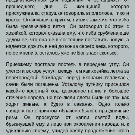
прошедшего дня. С женщиной, которая
прислуживала, старушка говорила вполголоса, тихо и
кротко. Оглянувшись кругом, путник заметил, что изба
была чрезвычайно ветха. Он заговорил об этом с
хозяйкой, которая сказала ему, что изба срублена еще
дедом ее, что она не в состоянии поставить новую, а
надеется дожить в ней до конца своего века, которого,
по ее мнению, осталось уже не Бог знает сколько.
Приезжему постлали постель в переднем углу. Он
улегся и вскоре уснул, между тем как хозяйка легла за
перегородкой. Лампадка перед иконами теплилась,
свечи были погашены. Усталому путнику приснился
какой-то крестный ход, церковное пение и большое
стечение народа, но все люди одеты были не так, как
ходят живые, а будто в саванах. Одно только
священство с причтом облачено было в праздничные
ризы. Он проснулся от капли святой воды,
брызнувшей ему в лицо при окроплении народа, и, к
удивлению своему, увидел наяву продолжение этого