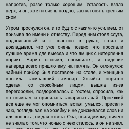
напротив, разве только хорошим. Усталость взяла
верх, и он, хотя и очень поздно, заснул опять крепким
сном.
Утром проснулся он, и то будто с каким-то усилием, от
призыва по имени и отчеству. Перед ним стоял слуга,
подпоясанный и с шапкою в руках, стоял и
докладывал, что уже очень поздно, что проспали
лучшее время для выезда и что ямщик с нетерпения
ворчит. Барин вскочил, опомнился, и видение
наперед всего пришло ему на память. Он оглянулся:
чайный прибор был поставлен на столе, и женщина
вносила закипавший самовар. Хозяйка, опрятно
одетая, со спокойным лицом, вышла из-за
перегородки, поздоровалась с гостем, спросила, как
он почивал, и принялась заваривать чай. Проезжий
все еще не мог опомниться, встал, умылся, присел к
чаю, поглядывал на хозяйку и не доискивался слов ни
для вопроса, ни для ответа. Она, по-видимому, ничего
не знала о том, что ночью с нею сталось, а он не знал,