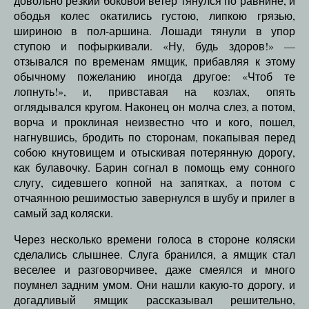
довольно резкий боковой ветер тянулся по равнине, и
ободья колес окатились густою, липкою грязью,
шириною в пол-аршина. Лошади тянули в упор
ступою и пофыркивали. «Ну, будь здоров!» —
отзывался по временам ямщик, прибавляя к этому
обычному пожеланию иногда другое: «Чтоб те
лопнуть!», и, привставая на козлах, опять
оглядывался кругом. Наконец он молча слез, а потом,
ворча и проклиная неизвестно что и кого, пошел,
нагнувшись, бродить по сторонам, покапывая перед
собою кнутовищем и отыскивая потерянную дорогу,
как булавочку. Барин согнал в помощь ему сонного
слугу, сидевшего копной на запятках, а потом с
отчаянною решимостью завернулся в шубу и прилег в
самый зад коляски.
Через несколько времени голоса в стороне коляски
сделались слышнее. Слуга бранился, а ямщик стал
веселее и разговорчивее, даже смеялся и много
поумнел задним умом. Они нашли какую-то дорогу, и
догадливый ямщик рассказывал решительно,