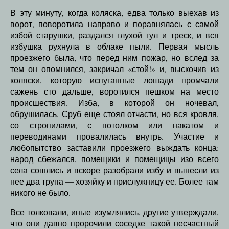
В эту минуту, когда коляска, едва только выехав из
ворот, поворотила направо и поравнялась с самой
избой старушки, раздался глухой гул и треск, и вся
избушка рухнула в облаке пыли. Первая мысль
проезжего была, что перед ним пожар, но вслед за
тем он опомнился, закричал «стой!» и, выскочив из
коляски, которую испуганные лошади промчали
сажень сто дальше, воротился пешком на место
происшествия. Изба, в которой он ночевал,
обрушилась. Сруб еще стоял отчасти, но вся кровля,
со стропилами, с потолком или накатом и
переводинами провалилась внутрь. Участие и
любопытство заставили проезжего выждать конца:
народ сбежался, помещики и помещицы изо всего
села сошлись и вскоре разобрали избу и вынесли из
нее два трупа — хозяйку и прислужницу ее. Более там
никого не было.
Все толковали, иные изумлялись, другие утверждали,
что они давно пророчили соседке такой несчастный