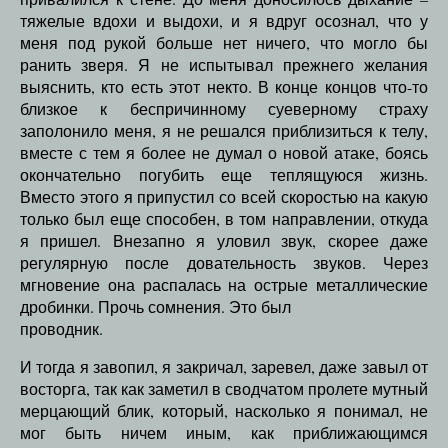
тяжелые вдохи и выдохи, и я вдруг осознал, что у
меня под рукой больше нет ничего, что могло бы
ранить зверя. Я не испытывал прежнего желания
выяснить, кто есть этот некто. В конце концов что-то
близкое к беспричинному суеверному страху
заполонило меня, я не решался приблизиться к телу,
вместе с тем я более не думал о новой атаке, боясь
окончательно погубить еще теплящуюся жизнь.
Вместо этого я припустил со всей скоростью на какую
только был еще способен, в том направлении, откуда
я пришел. Внезапно я уловил звук, скорее даже
регулярную после довательность звуков. Через
мгновение она распалась на острые металлические
дробинки. Прочь сомнения. Это был
проводник.
И тогда я завопил, я закричал, заревел, даже завыл от
восторга, так как заметил в сводчатом пролете мутный
мерцающий блик, который, насколько я понимал, не
мог быть ничем иным, как приближающимся