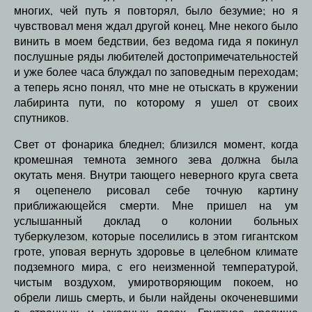
многих, чей путь я повторял, было безумие; но я
чувствовал меня ждал другой конец. Мне некого было
винить в моем бедствии, без ведома гида я покинул
послушные ряды любителей достопримечательностей
и уже более часа блуждал по заповедным переходам;
а теперь ясно понял, что мне не отыскать в кружении
лабиринта пути, по которому я ушел от своих
спутников.
Свет от фонарика бледнел; близился момент, когда
кромешная темнота земного зева должна была
окутать меня. Внутри тающего неверного круга света
я оцепенело рисовал себе точную картину
приближающейся смерти. Мне пришел на ум
услышанный доклад о колонии больных
туберкулезом, которые поселились в этом гигантском
гроте, уповая вернуть здоровье в целебном климате
подземного мира, с его неизменной температурой,
чистым воздухом, умиротворяющим покоем, но
обрели лишь смерть, и были найдены окоченевшими