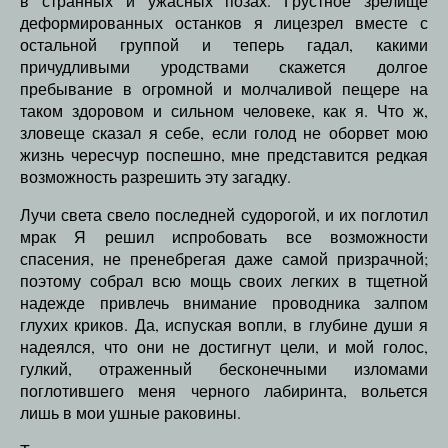
в странных и ужасных позах. Грустное зрелище
деформированных останков я лицезрел вместе с
остальной группой и теперь гадал, какими
причудливыми уродствами скажется долгое
пребывание в огромной и молчаливой пещере на
таком здоровом и сильном человеке, как я. Что ж,
зловеще сказал я себе, если голод не оборвет мою
жизнь чересчур поспешно, мне представится редкая
возможность разрешить эту загадку.
Лучи света свело последней судорогой, и их поглотил
мрак Я решил испробовать все возможности
спасения, не пренебрегая даже самой призрачной;
поэтому собрал всю мощь своих легких в тщетной
надежде привлечь внимание проводника залпом
глухих криков. Да, испуская вопли, в глубине души я
надеялся, что они не достигнут цели, и мой голос,
гулкий, отраженный бесконечными изломами
поглотившего меня черного лабиринта, вольется
лишь в мои ушные раковины.