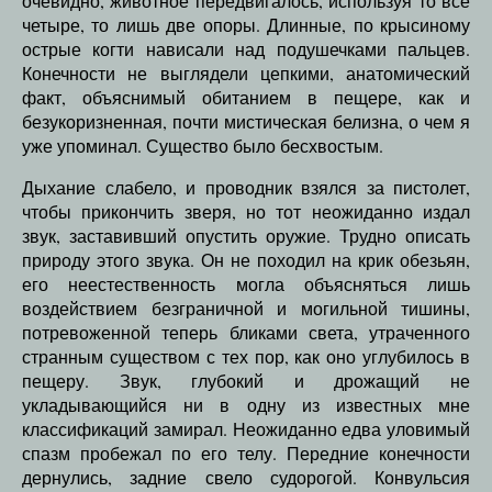
очевидно, животное передвигалось, используя то все
четыре, то лишь две опоры. Длинные, по крысиному
острые когти нависали над подушечками пальцев.
Конечности не выглядели цепкими, анатомический
факт, объяснимый обитанием в пещере, как и
безукоризненная, почти мистическая белизна, о чем я
уже упоминал. Существо было бесхвостым.
Дыхание слабело, и проводник взялся за пистолет,
чтобы прикончить зверя, но тот неожиданно издал
звук, заставивший опустить оружие. Трудно описать
природу этого звука. Он не походил на крик обезьян,
его неестественность могла объясняться лишь
воздействием безграничной и могильной тишины,
потревоженной теперь бликами света, утраченного
странным существом с тех пор, как оно углубилось в
пещеру. Звук, глубокий и дрожащий не
укладывающийся ни в одну из известных мне
классификаций замирал. Неожиданно едва уловимый
спазм пробежал по его телу. Передние конечности
дернулись, задние свело судорогой. Конвульсия