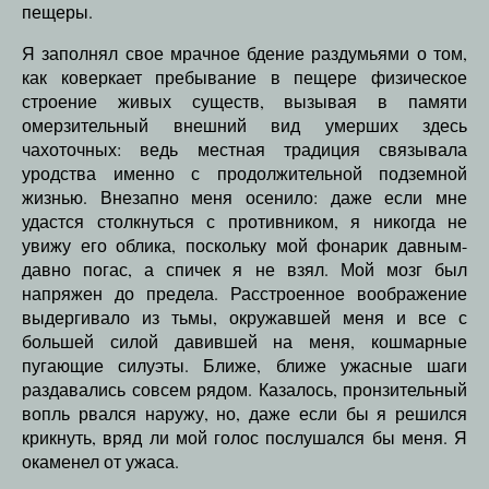
пещеры.
Я заполнял свое мрачное бдение раздумьями о том,
как коверкает пребывание в пещере физическое
строение живых существ, вызывая в памяти
омерзительный внешний вид умерших здесь
чахоточных: ведь местная традиция связывала
уродства именно с продолжительной подземной
жизнью. Внезапно меня осенило: даже если мне
удастся столкнуться с противником, я никогда не
увижу его облика, поскольку мой фонарик давным-
давно погас, а спичек я не взял. Мой мозг был
напряжен до предела. Расстроенное воображение
выдергивало из тьмы, окружавшей меня и все с
большей силой давившей на меня, кошмарные
пугающие силуэты. Ближе, ближе ужасные шаги
раздавались совсем рядом. Казалось, пронзительный
вопль рвался наружу, но, даже если бы я решился
крикнуть, вряд ли мой голос послушался бы меня. Я
окаменел от ужаса.