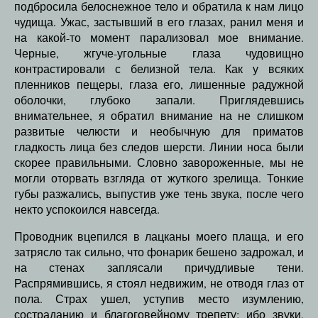
подбросила белоснежное тело и обратила к нам лицо
чудища. Ужас, застывший в его глазах, ранил меня и
на какой-то момент парализовал мое внимание.
Черные, жгуче-угольные глаза чудовищно
контрастировали с белизной тела. Как у всяких
пленников пещеры, глаза его, лишенные радужной
оболочки, глубоко запали. Приглядевшись
внимательнее, я обратил внимание на не слишком
развитые челюсти и необычную для приматов
гладкость лица без следов шерсти. Линии носа были
скорее правильными. Словно завороженные, мы не
могли оторвать взгляда от жуткого зрелища. Тонкие
губы разжались, выпустив уже тень звука, после чего
некто успокоился навсегда.
Проводник вцепился в лацканы моего плаща, и его
затрясло так сильно, что фонарик бешено задрожал, и
на стенах заплясали причудливые тени.
Распрямившись, я стоял недвижим, не отводя глаз от
пола. Страх ушел, уступив место изумлению,
состраданию и благоговейному трепету; ибо звуки,