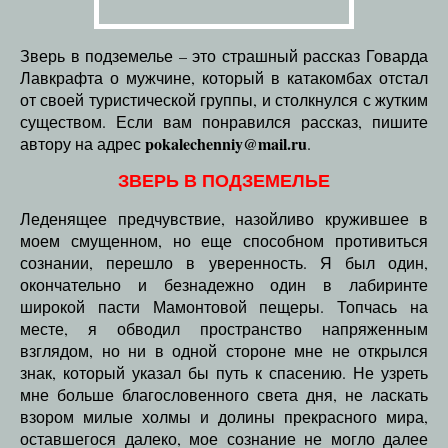
Зверь в подземелье – это страшный рассказ Говарда
Лавкрафта о мужчине, который в катакомбах отстал
от своей туристической группы, и столкнулся с жутким
существом. Если вам понравился рассказ, пишите
pokalechenniy@mail.ru
автору на адрес
.
ЗВЕРЬ В ПОДЗЕМЕЛЬЕ
Леденящее предчувствие, назойливо кружившее в
моем смущенном, но еще способном противиться
сознании, перешло в уверенность. Я был один,
окончательно и безнадежно один в лабиринте
широкой пасти Мамонтовой пещеры. Топчась на
месте, я обводил пространство напряженным
взглядом, но ни в одной стороне мне не открылся
знак, который указал бы путь к спасению. Не узреть
мне больше благословенного света дня, не ласкать
взором милые холмы и долины прекрасного мира,
оставшегося далеко, мое сознание не могло далее