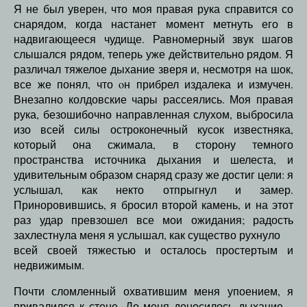
Я не был уверен, что моя правая рука справится со
снарядом, когда настанет момент метнуть его в
надвигающееся чудище. Равномерный звук шагов
слышался рядом, теперь уже действительно рядом. Я
различал тяжелое дыхание зверя и, несмотря на шок,
все же понял, что oн прибрел издалека и измучен.
Внезапно колдовские чары рассеялись. Моя правая
рука, безошибочно направленная слухом, выбросила
изо всей силы остроконечный кусок известняка,
который она сжимала, в сторону темного
пространства источника дыхания и шелеста, и
удивительным образом снаряд сразу же достиг цели: я
услышал, как некто отпрыгнул и замер.
Приноровившись, я бросил второй камень, и на этот
раз удар превзошел все мои ожидания; радость
захлестнула меня я услышал, как существо рухнуло
всей своей тяжестью и осталось простертым и
недвижимым.
Почти сломленный охватившим меня упоением, я
привалился к стене. До меня доносилось дыхание –