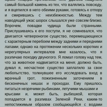
самый большой камень из тех, что валялись повсюду,
и я вцепился в него обеими руками, готовясь к отпору
и смирившись с неизбежностью. Между тем
наводящий ужас шорох слышался уже совсем близко.
Впрочем, повадки чудища были странными.
Прислушиваясь к его поступи, я не сомневался, что
двигается четвероногое существо, перемещающееся
с характерным перебоем между задними и передними
лапами; однако на протяжении нескольких коротких и
нерегулярных интервалов мне казалось, что я
различаю походку двуногого. Я ломал голову над тем,
что за животное надвигается на меня; должно быть,
думал я, несчастное существо заплатило за свое
любопытство, толкнувшее его исследовать вход в
мрачный грот, пожизненным заточением в
бесконечных нишах и проходах. Ему пришлось
питаться незрячими рыбинами, летучими мышами и
крысами и, может быть, рыбешкой, которая
попадается в разливах Зеленой Реки, каким-то
непостижимым образом сообщающейся с водами