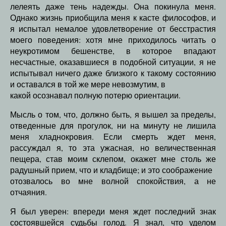
лелеять даже тень надежды. Она покинула меня.
Однако жизнь приобщила меня к касте философов, и
я испытал немалое удовлетворение от бесстрастия
моего поведения: хотя мне приходилось читать о
неукротимом бешенстве, в которое впадают
несчастные, оказавшиеся в подобной ситуации, я не
испытывал ничего даже близкого к такому состоянию
и оставался в той же мере невозмутим, в
какой осознавал полную потерю ориентации.
Мысль о том, что, должно быть, я вышел за пределы,
отведенные для прогулок, ни на минуту не лишила
меня хладнокровия. Если смерть ждет меня,
рассуждал я, то эта ужасная, но величественная
пещера, став моим склепом, окажет мне столь же
радушный прием, что и кладбище; и это соображение
отозвалось во мне волной спокойствия, а не
отчаяния.
Я был уверен: впереди меня ждет последний знак
состоявшейся судьбы голод. Я знал, что уделом