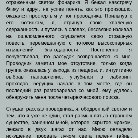
отраженным светом фонарика. Я бежал навстречу
блику и вдруг, не успев понять, как это произошло,
оказался простертым у ног проводника. Прильнув к
его ботинкам, я, отринув свою хваленую
сдержанность и путаясь в словах, бессвязно изливал
на ошеломленного слушателя свою страшную
повесть, перемешанную с потоком высокопарных
изъявлений благодарности. Постепенно я
почувствовал, что рассудок возвращается ко мне.
Проводник заметил мое отсутствие, только когда
группа оказалась у выхода из пещеры, и, интуитивно
выбрав направление, углубился в лабиринт
проходов, берущих начало в том месте, где он
последний раз разговаривал со мной; ему удалось
обнаружить меня после четырехчасового поиска.
Слушая рассказ проводника, я, ободренный светом и
тем, что я уже не один, стал размышлять о странном
существе, раненном мной, которое, скрытое мраком,
лежало в двух шагах от нас. Мною овладело
искушение прорвать лучом света пелену тайны,