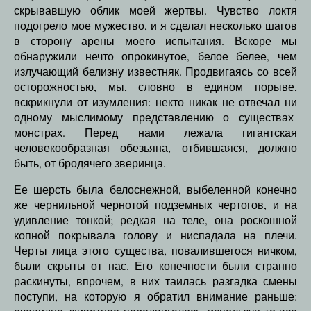
скрывавшую облик моей жертвы. Чувство локтя
подогрело мое мужество, и я сделал несколько шагов
в сторону арены моего испытания. Вскоре мы
обнаружили нечто опрокинутое, белое белее, чем
излучающий белизну известняк. Продвигаясь со всей
осторожностью, мы, словно в едином порыве,
вскрикнули от изумления: некто никак не отвечал ни
одному мыслимому представлению о существах-
монстрах. Перед нами лежала гигантская
человекообразная обезьяна, отбившаяся, должно
быть, от бродячего зверинца.
Ее шерсть была белоснежной, выбеленной конечно
же чернильной чернотой подземных чертогов, и на
удивление тонкой; редкая на теле, она роскошной
копной покрывала голову и ниспадала на плечи.
Черты лица этого существа, повалившегося ничком,
были скрыты от нас. Его конечности были странно
раскинуты, впрочем, в них таилась разгадка смены
поступи, на которую я обратил внимание раньше: