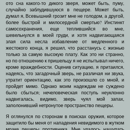
ото сна какого-то дикого зверя, может быть, пуму,
случайно заблудившуюся в пещере. Может быть,
думал я, Всевышний грозит мне не голодом, а другой,
более быстрой и милосердной смертью? Инстинкт
самосохранения, еще теплившийся во мне,
шевельнулся в моей груди, и хотя надвигающаяся
злая сила несла избавление от медленного и
жестокого конца, я решил, что расстанусь с жизнью
только за самую высокую плату. Как это ни странно,
но по отношению к пришельцу я не испытывал ничего,
кроме враждебности. Оценив ситуацию, я притаился,
надеясь, что загадочный зверь, не различая ни звука,
утратит ориентацию, как это произошло со мной, и
пройдет мимо. Однако моим надеждам не суждено
было сбыться; нечеловеческая поступь неуклонно
надвигалась, видимо, зверь чуял мой запах,
заполонивший нетронутое пространство пещеры.
Я оглянулся по сторонам в поисках оружия, которое
защитило бы меня от нападения невидимого в жутком
мраке пещеры противника. Мне удалось нащупать