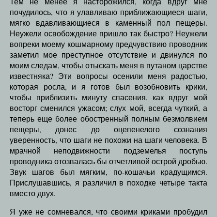
Тем не менее я насторожился, когда вдруг мне
почудилось, что я улавливаю приближающиеся шаги,
мягко вдавливающиеся в каменный пол пещеры.
Неужели освобождение пришло так быстро? Неужели
вопреки моему кошмарному предчувствию проводник
заметил мое преступное отсутствие и двинулся по
моим следам, чтобы отыскать меня в путаном царстве
известняка? Эти вопросы осенили меня радостью,
которая росла, и я готов был возобновить крики,
чтобы приблизить минуту спасения, как вдруг мой
восторг сменился ужасом; слух мой, всегда чуткий, а
теперь еще более обостренный полным безмолвием
пещеры, донес до оцепенелого сознания
уверенность, что шаги не похожи на шаги человека. В
мрачной неподвижности подземелья поступь
проводника отозвалась бы отчетливой острой дробью.
Звук шагов был мягким, по-кошачьи крадущимся.
Прислушавшись, я различил в походке четыре такта
вместо двух.
Я уже не сомневался, что своими криками пробудил