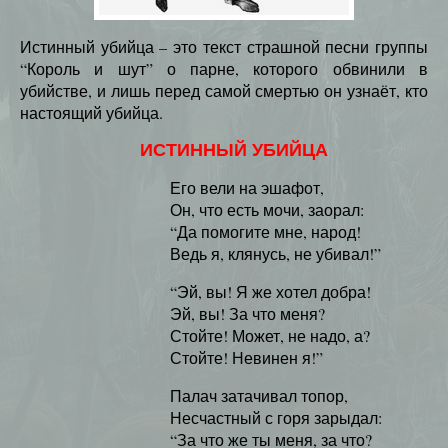
Истинный убийца – это текст страшной песни группы
“Король и шут” о парне, которого обвинили в
убийстве, и лишь перед самой смертью он узнаёт, кто
настоящий убийца.
ИСТИННЫЙ УБИЙЦА
Его вели на эшафот,
Он, что есть мочи, заорал:
“Да помогите мне, народ!
Ведь я, клянусь, не убивал!”
“Эй, вы! Я же хотел добра!
Эй, вы! За что меня?
Стойте! Может, не надо, а?
Стойте! Невинен я!”
Палач затачивал топор,
Несчастный с горя зарыдал:
“За что же ты меня, за что?