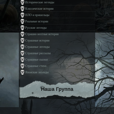
Исторические легенды
Классические истории
НЛО и пришельцы
Реальные истории
Русские легенды
Страшно весёлые истории
Страшные истории
Страшные легенды
Страшные рассказы
Страшные сказки
Страшные стихи
Японские легенды
Наша Группа