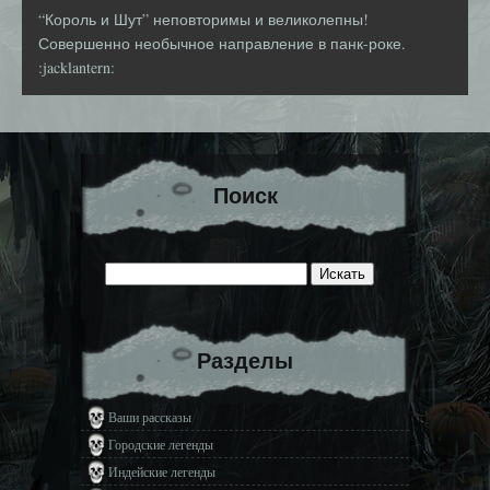
“Король и Шут” неповторимы и великолепны!
Совершенно необычное направление в панк-роке.
:jacklantern:
Поиск
Разделы
Ваши рассказы
Городские легенды
Индейские легенды