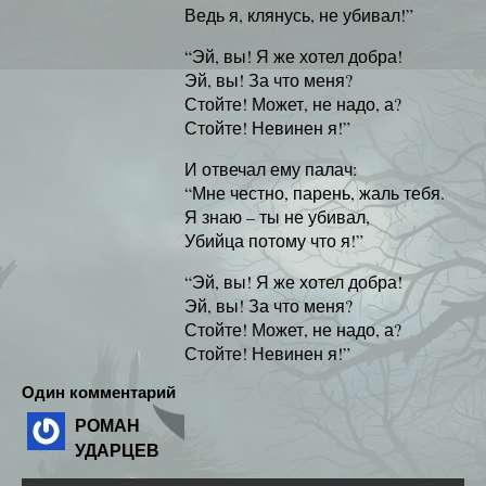
Ведь я, клянусь, не убивал!”
“Эй, вы! Я же хотел добра!
Эй, вы! За что меня?
Стойте! Может, не надо, а?
Стойте! Невинен я!”
И отвечал ему палач:
“Мне честно, парень, жаль тебя.
Я знаю – ты не убивал,
Убийца потому что я!”
“Эй, вы! Я же хотел добра!
Эй, вы! За что меня?
Стойте! Может, не надо, а?
Стойте! Невинен я!”
Один комментарий
РОМАН
УДАРЦЕВ