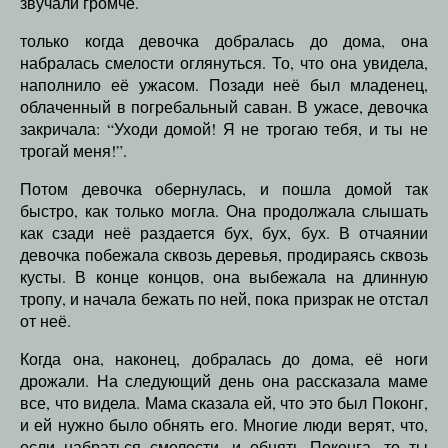
звучали громче.
только когда девочка добралась до дома, она
набралась смелости оглянуться. То, что она увидела,
наполнило её ужасом. Позади неё был младенец,
облаченный в погребальный саван. В ужасе, девочка
закричала: “Уходи домой! Я не трогаю тебя, и ты не
трогай меня!”.
Потом девочка обернулась, и пошла домой так
быстро, как только могла. Она продолжала слышать
как сзади неё раздается бух, бух, бух. В отчаянии
девочка побежала сквозь деревья, продираясь сквозь
кусты. В конце концов, она выбежала на длинную
тропу, и начала бежать по ней, пока призрак не отстал
от неё.
Когда она, наконец, добралась до дома, её ноги
дрожали. На следующий день она рассказала маме
все, что видела. Мама сказала ей, что это был Поконг,
и ей нужно было обнять его. Многие люди верят, что,
если набраться смелости, и обнять Поконга, то ты