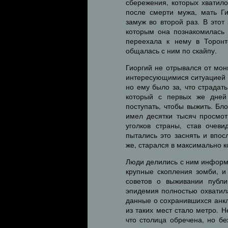
сбережения, которых хватило
после смерти мужа, мать Г
замуж во второй раз. В этот
которым она познакомилась 
переехала к нему в Торонт
общалась с ним по скайпу.
Гиоргий не отрывался от мон
интересующимися ситуацией в
но ему было за, что страдат
который с первых же дней
поступать, чтобы выжить. Бл
имел десятки тысяч просмот
уголков страны, став очев
пытались это заснять и впо
же, старался в максимально к
Люди делились с ним информа
крупные скопления зомби, и
советов о выживании публи
эпидемия полностью охватила
данные о сохранившихся анкл
из таких мест стало метро. 
что столица обречена, но бе