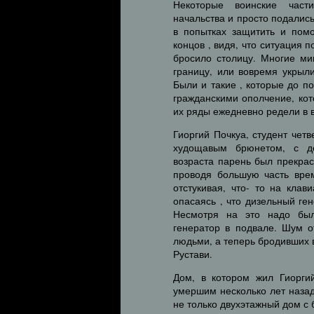
Некоторые воинские част
начальства и просто подалис
в попытках защитить и пом
концов , видя, что ситуация 
бросило столицу. Многие ми
границу, или вовремя укрыл
Были и такие , которые до п
гражданскими ополчение, кот
их ряды ежедневно редели в в
Гиоргий Почкуа, студент чет
худощавым брюнетом, с де
возраста парень был прекрас
проводя большую часть вре
отстукивая, что- то на клав
опасаясь , что дизельный ге
Несмотря на это надо был
генератор в подвале. Шум о
людьми, а теперь бродивших в
Рустави.
Дом, в котором жил Гиорги
умершим несколько лет назад
не только двухэтажный дом с