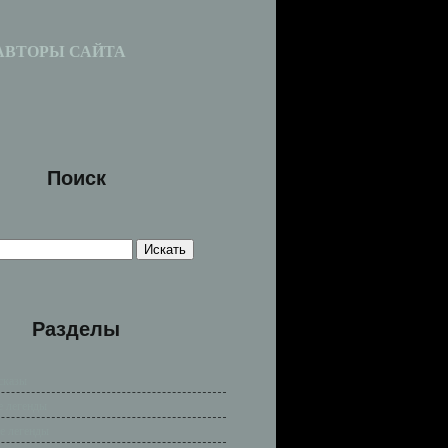
АВТОРЫ САЙТА
Поиск
Разделы
сказы
е легенды
е легенды