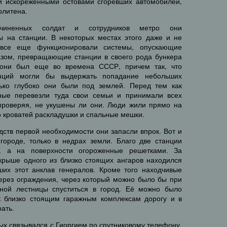
и искореженными остовами сгоревших автомобилей,
олитена.
иненных солдат и сотрудников метро они
ы на станции. В некоторых местах этого даже и не
 все еще функционировали системы, опускающие
азом, превращающие станции в своего рода бункера
 они был еще во времена СССР, причем так, что
анций могли бы выдержать попадание небольших
лько глубоко они были под землей. Перед тем как
нные перевезли туда свои семьи и принимали всех
проверяя, не укушены ли они. Люди жили прямо на
о кроватей раскладушки и спальные мешки.
едств первой необходимости они запасли впрок. Вот и
городе, только в недрах земли. Благо две станции
, а на поверхности огороженные решетками. За
рыше одного из близко стоящих ангаров находился
вших этот анклав генералов. Кроме того находчивые
ерез ограждения, через который можно было бы при
ой лестницы спуститься в город. Её можно было
к близко стоящим гаражным комплексам дорогу и в
ать.
ных связывался с Гиоргием по спутниковому телефону,