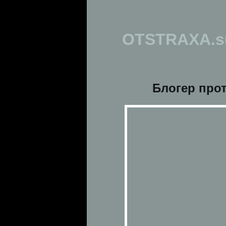
OTSTRAXA.s
Блогер про