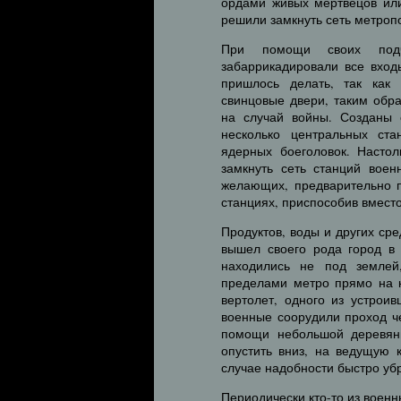
ордами живых мертвецов ил
решили замкнуть сеть метроп
При помощи своих подч
забаррикадировали все вход
пришлось делать, так как
свинцовые двери, таким обр
на случай войны. Созданы
несколько центральных ст
ядерных боеголовок. Насто
замкнуть сеть станций вое
желающих, предварительно 
станциях, приспособив вмест
Продуктов, воды и других ср
вышел своего рода город в 
находились не под землей
пределами метро прямо на к
вертолет, одного из устрои
военные соорудили проход ч
помощи небольшой деревянн
опустить вниз, на ведущую 
случае надобности быстро убр
Периодически кто-то из воен