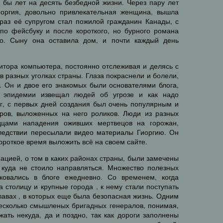
 бы лет на десять безбедной жизни. Через пару лет
иоргия, довольно привлекательная женщина, вышла
 раз её супругом стал пожилой гражданин Канады, с
по фейсбуку и после короткого, но бурного романа
о. Сыну она оставила дом, и почти каждый день
итора компьютера, постоянно отслеживая и делясь с
 разных уголках страны. Глаза покраснели и болели,
ь. Он и двое его знакомых были основателями блога,
 эпидемии извещал людей об угрозе и как надо
ог, с первых дней создания был очень популярным и
ров, выложенных на него роликов. Люди из разных
идцами нападения оживших мертвецов на горожан,
следствии пересылали видео материалы Гиоргию. Он
ороткое время выложить всё на своем сайте.
цией, о том в каких районах страны, были замечены
 куда не стоило направляться. Множество полезных
ковались в блоге ежедневно. Со временем, когда
 столицу и крупные города , к нему стали поступать
авах , в которых еще была безопасная жизнь. Одним
Несколько смышленых бригадных генералов, понимая,
жать некуда, да и поздно, так как дороги заполнены