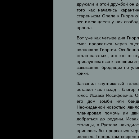
дружили и этой дружбой он д
того как начались карант
стареньком Опеле к Гиоргию 
все имеющееся у них свободн
пропал.
Вот уже как четыре дня Гиорг
смог прорваться через оце
волновало Гиоргия. Особенно
стало казаться, что кто-то с
прислушиваться к внешним зву
завывания, бродящих по ули
крики.
Зазвонил спутниковый теле
оставил час назад , блогер
голос Исаака Иосифовича. Он
его дом зомби или банды
Неожиданной новостью явилос
планировал помочь им дви
добраться до родины. Исаак
столицы, а Рустави находилс
пришлось бы прорваться чер
человек. Теперь там свирепс