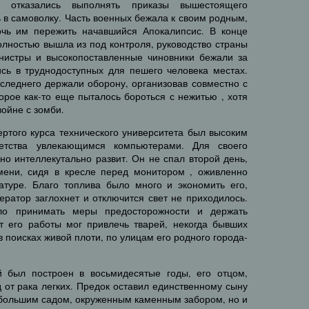
и отказались выполнять приказы вышестоящего
ь в самоволку. Часть военных бежала к своим родным,
очь им пережить начавшийся Апокалипсис. В конце
полностью вышла из под контроля, руководство страны
нистры и высокопоставленные чиновники бежали за
ись в труднодоступных для пешего человека местах.
оследнего держали оборону, организовав совместно с
орое как-то еще пыталось бороться с нежитью , хотя
ойне с зомби.
вертого курса технического университета был высоким
тства увлекающимся компьютерами. Для своего
но интеллекутально развит. Он не спал второй день,
мени, сидя в кресле перед монитором , оживленно
иатуре. Благо топлива было много и экономить его,
нератор заглохнет и отключится свет не приходилось.
о принимать меры предосторожности и держать
т его работы мог привлечь тварей, некогда бывших
 поисках живой плоти, по улицам его родного города-
й был построен в восьмидесятые годы, его отцом,
 от рака легких. Предок оставил единственному сыну
 большим садом, окруженным каменным забором, но и