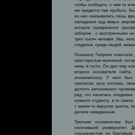
чтобы сообщить, о чем то или
им придется там пробыть. Бы
из них оказывались лишь в
нападения орд живых мертве
которое превратился центр
забором , с заостренными на
трех тысяч человек. Увы, не
стадиона, среди людей, живш
Поначалу Гиоргию помогали 
престарелым мужчиной, котор
нему в гости. Он дал ему кл
второго основателя сайта,
апокалипсису. У него был
припасов, куча топлива, лек
долгого автономного прожив
рад, что началась эпидемия.
нужного студенту, в то самое
с каким-то вирусом гриппа, 
доселе невиданным.
Третьим основателем был 
окончивший университет. 
специалистом по бортовым 