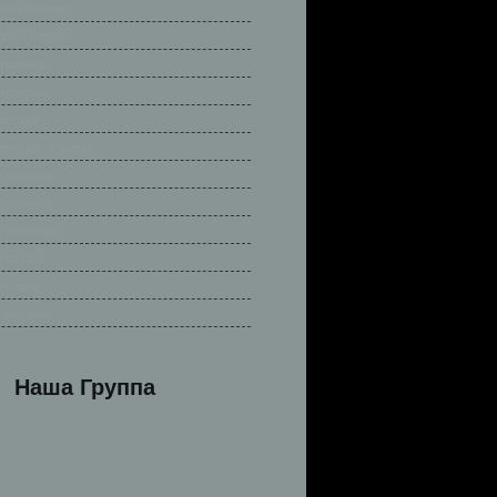
ские легенды
ские истории
ришельцы
 истории
легенды
весёлые истории
 истории
 легенды
 рассказы
 сказки
 стихи
 легенды
Наша Группа