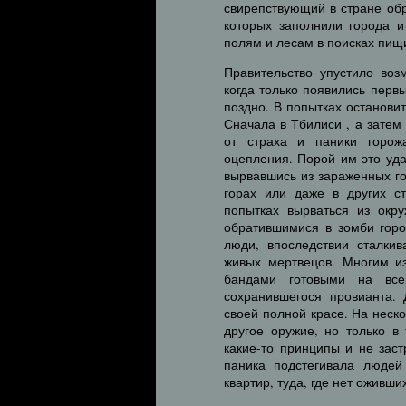
свирепствующий в стране об
которых заполнили города и
полям и лесам в поисках пищи
Правительство упустило воз
когда только появились перв
поздно. В попытках останови
Сначала в Тбилиси , а затем
от страха и паники горож
оцепления. Порой им это уда
вырвавшись из зараженных го
горах или даже в других с
попытках вырваться из окр
обратившимися в зомби гор
люди, впоследствии сталки
живых мертвецов. Многим из
бандами готовыми на все,
сохранившегося провианта. 
своей полной красе. На неск
другое оружие, но только в
какие-то принципы и не заст
паника подстегивала людей
квартир, туда, где нет оживш