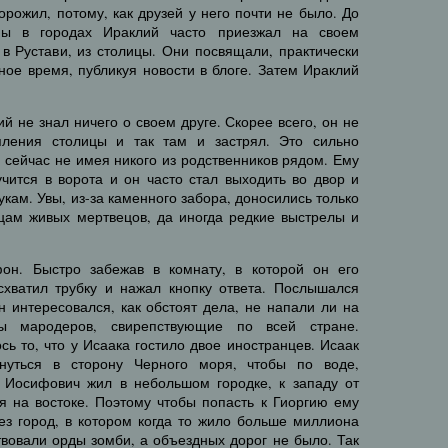
орожил, потому, как друзей у него почти не было. До
ины в городах Ираклий часто приезжал на своем
в Рустави, из столицы. Они посвящали, практически
ое время, публикуя новости в блоге. Затем Ираклий
ий не знал ничего о своем друге. Скорее всего, он не
пления столицы и так там и застрял. Это сильно
 сейчас не имея никого из родственников рядом. Ему
тучится в ворота и он часто стал выходить во двор и
кам. Увы, из-за каменного забора, доносились только
цам живых мертвецов, да иногда редкие выстрелы и
фон. Быстро забежав в комнату, в которой он его
 схватил трубку и нажал кнопку ответа. Послышался
 интересовался, как обстоят дела, не напали ли на
 мародеров, свирепствующие по всей стране.
ь то, что у Исаака гостило двое иностранцев. Исаак
нуться в сторону Черного моря, чтобы по воде,
 Иосифович жил в небольшом городке, к западу от
я на востоке. Поэтому чтобы попасть к Гиоргию ему
ез город, в котором когда то жило больше миллиона
твовали орды зомби, а объездных дорог не было. Так