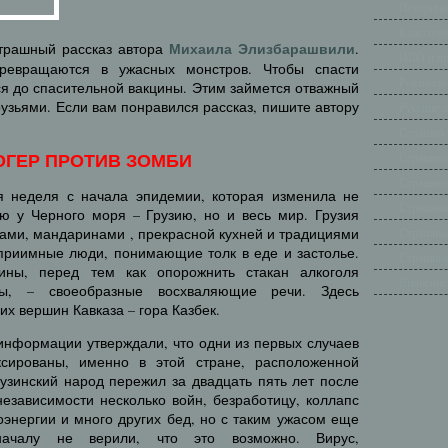
Историче
Классиче
Михаила Элизбарашвили
страшный рассказ автора
.
НЛО и п
превращаются в ужасных монстров. Чтобы спасти
Реальные
ся до спасительной вакцины. Этим займется отважный
рузьями. Если вам понравился рассказ, пишите автору
Русские 
Страшно 
Страшные
ОГЕР ПРОТИВ ЗОМБИ
Страшные
я неделя с начала эпидемии, которая изменила не
Страшные
ую у Черного моря – Грузию, но и весь мир. Грузия
ами, мандаринами , прекрасной кухней и традициями
Страшные
еприимные люди, понимающие толк в еде и застолье.
Страшные
ины, перед тем как опорожнить стакан алкоголя
Японские
ты, – своеобразные восхваляющие речи. Здесь
х вершин Кавказа – гора Казбек.
информации утверждали, что одни из первых случаев
сированы, именно в этой стране, расположенной
узинский народ пережил за двадцать пять лет после
езависимости несколько войн, безработицу, коллапс
роэнергии и много других бед, но с таким ужасом еще
началу не верили, что это возможно. Вирус,