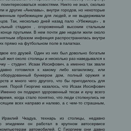
 поинтересоваться новостями. Никто не знал, сколько
ли и другие «Анклавы», внутри городов, но некоторые
ременным прибежищем для людей, и не выдерживали
цов. Так, несколько дней назад пало «Убежище» , в
альный стадион , огороженный высоким стальным
 конце прутьями. В нем почти две недели жили около
понятным образом инфекция распространилась внутри
их прямо на футбольном поле в палатках.
двое его друзей. Один из них был довольно богатым
ый жил около столицы и несколько раз наведывался к
ичку – студент. Исаак Иосифович, а именно так звали
 давно готовился к какому либо катаклизму, или
 оборудованный бункером дом, полный оружия и
арств и много чего другого, что бы пригодилось для
ания. Порой Гиоргию казалось, что Исаак Иосифович
 Именно он подарил здоровенный тесак и кучу всего
 время, когда стало понятно, что люди столкнулись не
косящим всех направо и налево, а с чем-то страшным,
Ираклий Чкадуа, технарь из столицы, недавно
До эпидемии он работал в крупном автосервисе
компьютерам автомобилей. С Гиоргием они давно