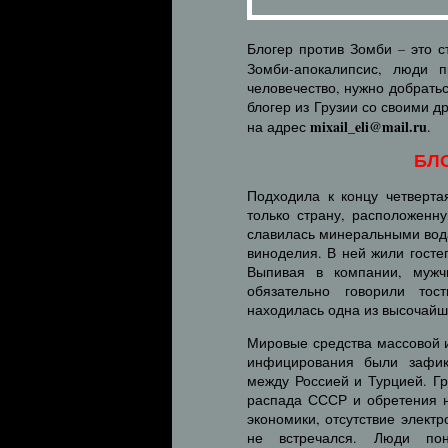
Блогер против Зомби – это 
Зомби-апокалипсис, люди 
человечество, нужно добрать
блогер из Грузии со своими д
mixail_eli@mail.ru
на адрес
.
БЛ
Подходила к концу четверта
только страну, расположенн
славилась минеральными вод
виноделия. В ней жили гост
Выпивая в компании, мужч
обязательно говорили тос
находилась одна из высочайши
Мировые средства массовой 
инфицирования были зафик
между Россией и Турцией. Гр
распада СССР и обретения н
экономики, отсутствие элект
не встречался. Люди по