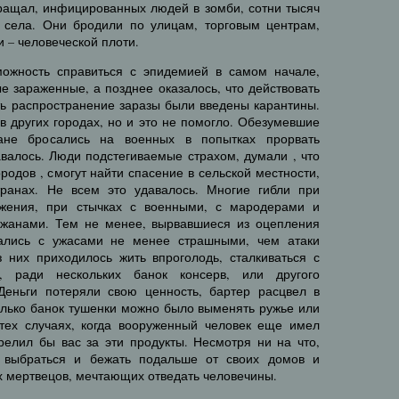
ращал, инфицированных людей в зомби, сотни тысяч
 села. Они бродили по улицам, торговым центрам,
 – человеческой плоти.
можность справиться с эпидемией в самом начале,
ые зараженные, а позднее оказалось, что действовать
ть распространение заразы были введены карантины.
 в других городах, но и это не помогло. Обезумевшие
ане бросались на военных в попытках прорвать
валось. Люди подстегиваемые страхом, думали , что
родов , смогут найти спасение в сельской местности,
транах. Не всем это удавалось. Многие гибли при
ужения, при стычках с военными, с мародерами и
ожанами. Тем не менее, вырвавшиеся из оцепления
вались с ужасами не менее страшными, чем атаки
 них приходилось жить впроголодь, сталкиваться с
 ради нескольких банок консерв, или другого
Деньги потеряли свою ценность, бартер расцвел в
олько банок тушенки можно было выменять ружье или
 тех случаях, когда вооруженный человек еще имел
релил бы вас за эти продукты. Несмотря ни на что,
 выбраться и бежать подальше от своих домов и
их мертвецов, мечтающих отведать человечины.