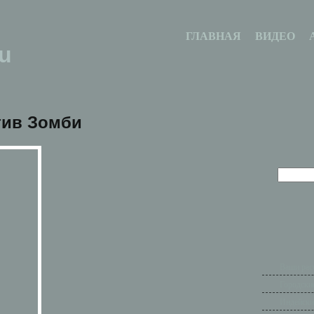
ГЛАВНАЯ
ВИДЕО
u
тив Зомби
Ваши рас
Городски
Индейски