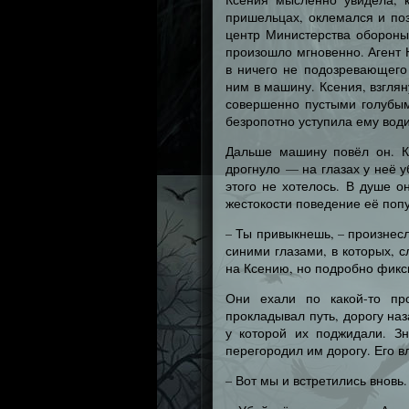
пришельцах, оклемался и по
центр Министерства обороны
произошло мгновенно. Агент 
в ничего не подозревающего
ним в машину. Ксения, взгля
совершенно пустыми голубым
безропотно уступила ему води
Дальше машину повёл он. К
дрогнуло — на глазах у неё у
этого не хотелось. В душе о
жестокости поведение её попу
– Ты привыкнешь, – произнес
синими глазами, в которых, 
на Ксению, но подробно фикс
Они ехали по какой-то про
прокладывал путь, дорогу наз
у которой их поджидали. З
перегородил им дорогу. Его в
– Вот мы и встретились вновь.