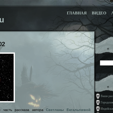
ГЛАВНАЯ
ВИДЕО
u
02
Ваши рас
Городски
Индейски
Светланы Енгалычевой
я часть рассказа автора