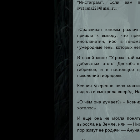
“Инстаграм”. Если вам 
svet1ana228@mail.ru.
«Сравнивая геномы различн
пришли к выводу, что при
инопланетян, ибо в гено
чужеродные гены, которых не
В своей книге “Угроза, тайн
добиваться этого” Джекобс 
гибридов, и в настоящее в
поколений гибридов».
Ксения уверенно вела машин
сидела и смотрела вперёд. На
«О чём она думает?» – Ксения
хотелось.
И ещё она не могла понять
выросла на Земле, или — Ниб
пор живут её родичи — Ануна