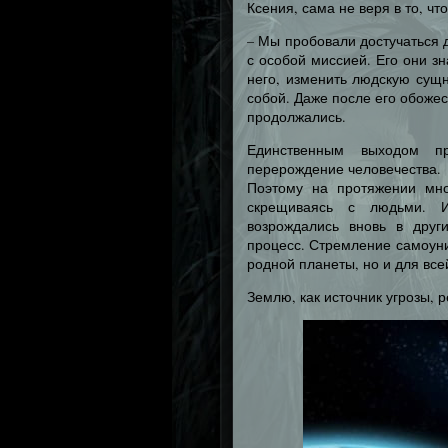
Ксения, сама не веря в то, чт
– Мы пробовали достучаться 
с особой миссией. Его они з
него, изменить людскую сущн
собой. Даже после его обоже
продолжались.
Единственным выходом пр
перерождение человечества.
Поэтому на протяжении мно
скрещиваясь с людьми. И
возрождались вновь в друг
процесс. Стремление самоун
родной планеты, но и для все
Землю, как источник угрозы, 