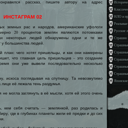
понравился рассказ, пишите автору на адрес
Историче
Классиче
ИНСТАГРАМ 02
НЛО и п
Реальные
ых земных рас и народов, американские уфологи
Русские 
мерно 20 процентов землян являются потомками
мах некоторых людей обнаружены одни и те же
Страшно 
т у большинства людей.
Страшные
ый план: чего хотят пришельцы, и как они намерены
Страшные
пишет, что главная цель пришельцев – это создание
Страшные
ремя они уже вывели последовательно несколько
Страшные
Страшные
у, искоса поглядывая на спутницу. Та невозмутимо
Японские
 лице её лежала тень раздумья.
 не могла заглянуть в её мысли, хотя ей этого очень
, кем себя считать — землянкой, раз родилась и
иру, где в глубинах планеты жили её предки и до сих
ки.