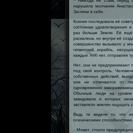
– Никогда не ставь перед с
нарушила молчание Анастас
Загляни в себя.
Ксения последовала её совету,
состояние удовлетворения и 
раз больше Земли. Её ещё 
раскалена, но внутри её соз
совершенство вызывало у зе
гигантский корабль, несущ
каждые 3600 лет, отправляя т
Нет, они не предпринимают п
под свой контроль. Человеч
собственных действий, выну
они не отличаются от люд
одновременно завораживающ
Обычные люди на уровне и
завидовали и которых нена
заставляло землян ощущать 
Ведь те видели то, что н
психическими способностями.
– Может, стоило предупредит