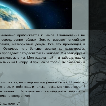
емительно приближается к Земле. Столкновения не
посредственно вблизи Земли, вызовет стихийные
ясения, метеоритный дождь. Всё это произойдёт в
а. Осталось чуть больше месяца до катастрофы.
 пропадает пятьдесят тысяч человек. Мы эвакуируем
 занимаюсь этим. Моя задача найти и забрать наших
ить их на Нибиру. Я пришла за тобой. Ты оказалась в
 имплантат, по которому мы узнаём своих. Помнишь,
етстве, и тебя нашли только несколько часов спустя?
активацию. Окончательно активировала пароль –
дела по внедрению)
бёнка метить?