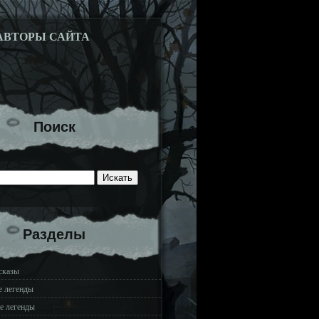
АВТОРЫ САЙТА
Поиск
Разделы
сказы
е легенды
е легенды