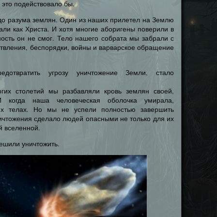
о это подействовало бы.
до разума землян. Один из наших прилетел на Землю
нали как Христа. И хотя многие аборигены поверили в
ость он не смог. Тело нашего собрата мы забрали с
ствления, беспорядки, войны и варварское обращение
едотвратить угрозу уничтожение Земли, стало
гих столетий мы разбавляли кровь землян своей,
 когда наша человеческая оболочка умирала,
их телах. Но мы не успели полностью завершить
ичтожения сделало людей опасными не только для их
й вселенной.
решили уничтожить.