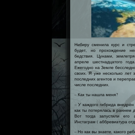
Нибиру сменила курс и стр
будет, но прохождение не
бедствия. Цунами, землетр
апреле шестнадцатого год
Ежегодно на Земле бесследно
своих. Я уже несколько лет
последних агентов и переправ
числе последних.
– Как ты нашла меня?
– У каждого гибрида внедрён
как ты потерялась в раннем д
Вот тогда запустили его 
Инстаграм ( аббревиатура от
– Но как вы знаете, какого ре