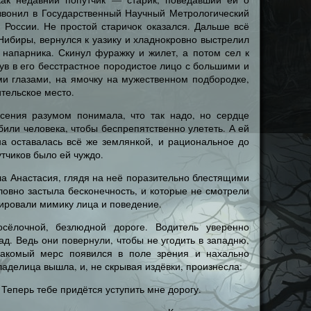
звонил в Государственный Научный Метрологический
 России. Не простой старичок оказался. Дальше всё
Нибиры, вернулся к уазику и хладнокровно выстрелил
 напарника. Скинул фуражку и жилет, а потом сел к
нув в его бесстрастное породистое лицо с большими и
и глазами, на ямочку на мужественном подбородке,
тельское место.
сения разумом понимала, что так надо, но сердце
били человека, чтобы беспрепятственно улететь. А ей
на оставалась всё же землянкой, и рациональное до
тчиков было ей чуждо.
ла Анастасия, глядя на неё поразительно блестящими
словно застыла бесконечность, и которые не смотрели
ировали мимику лица и поведение.
сёлочной, безлюдной дороге. Водитель уверенно
ад. Ведь они повернули, чтобы не угодить в западню,
накомый мерс появился в поле зрения и нахально
ладелица вышла, и, не скрывая издёвки, произнесла:
 Теперь тебе придётся уступить мне дорогу.