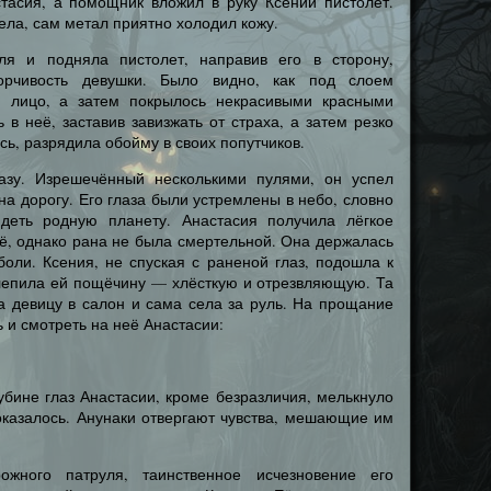
стасия, а помощник вложил в руку Ксении пистолет.
ела, сам метал приятно холодил кожу.
я и подняла пистолет, направив его в сторону,
орчивость девушки. Было видно, как под слоем
й лицо, а затем покрылось некрасивыми красными
 в неё, заставив завизжать от страха, а затем резко
ясь, разрядила обойму в своих попутчиков.
азу. Изрешечённый несколькими пулями, он успел
на дорогу. Его глаза были устремлены в небо, словно
деть родную планету. Анастасия получила лёгкое
ё, однако рана не была смертельной. Она держалась
 боли. Ксения, не спуская с раненой глаз, подошла к
влепила ей пощёчину — хлёсткую и отрезвляющую. Та
а девицу в салон и сама села за руль. На прощание
 и смотреть на неё Анастасии:
лубине глаз Анастасии, кроме безразличия, мелькнуло
оказалось. Анунаки отвергают чувства, мешающие им
ожного патруля, таинственное исчезновение его