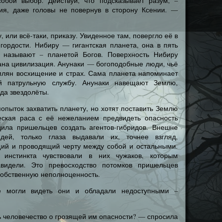
обой выбор. Действуй, что подсказывает разум, –
ия, даже головы не повернув в сторону Ксении. —
 или всё-таки, приказу. Увиденное там, повергло её в
гордости. Нибиру — гигантская планета, она в пять
называют – планетой Богов. Поверхность Нибиру
дана цивилизация. Анунаки — богоподобные люди, чьё
млян восхищение и страх. Сама планета напоминает
ий патрульную службу. Анунаки навещают Землю,
уда звездолёты.
опыток захватить планету, но хотят поставить Землю
еская раса с её нежеланием предвидеть опасность
дила пришельцев создать агентов-гибридов. Внешне
ей, только глаза выдавали их, точнее взгляд,
ий и проводящий черту между собой и остальными.
нстинкта чувствовали в них чужаков, которым
видели. Это превосходство потомков пришельцев
собственную неполноценность.
е могли видеть они и обладали недоступными –
ь человечество о грозящей им опасности? — спросила