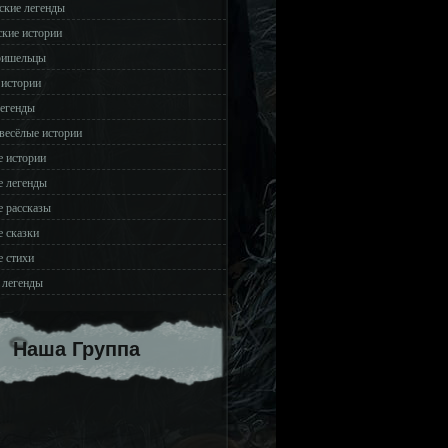
ские легенды
ские истории
ришельцы
 истории
легенды
весёлые истории
 истории
 легенды
 рассказы
 сказки
 стихи
 легенды
Наша Группа