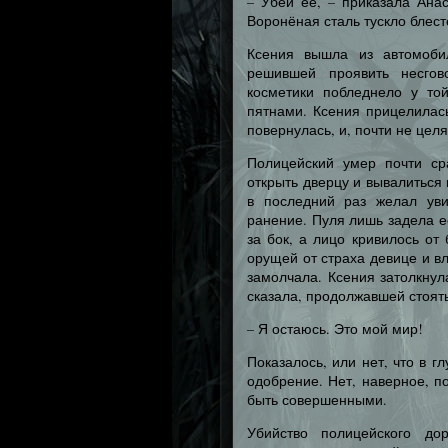
– Убей её, – приказала Ана
Воронёная сталь тускло блест
Ксения вышла из автомобил
решившей проявить несгов
косметики побледнело у то
пятнами. Ксения прицелилась
повернулась, и, почти не цел
Полицейский умер почти ср
открыть дверцу и вывалиться 
в последний раз желал уви
ранение. Пуля лишь задела е
за бок, а лицо кривилось от
орущей от страха девице и 
замолчала. Ксения затолкнул
сказала, продолжавшей стоять
– Я остаюсь. Это мой мир!
Показалось, или нет, что в г
одобрение. Нет, наверное, п
быть совершенными.
Убийство полицейского дор