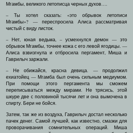
Мгамбы, великого летописца черных духов….
– Ты хотел сказать: «это обрывок летописи
Мгамбы»? — переспросила Алиса рассматривая
чистый с виду листок.
– Нет, юная ведьма, – усмехнулся демон — это
обрывок Мгамбы, точнее кожа с его левой ягодицы. —
Алиса взвизгнула и отбросила пергамент, Миша и
Гаврилыч заржали.
– Не обижайся, красна девица. — продолжил
ехиатойец — Мгамба был очень сильным медиумом.
При помощи этого пергамента мы сможем
переписываться между мирами. Не трясись, этой
шкуре две с половиной тысячи лет и она вымочена в
спирту. Бери не бойся.
Затем, так же из воздуха, Гаврилыч достал несколько
пачек денег. Самой лучшей, как известно, смазки для
проворачивания сомнительных операций. Миша