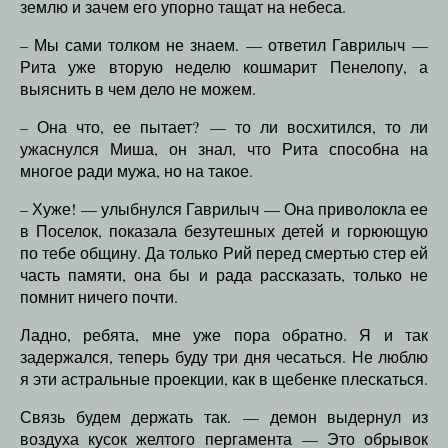
землю и зачем его упорно тащат на небеса.
– Мы сами толком не знаем. — ответил Гаврилыч —
Рита уже вторую неделю кошмарит Пенелопу, а
выяснить в чем дело не можем.
– Она что, ее пытает? — то ли восхитился, то ли
ужаснулся Миша, он знал, что Рита способна на
многое ради мужа, но на такое.
– Хуже! — улыбнулся Гаврилыч — Она приволокла ее
в Поселок, показала безутешных детей и горюющую
по тебе общину. Да только Рий перед смертью стер ей
часть памяти, она бы и рада рассказать, только не
помнит ничего почти.
Ладно, ребята, мне уже пора обратно. Я и так
задержался, теперь буду три дня чесаться. Не люблю
я эти астральные проекции, как в щебенке плескаться.
Связь будем держать так. — демон выдернул из
воздуха кусок желтого пергамента — Это обрывок