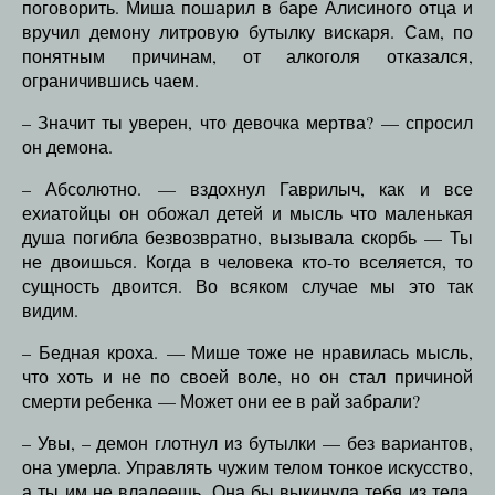
поговорить. Миша пошарил в баре Алисиного отца и
вручил демону литровую бутылку вискаря. Сам, по
понятным причинам, от алкоголя отказался,
ограничившись чаем.
– Значит ты уверен, что девочка мертва? — спросил
он демона.
– Абсолютно. — вздохнул Гаврилыч, как и все
ехиатойцы он обожал детей и мысль что маленькая
душа погибла безвозвратно, вызывала скорбь — Ты
не двоишься. Когда в человека кто-то вселяется, то
сущность двоится. Во всяком случае мы это так
видим.
– Бедная кроха. — Мише тоже не нравилась мысль,
что хоть и не по своей воле, но он стал причиной
смерти ребенка — Может они ее в рай забрали?
– Увы, – демон глотнул из бутылки — без вариантов,
она умерла. Управлять чужим телом тонкое искусство,
а ты им не владеешь. Она бы выкинула тебя из тела,