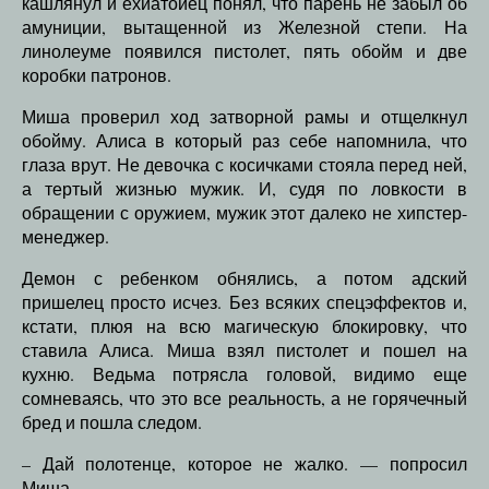
кашлянул и ехиатойец понял, что парень не забыл об
амуниции, вытащенной из Железной степи. На
линолеуме появился пистолет, пять обойм и две
коробки патронов.
Миша проверил ход затворной рамы и отщелкнул
обойму. Алиса в который раз себе напомнила, что
глаза врут. Не девочка с косичками стояла перед ней,
а тертый жизнью мужик. И, судя по ловкости в
обращении с оружием, мужик этот далеко не хипстер-
менеджер.
Демон с ребенком обнялись, а потом адский
пришелец просто исчез. Без всяких спецэффектов и,
кстати, плюя на всю магическую блокировку, что
ставила Алиса. Миша взял пистолет и пошел на
кухню. Ведьма потрясла головой, видимо еще
сомневаясь, что это все реальность, а не горячечный
бред и пошла следом.
– Дай полотенце, которое не жалко. — попросил
Миша.