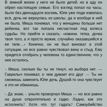
В земной жизни у него не было детей, но в аду он
обрел настоящую семью. Его взгляд попал на часы,
было без двенадцати восемь. Юля уже поди извелась
вся, дочь не вернулась из школы, да и вообще в ней
не была. Миша понимал, что у женщины больше нет
ребенка, вот так попала несчастная под колеса
судьбы. Но прийти и сказать: «извини, тетка, дочка
твоя того, а я просто мужик, случайно оказавшийся в
ее теле…» Конечно, он не был виноват в этой
ситуации, но все равно чувствовал вину и стыд. Ему
придется отобрать у человека то единственное, что у
нее осталось.
– Миша, сколько бы ты не тянул, но выбора нет. —
Гаврилыч понимал, о чем думает его друг — Ты не
сможешь заменить Юле дочь. Душой-то она чувствует
и это не обманешь.
– Да знаю, – уныло проворчал Миша — но все равно
на душе отвратительно и гадко. Ладно, как это
исполнить? Хотя что тут гадать? Самоубийство