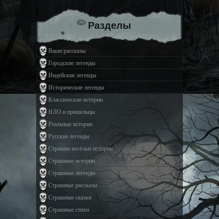
Разделы
Ваши рассказы
Городские легенды
Индейские легенды
Исторические легенды
Классические истории
НЛО и пришельцы
Реальные истории
Русские легенды
Страшно весёлые истории
Страшные истории
Страшные легенды
Страшные рассказы
Страшные сказки
Страшные стихи