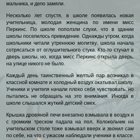
мальчика, и дело замяли.
Несколько лет спустя, в школе появилась новая
учительница, молодая женщина по имени мисс
Перкинс. По школе поползли слухи, что в здании
школы поселилось привидение. Однажды утром, когда
школьники читали утреннюю молитву, школа начала
сотрясаться от оглушительного стука. Кто-то стучал в
дверь школы, но, когда мисс Перкинс открыла дверь,
на улице никого не было.
Каждый день таинственный желтый пар возникал в
классной комнате и холодный воздух окатывал школу.
Ученики и учителя начали плохо себя чувствовать, но
пытались не обращать на это внимания. Иногда в
школе слышался жуткий детский смех.
Крышка дровяной печи внезапно взмывала в воздух и
с громким треском падала на пол. Колокольчик на
учительском столе тоже взмывал вверх и звонил сам
по себе, на что с ужасом наблюдали ученики в классе.