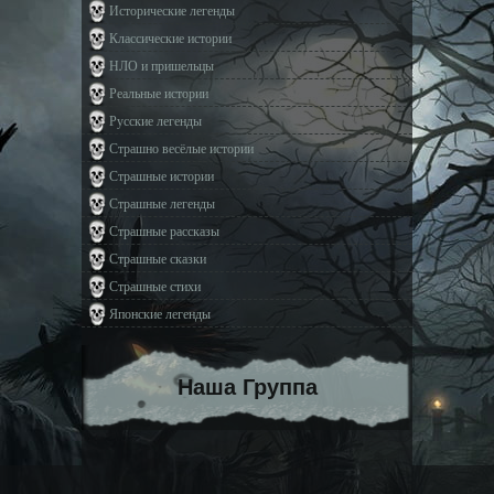
Исторические легенды
Классические истории
НЛО и пришельцы
Реальные истории
Русские легенды
Страшно весёлые истории
Страшные истории
Страшные легенды
Страшные рассказы
Страшные сказки
Страшные стихи
Японские легенды
Наша Группа