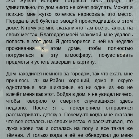
Эта жуткая история потрясла весь город. Не
удивительно,что дом никто не хочет покупать. Может я
псих,но мне жутко хотелось нарисовать это место.
Передать всё буйство эмоций происходивших в этом
доме. К тому же,мне сказали,что там все осталось на
своих местах. Благодаря моей знакомой, мне удалось
попасть в этот дом. Я договорился с ней на неделю
проживания в этом доме, чтобы полностью
погрузиться в эту атмосферу, почувствовать
предметы и успеть завершить картину.
Дом находился немного за городом, так что ехать мне
пришлось 20 км.Район хороший, дома в округе
однотипные, все шикарные, но ни один из них не
влечёт меня как этот. Войдя в дом, я не увидел ничего,
чтобы говорило о смертях случившихся здесь
недавно. После я с нетерпением отправился
рассматривать детскую. Почему-то когда мне сказали
что все осталось на своих местах, я рассчитывал, что
лужа крови так и осталась на полу и все такая же
тёмная. И только когда я её не обнаружил до меня