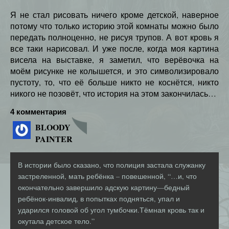
Я не стал рисовать ничего кроме детской, наверное
потому что только историю этой комнаты можно было
передать полноценно, не рисуя трупов. А вот кровь я
все таки нарисовал. И уже после, когда моя картина
висела на выставке, я заметил, что верёвочка на
моём рисунке не колышется, и это символизировало
пустоту, то, что её больше никто не коснётся, никто
никого не позовёт, что история на этом закончилась…
4 комментария
BLOODY
PAINTER
В истории было сказано, что полиция застала служанку
застреленной, мать ребёнка – повешенной, “…и, что
окончательно завершило адскую картину—бедный
ребёнок-инвалид, в попытках подняться, упал и
ударился головой об угол тумбочки.Тёмная кровь так и
окутала детское тело.”