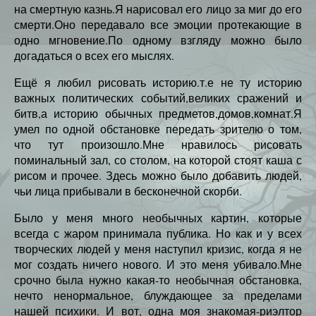
на смертную казнь.Я нарисовал его лицо за миг до его
смерти.Оно передавало все эмоции протекающие в
одно мгновение.По одному взгляду можно было
догадаться о всех его мыслях.
Ещё я любил рисовать историю.т.е не ту историю
важных политических событий,великих сражений и
битв,а историю обычных предметов,домов,комнат.Я
умел по одной обстановке передать зрителю о том,
что тут произошло.Мне нравилось рисовать
поминальный зал, со столом, на которой стоят каша с
рисом и прочее. Здесь можно было добавить людей,
чьи лица прибывали в бесконечной скорби.
Было у меня много необычных картин, которые
всегда с жаром принимала публика. Но как и у всех
творческих людей у меня наступил кризис, когда я не
мог создать ничего нового. И это меня убивало.Мне
срочно была нужно какая-то необычная обстановка,
нечто ненормальное, блуждающее за пределами
нашей психики. И вот, одна моя знакомая-риэлтор