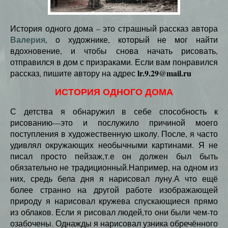
История одного дома – это страшный рассказ автора
Валерия
, о художнике, который не мог найти
вдохновение, и чтобы снова начать рисовать,
отправился в дом с призраками. Если вам понравился
lr.9.29@mail.ru
рассказ, пишите автору на адрес
ИСТОРИЯ ОДНОГО ДОМА
С детства я обнаружил в себе способность к
рисованию—это и послужило причиной моего
поступления в художественную школу. После, я часто
удивлял окружающих необычными картинами. Я не
писал просто пейзаж,т.е он должен был быть
обязательно не традиционный.Например, на одном из
них, средь бела дня я нарисовал луну.А что ещё
более странно на другой работе изображающей
природу я нарисовал кружева спускающиеся прямо
из облаков. Если я рисовал людей,то они были чем-то
озабочены. Однажды я нарисовал узника обречённого