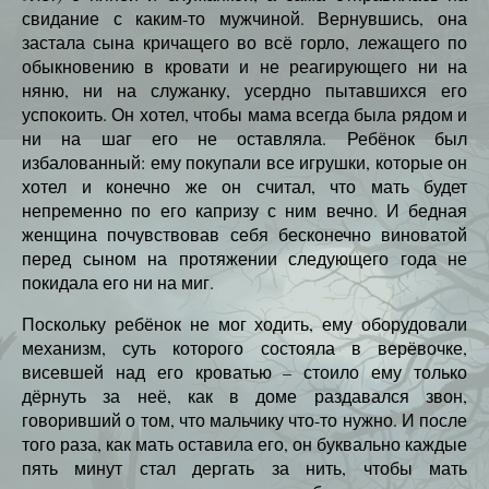
свидание с каким-то мужчиной. Вернувшись, она
застала сына кричащего во всё горло, лежащего по
обыкновению в кровати и не реагирующего ни на
няню, ни на служанку, усердно пытавшихся его
успокоить. Он хотел, чтобы мама всегда была рядом и
ни на шаг его не оставляла. Ребёнок был
избалованный: ему покупали все игрушки, которые он
хотел и конечно же он считал, что мать будет
непременно по его капризу с ним вечно. И бедная
женщина почувствовав себя бесконечно виноватой
перед сыном на протяжении следующего года не
покидала его ни на миг.
Поскольку ребёнок не мог ходить, ему оборудовали
механизм, суть которого состояла в верёвочке,
висевшей над его кроватью – стоило ему только
дёрнуть за неё, как в доме раздавался звон,
говоривший о том, что мальчику что-то нужно. И после
того раза, как мать оставила его, он буквально каждые
пять минут стал дергать за нить, чтобы мать