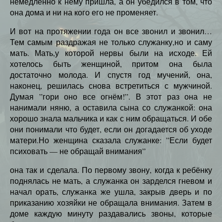
немедленно к нему пришла, а он убедился в том, что
она дома и ни на кого его не променяет.
И вот на протяжении года он все звонил и звонил…
Тем самым раздражая не только служанку,но и саму
мать. Мать,у которой нервы были на исходе. Ей
хотелось быть женщиной, притом она была
достаточно молода. И спустя год мучений, она,
наконец, решилась снова встретиться с мужчиной.
Думая ”гори оно все огнём!”. В этот раз она не
нанимали няню, а оставила сына со служанкой: она
хорошо знала мальчика и как с ним обращаться. И обе
они понимали что будет, если он догадается об уходе
матери.Но женщина сказала служанке: ”Если будет
психовать — не обращай внимания”
она так и сделала. По первому звону, когда к ребёнку
поднялась не мать, а служанка он зарделся гневом и
начал орать, служанка же ушла, закрыв дверь и по
приказанию хозяйки не обращала внимания. Затем в
доме каждую минуту раздавались звоны, которые