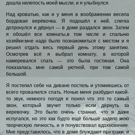
дошла нелепость моей мысли, и я улыбнулся.
Над кроватью, как и у меня в воображении весела
бордовая верёвочка. Я подошёл к ней, слегка
дотронулся и дёрнул — в доме раздался звон. Затем
я обошёл все комнаты,в том числе и спальню
хозяйки:мне надо было познакомиться с местом и я
решил отдать весь первый день этому занятию.
Осмотрев всё я выбрал комнату, в которой
намеревался спать — это была гостиная. Она
показалась мне самой уютной, при том самой
большой.
Я постелил себе на диване постель и утомившись от
всего провалился спать. Ночью меня разбудил какой-
то звук, немного погодя я понял что это то самый
звон, который звучит только если дёрнуть за
веревочку. Это было очень странно, что я даже
испугался, но это как будто ещё больше задело мою
творческую личность, и я почувствовал вдохновение.
Мне представилось, что в доме блуждают призраки, и