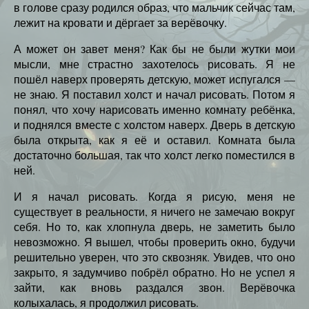
в голове сразу родился образ, что мальчик сейчас там,
лежит на кровати и дёргает за верёвочку.
А может он завет меня? Как бы не были жутки мои
мысли, мне страстно захотелось рисовать. Я не
пошёл наверх проверять детскую, может испугался —
не знаю. Я поставил холст и начал рисовать. Потом я
понял, что хочу нарисовать именно комнату ребёнка,
и поднялся вместе с холстом наверх. Дверь в детскую
была открыта, как я её и оставил. Комната была
достаточно большая, так что холст легко поместился в
ней.
И я начал рисовать. Когда я рисую, меня не
существует в реальности, я ничего не замечаю вокруг
себя. Но то, как хлопнула дверь, не заметить было
невозможно. Я вышел, чтобы проверить окно, будучи
решительно уверен, что это сквозняк. Увидев, что оно
закрыто, я задумчиво побрёл обратно. Но не успел я
зайти, как вновь раздался звон. Верёвочка
колыхалась, я продолжил рисовать.