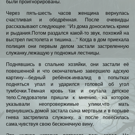
были проигнорированы.
Через пять-шесть часов женщина вернулась
счастливая и ободрённая. После очевидцы
рассказывают следующее: ”Из дома доносились крики
и рыдания.Потом раздался какой-то звук, похожий на
выстрел пистолета и тишина…” Когда в дом приехала
полиция они первым делом застали застреленную
служанку,лежащую у подножья лестницы.
Поднявшись в спальню хозяйки, они застали её
повешенной и что окончательно завершило адскую
картину—бедный ребёнок-инвалид в попытках
подняться упал и ударился головой об угол
тумбочки.Тёмная кровь так и окутала детское
тело.Следователи пришли к мнению, на которое
указывали неопровержимые улики,что мать
вернувшись домой застала сына мертвым и в порыве
гнева застрелила служанку, а после повесилась
сама,чувствуя свою бесконечную вину.