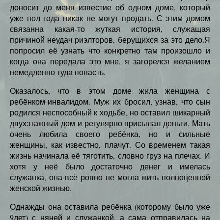
доносит до меня известие об одном доме, который
уже пол года никак не могут продать. С этим домом
связанна какая-то жуткая история, служащая
причиной неудач риэлторов, берущихся за это дело.Я
попросил её узнать что конкретно там произошло и
когда она передала это мне, я загорелся желанием
немедленно туда попасть.
Оказалось, что в этом доме жила женщина с
ребёнком-инвалидом. Муж их бросил, узнав, что сын
родился неспособный к ходьбе, но оставил шикарный
двухэтажный дом и регулярно присылал деньги. Мать
очень любила своего ребёнка, но и сильные
женщины, как известно, плачут. Со временем такая
жизнь начинала её тяготить, словно груз на плечах. И
хотя у неё было достаточно денег и имелась
служанка, она всё ровно не могла жить полноценной
женской жизнью.
Однажды она оставила ребёнка (которому было уже
9лет) с няней и служанкой, а сама отправилась на