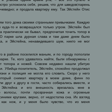
стро успокоила себя, решив, что для шведов(парень
чевидно; и продала квартиру ему. Так Эйстейн Отис
ям того дома своими странными привычками. Каждую
л куда-то и возвращался только утром. Эйстейн был
ма практически не бывал, предпочитая точить топор в
. О парке шла дурная слава и там даже днем было
ка, и Эйстейна, ненавидевшего шум, никто не мог
о в районе поселился маньяк, и по городу поползли
арке. Те, кого удавалось найти, были обнаружены с
т топора и ножей. Совсем недавно нашли убитую
и. Убийца-похититель, Эйстейн, спокойно продолжал
изни и полиция не могла его словить. Скоро у него
 который снимал квартиру в моем доме, финн по
и друг к другу в гости, часто собирались вместе, и
 Эйстейна и его внешность врезалась мне в
ые волосы, почти прозрачная кожа и огромные
синими кругами, верно, от недостатка сна. Их взгляд
, как нож, и у меня было чувство, что из меня