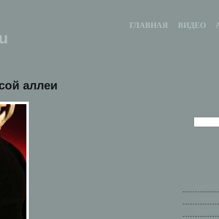
ГЛАВНАЯ
ВИДЕО
u
сой аллеи
Ваши рас
Городски
Индейски