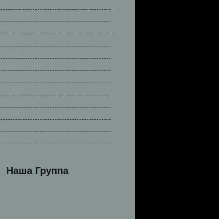
ские легенды
ские истории
ришельцы
 истории
легенды
весёлые истории
 истории
 легенды
 рассказы
 сказки
 стихи
 легенды
Наша Группа