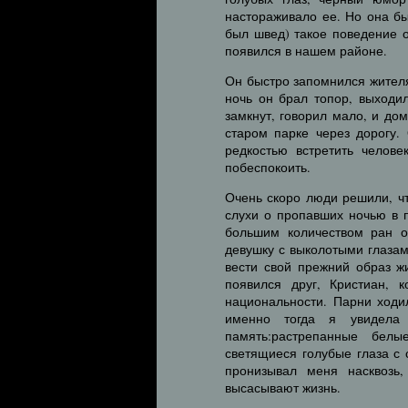
настораживало ее. Но она бы
был швед) такое поведение о
появился в нашем районе.
Он быстро запомнился жител
ночь он брал топор, выходи
замкнут, говорил мало, и до
старом парке через дорогу
редкостью встретить челове
побеспокоить.
Очень скоро люди решили, чт
слухи о пропавших ночью в п
большим количеством ран о
девушку с выколотыми глазам
вести свой прежний образ ж
появился друг, Кристиан,
национальности. Парни ходил
именно тогда я увидела
память:растрепанные бел
светящиеся голубые глаза с 
пронизывал меня насквозь
высасывают жизнь.