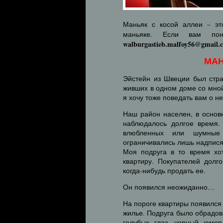
Маньяк с косой аллеи – э
маньяке. Если вам пон
walburgastieb.malfoy56@gmail.
МАН
Эйстейн из Швеции был стра
живших в одном доме со мной
я хочу тоже поведать вам о н
Наш район населен, в основ
наблюдалось долгое время.
влюбленных или шумные 
ограничивались лишь надпися
Моя подруга в то время хот
квартиру. Покупателей долг
когда-нибудь продать ее.
Он появился неожиданно…
На пороге квартиры появился
жилье. Подруга было обрадова
голубых глаз, черный юмор