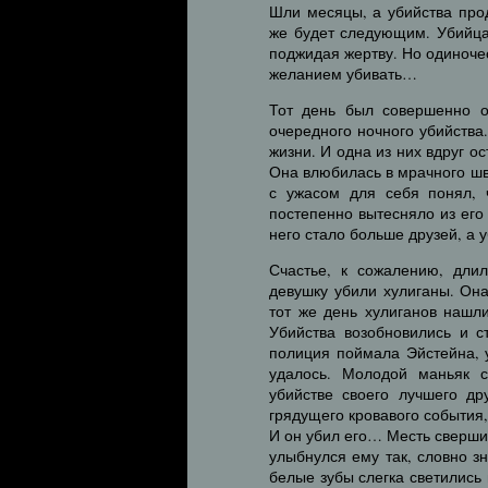
Шли месяцы, а убийства прод
же будет следующим. Убийца
поджидая жертву. Но одиноче
желанием убивать…
Тот день был совершенно о
очередного ночного убийства
жизни. И одна из них вдруг о
Она влюбилась в мрачного шве
с ужасом для себя понял, 
постепенно вытесняло из ег
него стало больше друзей, а 
Счастье, к сожалению, дли
девушку убили хулиганы. Она
тот же день хулиганов нашл
Убийства возобновились и с
полиция поймала Эйстейна, 
удалось. Молодой маньяк с
убийстве своего лучшего д
грядущего кровавого события,
И он убил его… Месть свершил
улыбнулся ему так, словно з
белые зубы слегка светились