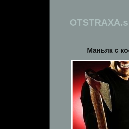
OTSTRAXA.s
Маньяк с ко