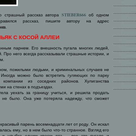
Историче
Классиче
STIEBER666
то страшный рассказ автора
об одном
НЛО и п
равился рассказ, пишите автору на адрес
Реальные
com
.
Русские 
ЬЯК С КОСОЙ АЛЛЕИ
Страшно 
нным парнем. Его внешность пугала многих людей,
Страшные
. Про него всегда рассказывали страшные истории, и
Страшные
ем.
Страшные
ном, пожилыми людьми, и криминальных случаев не
Страшные
 Иногда можно было встретить гуляющих по парку
Страшные
компании из соседних районов. Хулиганства
Японские
ми на стенах в подъездах.
ела уехать за границу учиться, и решила продать
о не было. Она уже потеряла надежду, что сможет
 красивый парень восемнадцати лет от роду. Он искал
лась ему, но в нем было что-то странное. Взгляд его
 и улыбка одним краем рта, – все это пугало и