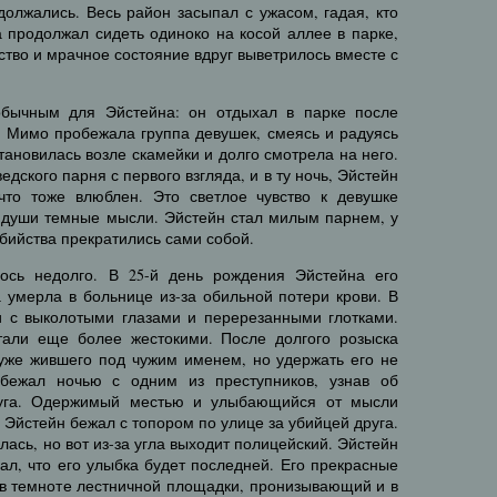
олжались. Весь район засыпал с ужасом, гадая, кто
 продолжал сидеть одиноко на косой аллее в парке,
ство и мрачное состояние вдруг выветрилось вместе с
бычным для Эйстейна: он отдыхал в парке после
. Мимо пробежала группа девушек, смеясь и радуясь
становилась возле скамейки и долго смотрела на него.
дского парня с первого взгляда, и в ту ночь, Эйстейн
что тоже влюблен. Это светлое чувство к девушке
о души темные мысли. Эйстейн стал милым парнем, у
убийства прекратились сами собой.
лось недолго. В 25-й день рождения Эйстейна его
 умерла в больнице из-за обильной потери крови. В
и с выколотыми глазами и перерезанными глотками.
тали еще более жестокими. После долгого розыска
уже жившего под чужим именем, но удержать его не
бежал ночью с одним из преступников, узнав об
руга. Одержимый местью и улыбающийся от мысли
 Эйстейн бежал с топором по улице за убийцей друга.
ась, но вот из-за угла выходит полицейский. Эйстейн
нал, что его улыбка будет последней. Его прекрасные
 в темноте лестничной площадки, пронизывающий и в