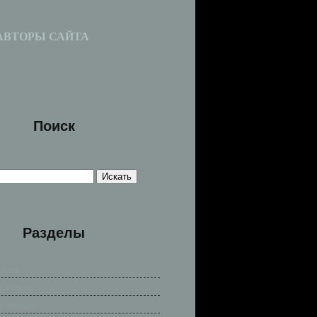
АВТОРЫ САЙТА
Поиск
Разделы
сказы
е легенды
е легенды