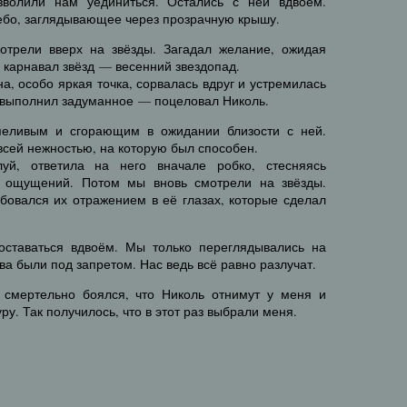
зволили нам уединиться. Остались с ней вдвоём.
небо, заглядывающее через прозрачную крышу.
отрели вверх на звёзды. Загадал желание, ожидая
 карнавал звёзд — весенний звездопад.
а, особо яркая точка, сорвалась вдруг и устремилась
ом выполнил задуманное — поцеловал Николь.
еливым и сгорающим в ожидании близости с ней.
всей нежностью, на которую был способен.
й, ответила на него вначале робко, стесняясь
х ощущений. Потом мы вновь смотрели на звёзды.
бовался их отражением в её глазах, которые сделал
ставаться вдвоём. Мы только переглядывались на
тва были под запретом. Нас ведь всё равно разлучат.
 смертельно боялся, что Николь отнимут у меня и
ру. Так получилось, что в этот раз выбрали меня.