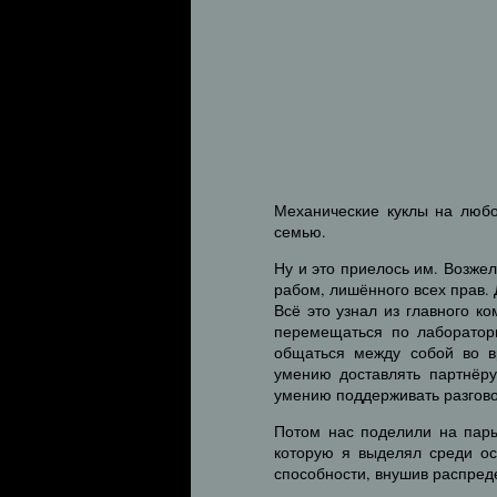
Механические куклы на любо
семью.
Ну и это приелось им. Возжел
рабом, лишённого всех прав.
Всё это узнал из главного к
перемещаться по лаборатор
общаться между собой во в
умению доставлять партнёру
умению поддерживать разгов
Потом нас поделили на пары
которую я выделял среди ос
способности, внушив распре