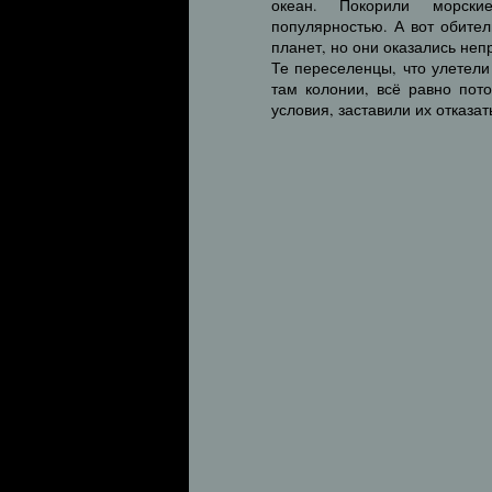
океан. Покорили морски
популярностью. А вот обите
планет, но они оказались неп
Те переселенцы, что улетел
там колонии, всё равно пот
условия, заставили их отказа