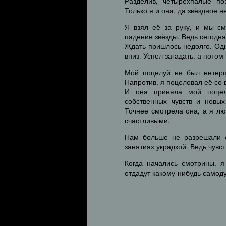
Разделив, четырёхпалые по
Только я и она, да звёздное 
Я взял её за руку, и мы см
падение звёзды. Ведь сегодня
Ждать пришлось недолго. Одн
вниз. Успел загадать, а пот
Мой поцелуй не был нетерп
Напротив, я поцеловал её со 
И она приняла мой поцелу
собственных чувств и новы
Точнее смотрела она, а я лю
счастливыми.
Нам больше не разрешали о
занятиях украдкой. Ведь чувс
Когда начались смотрины, я
отдадут какому-нибудь самоду