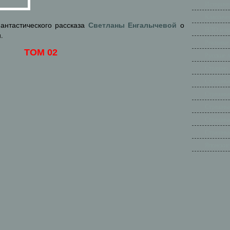
Историче
Классиче
Светланы Енгалычевой
антастического рассказа
о
НЛО и п
.
Реальные
ТОМ 02
Русские 
Страшно 
Страшные
Страшные
Страшные
Страшные
Страшные
Японские