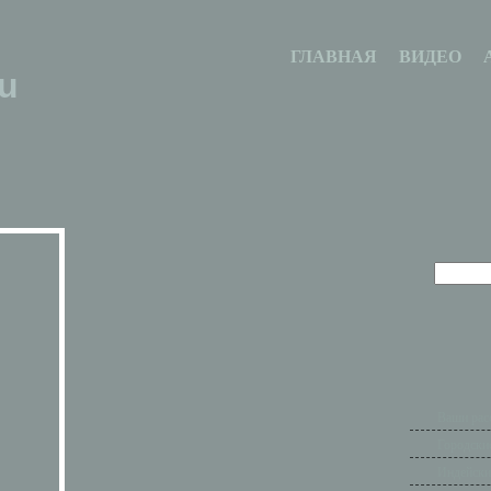
ГЛАВНАЯ
ВИДЕО
u
Ваши рас
Городски
Индейски