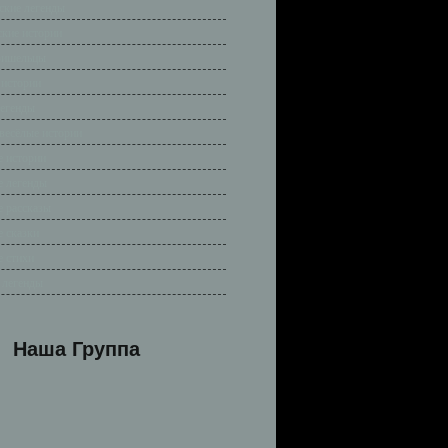
ские легенды
ские истории
ришельцы
 истории
легенды
весёлые истории
 истории
 легенды
 рассказы
 сказки
 стихи
 легенды
Наша Группа