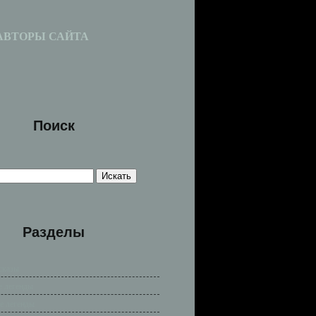
АВТОРЫ САЙТА
Поиск
Разделы
сказы
е легенды
е легенды