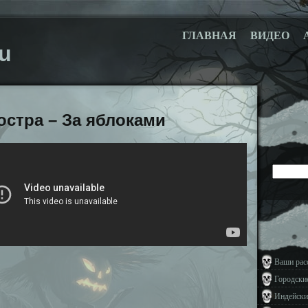
ГЛАВНАЯ
ВИДЕО
u
остра – За яблоками
Ваши рас
Городски
Индейски