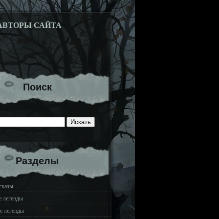
АВТОРЫ САЙТА
Поиск
Разделы
сказы
е легенды
е легенды