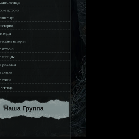
ские легенды
ские истории
ришельцы
 истории
легенды
весёлые истории
 истории
 легенды
 рассказы
 сказки
 стихи
 легенды
Наша Группа