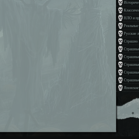
Историче
Классиче
НЛО и п
Реальные
Русские 
Страшно 
Страшные
Страшные
Страшные
Страшные
Страшные
Японские