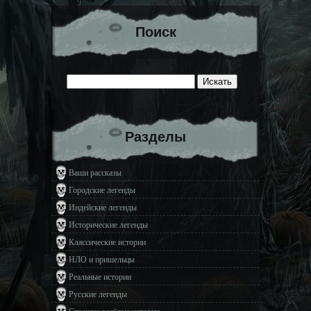
Поиск
Разделы
Ваши рассказы
Городские легенды
Индейские легенды
Исторические легенды
Классические истории
НЛО и пришельцы
Реальные истории
Русские легенды