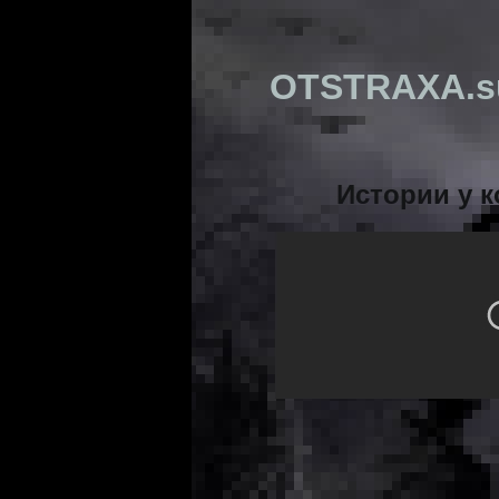
OTSTRAXA.s
Истории у к