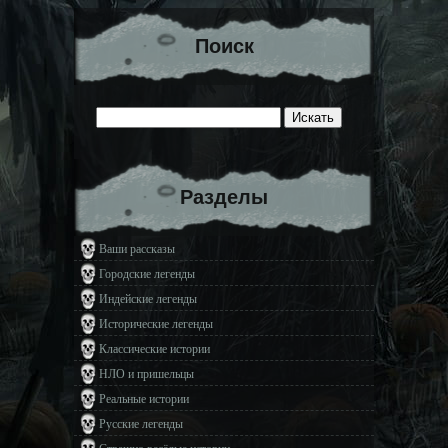
Поиск
Разделы
Ваши рассказы
Городские легенды
Индейские легенды
Исторические легенды
Классические истории
НЛО и пришельцы
Реальные истории
Русские легенды