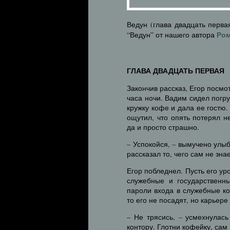
Ведун (глава двадцать перва
Ром
“Ведун” от нашего автора
ГЛАВА ДВАДЦАТЬ ПЕРВАЯ
Закончив рассказ, Егор посмо
часа ночи. Вадим сидел погр
кружку кофе и дала ее гостю
ощутил, что опять потерял н
да и просто страшно.
– Успокойся, – вымучено улы
рассказал то, чего сам не зна
Егор побледнел. Пусть его у
служебные и государственн
пароли входа в служебные к
то его не посадят, но карьере
– Не трясись, – усмехнула
контору. Глотни кофейку, сам