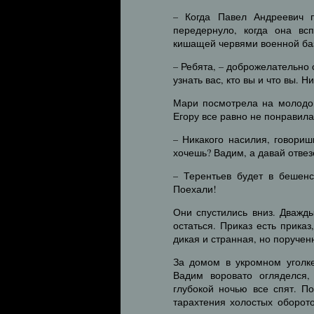
– Когда Павел Андреевич 
передернуло, когда она в
кишащей червями военной ба
– Ребята, – доброжелательно 
узнать вас, кто вы и что вы. Н
Мари посмотрела на молодог
Егору все равно не понравила
– Никакого насилия, говори
хочешь? Вадим, а давай отвез
– Терентьев будет в бешен
Поехали!
Они спустились вниз. Дважд
остаться. Приказ есть приказ
дикая и странная, но поручен
За домом в укромном уголке
Вадим воровато огляделся,
глубокой ночью все спят. П
тарахтения холостых оборот