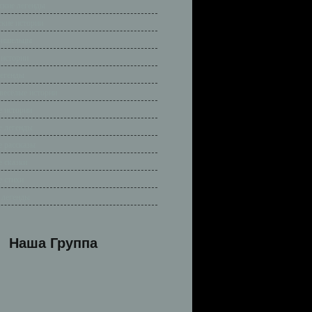
ские легенды
ские истории
ришельцы
 истории
легенды
весёлые истории
 истории
 легенды
 рассказы
 сказки
 стихи
 легенды
Наша Группа