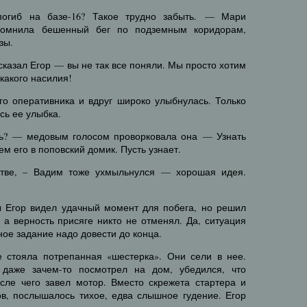
погиб на базе-16? Такое трудно забыть. — Мари
спомнила бешенный бег по подземным коридорам,
зы.
сказал Егор — вы не так все поняли. Мы просто хотим
икакого насилия!
о оперативника и вдруг широко улыбнулась. Только
сь ее улыбка.
шь? — медовым голосом проворковала она — Узнать
ем его в поповский домик. Пусть узнает.
стве, – Вадим тоже ухмыльнулся — хорошая идея.
ы Егор видел удачный момент для побега, но решил
, а верность присяге никто не отменял. Да, ситуация
ное задание надо довести до конца.
 стояла потрепанная «шестерка». Они сели в нее.
 даже зачем-то посмотрел на дом, убедился, что
осле чего завел мотор. Вместо скрежета стартера и
ов, послышалось тихое, едва слышное гудение. Егор