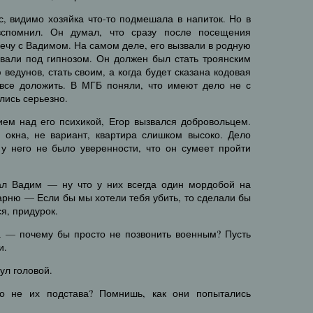
, видимо хозяйка что-то подмешала в напиток. Но в
вспомнил. Он думал, что сразу после посещения
речу с Вадимом. На самом деле, его вызвали в родную
овали под гипнозом. Он должен был стать троянским
 ведунов, стать своим, а когда будет сказана кодовая
 все доложить. В МГБ поняли, что имеют дело не с
лись серьезно.
ием над его психикой, Егор вызвался добровольцем.
 окна, не вариант, квартира слишком высоко. Дело
у него не было уверенности, что он сумеет пройти
ал Вадим — ну что у них всегда один мордобой на
арню — Если бы мы хотели тебя убить, то сделали бы
ся, придурок.
а — почему бы просто не позвонить военным? Пусть
и.
ул головой.
то не их подстава? Помнишь, как они попытались