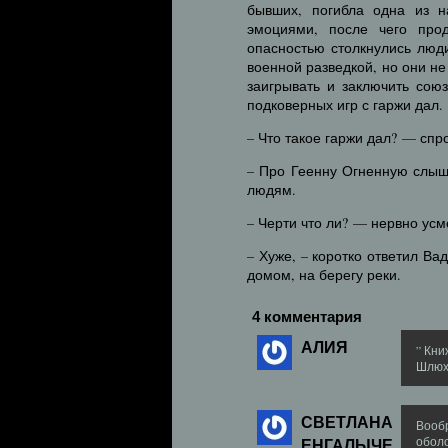
бывших, погибла одна из н
эмоциями, после чего про
опасностью столкнулись люд
военной разведкой, но они н
заигрывать и заключить сою
подковерных игр с гаржи дал.
– Что такое гаржи дал? — спр
– Про Геенну Огненную слыша
людям.
– Черти что ли? — нервно усм
– Хуже, – коротко ответил В
домом, на берегу реки.
4 комментария
АЛИЯ
” Кни
Шлюхи
СВЕТЛАНА
Вооб
ЕНГАЛЫЧЕ
обол