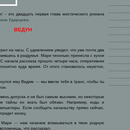
Историче
Классиче
я) – это двадцать первая глава мистического романа
НЛО и п
ана Ударцева
.
Реальные
ВЕДУН
Русские 
Страшно 
Страшные
трел на часы. С удивлением увидел, что уже почти два
Страшные
узившись в раздумья. Мари тихонько принесла с кухни
Страшные
. С начала рассказа прошло четыре часа, оперативник
епонятно куда время. От этого становилось неуютно,
Страшные
Страшные
бнулся ему Вадим — мы ввели тебя в транс, чтобы ты
Японские
ешь.
ровень допуска и не был самым высоким, но некоторые
ые тайны он знать был обязан. Например, коды и
омпьютеры. Если сообщить начальству прямо сейчас,
 придет конец.
сь Мари — нам незачем вламываться в твою родную
 вспомнишь, что рассказал.