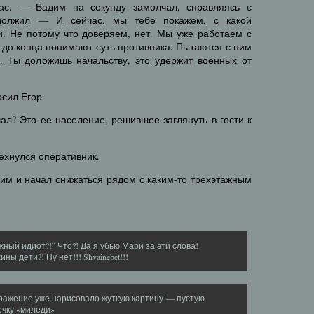
ас. — Вадим на секунду замолчал, справляясь с
должил — И сейчас, мы тебе покажем, с какой
и. Не потому что доверяем, нет. Мы уже работаем с
е до конца понимают суть противника. Пытаются с ним
з. Ты доложишь начальству, это удержит военных от
осил Егор.
л? Это ее население, решившее заглянуть в гости к
ехнулся оперативник.
адим и начал снижаться рядом с каким-то трехэтажным
жный идиот?!” Что?! Да я убью Мари за эти слова!
ны дети?! Ну нет!!! Shvainebet!!!
ражение уже нарисовало жуткую картину — пустую
очку «миледи»