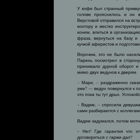
У кофе был странный привкус
голове прояснилось и он 
Верстовой отправился на вст
контору и жестко инструктир
конем, влиться в организацию
фраза, вернуться на базу и
кучкой аферистов и подготови
Впрочем, это не было насил
Парень посмотрел в сторону
принимало дурной оборот и 
мимо двух ведунов к дверям.
– Мари, – раздраженно сказ
уме? — ведун повернулся к п
это пока ты тут дрых. Успокой
– Вадим, – спросила девушк
сами разбираются с коллегам
Вадим задумался, потом мотн
– Нет! Где гарантия что э
договориться с гаржи-дал?