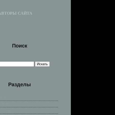
АВТОРЫ САЙТА
Поиск
Разделы
сказы
е легенды
е легенды