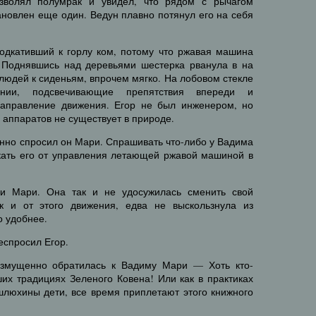
озволял полумрак и увидел, что рядом с рычагом
ановлен еще один. Ведун плавно потянул его на себя
одкативший к горлу ком, потому что ржавая машина
. Поднявшись над деревьями шестерка рванула в на
 людей к сиденьям, впрочем мягко. На лобовом стекле
нии, подсвечивающие препятствия впереди и
аправление движения. Егор не был инженером, но
 аппаратов не существует в природе.
нно спросил он Мари. Спрашивать что-либо у Вадима
екать его от управления летающей ржавой машиной в
и Мари. Она так и не удосужилась сменить свой
 и от этого движения, едва не выскользнула из
о удобнее.
еспросил Егор.
змущенно обратилась к Вадиму Мари — Хоть кто-
чших традициях Зеленого Ковена! Или как в практиках
шлюхины дети, все время приплетают этого книжного