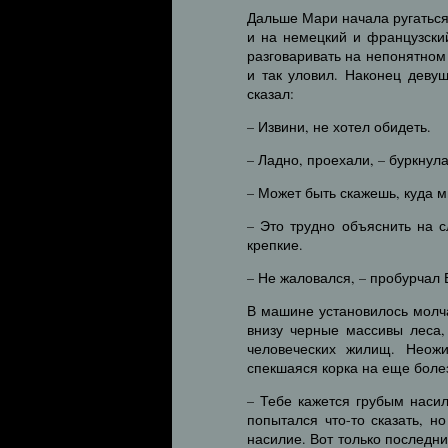
Дальше Мари начала ругаться
и на немецкий и французски
разговаривать на непонятном
и так уловил. Наконец деву
сказал:
– Извини, не хотел обидеть.
– Ладно, проехали, – буркнула
– Может быть скажешь, куда 
– Это трудно объяснить на 
крепкие.
– Не жаловался, – пробурчал 
В машине установилось молч
внизу черные массивы леса,
человеческих жилищ. Неожи
спекшаяся корка на еще боле
– Тебе кажется грубым насил
попытался что-то сказать, 
насилие. Вот только последни