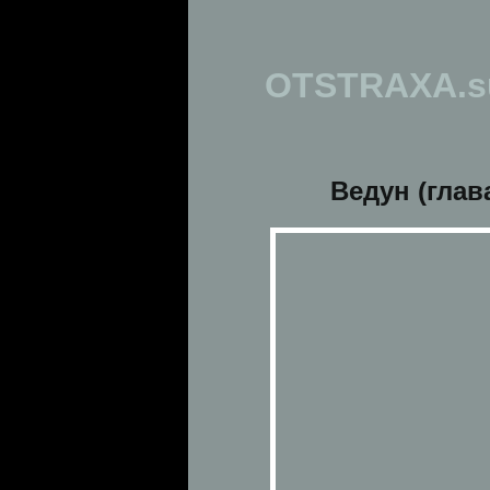
OTSTRAXA.s
Ведун (глав