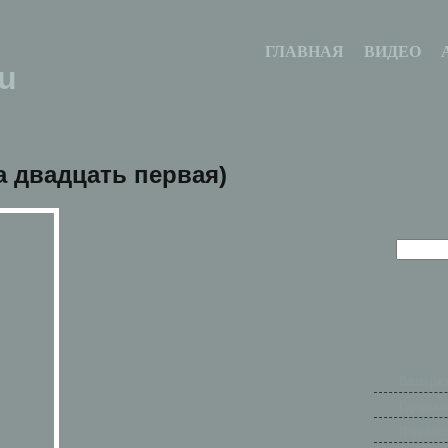
ГЛАВНАЯ
ВИДЕО
u
а двадцать первая)
Ваши рас
Городски
Индейски