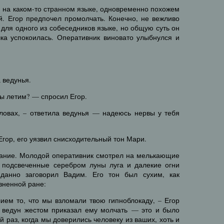
 на каком-то странном языке, одновременно похожем
й. Егор предпочел промолчать. Конечно, не вежливо
 для одного из собеседников языке, но общую суть он
шка успокоилась. Оперативник виновато улыбнулся и
 ведунья.
мы летим? — спросил Егор.
словах, – ответила ведунья — надеюсь нервы у тебя
Егор, его уязвил снисходительный тон Мари.
ание. Молодой оперативник смотрел на мелькающие
 подсвеченные серебром луны луга и далекие огни
данно заговорил Вадим. Его тон был сухим, как
зненной ране:
ием то, что мы взломали твою гипноблокаду, – Егор
но ведун жестом приказал ему молчать — это и было
й раз, когда мы доверились человеку из ваших, хоть и