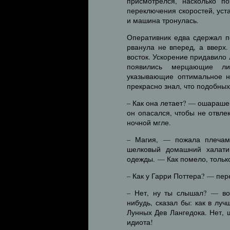
присмотрелся, насколько п
переключения скоростей, уст
и машина тронулась.
Оперативник едва сдержал п
рванула не вперед, а вверх
восток. Ускорение придавило
появились мерцающие ли
указывающие оптимальное н
прекрасно знал, что подобных
– Как она летает? — ошараше
он опасался, чтобы не отвл
ночной мгле.
– Магия, — пожала плечам
шелковый домашний халатик
одежды. — Как помело, тольк
– Как у Гарри Поттера? — пер
– Нет, ну ты слышал? — во
нибудь, сказал бы: как в лу
Лунных Дев Лангедока. Нет, 
идиота!