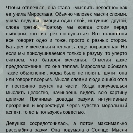
Чтобы отвлечься, она стала «мыслить целостно» как
ее учила Мирослава. Обычно человек мысли слоями,
учила ведунья, эмоции один слой, интуиция другой,
слова третий. Поэтому мы всегда стоим перед
выбором, кого из трех послушаться. Вот только они
все говорят одно и тоже, просто с разных сторон.
Батарея и железная и теплая, а еще покрашенная. Но
если мы прислушиваемся только к разуму, то уперто
считаем, что батарея железная. Отметая даже
предположение что она теплая. Мирослава обожала
такие объяснения, когда было не понять, шутит она
или говорит всерьез. Мысля слоями люди ошибаются
и постоянно рвутся на части. Когда приучаешься
мыслить целостно, начинаешь видеть всю картину
целиком. Принимая доводы разума, интуитивные
прозрения и корректируя через чувства моральный
аспект, то есть пользуясь совестью.
Девушка сосредоточилась, а потом максимально
расслабила разум. Она подумала о Солнце. Мысли