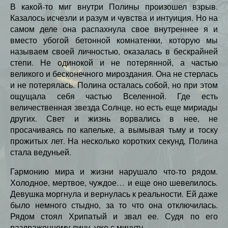
В какой-то миг внутри Полины произошел взрыв.
Казалось исчезли и разум и чувства и интуиция. Но на
самом деле она распахнула свое внутреннее я и
вместо убогой бетонной комнатенки, которую мы
называем своей личностью, оказалась в бескрайней
степи. Не одинокой и не потерянной, а частью
великого и бесконечного мироздания. Она не стерлась
и не потерялась. Полина осталась собой, но при этом
ощущала себя частью Вселенной. Где есть
величественная звезда Солнце, но есть еще мириады
других. Свет и жизнь ворвались в нее, не
просачиваясь по капельке, а вымывая тьму и тоску
прожитых лет. На несколько коротких секунд, Полина
стала ведуньей.
Гармонию мира и жизни нарушало что-то рядом.
Холодное, мертвое, чуждое… и еще оно шевелилось.
Девушка моргнула и вернулась к реальности. Ей даже
было немного стыдно, за то что она отключилась.
Рядом стоял Хрипатый и звал ее. Судя по его
раздраженному лицу, уже с минуту.