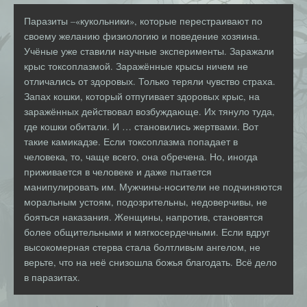
Паразиты –«кукольники», которые перестраивают по
своему желанию физиологию и поведение хозяина.
Учёные уже ставили научные эксперименты. Заражали
крыс токсоплазмой. Заражённые крысы ничем не
отличались от здоровых. Только теряли чувство страха.
Запах кошки, который отпугивает здоровых крыс, на
заражённых действовал возбуждающе. Их тянуло туда,
где кошки обитали. И … становились жертвами. Вот
такие камикадзе. Если токсоплазма попадает в
человека, то, чаще всего, она обречена. Но, иногда
приживается в человеке и даже пытается
манипулировать им. Мужчины-носители не подчиняются
моральным устоям, подозрительны, недоверчивы, не
бояться наказания. Женщины, напротив, становятся
более общительными и мягкосердечными. Если вдруг
высокомерная стерва стала болтливым ангелом, не
верьте, что на неё снизошла божья благодать. Всё дело
в паразитах.