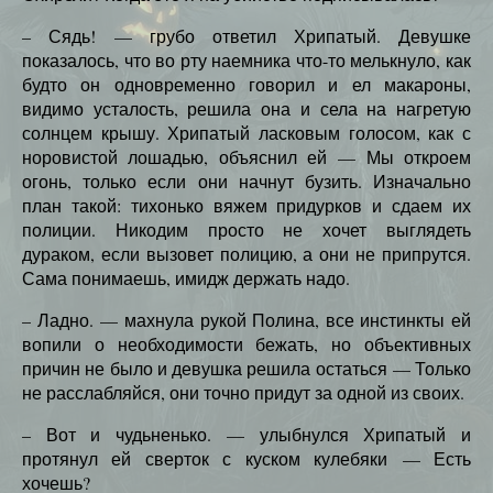
– Сядь! — грубо ответил Хрипатый. Девушке
показалось, что во рту наемника что-то мелькнуло, как
будто он одновременно говорил и ел макароны,
видимо усталость, решила она и села на нагретую
солнцем крышу. Хрипатый ласковым голосом, как с
норовистой лошадью, объяснил ей — Мы откроем
огонь, только если они начнут бузить. Изначально
план такой: тихонько вяжем придурков и сдаем их
полиции. Никодим просто не хочет выглядеть
дураком, если вызовет полицию, а они не припрутся.
Сама понимаешь, имидж держать надо.
– Ладно. — махнула рукой Полина, все инстинкты ей
вопили о необходимости бежать, но объективных
причин не было и девушка решила остаться — Только
не расслабляйся, они точно придут за одной из своих.
– Вот и чудьненько. — улыбнулся Хрипатый и
протянул ей сверток с куском кулебяки — Есть
хочешь?