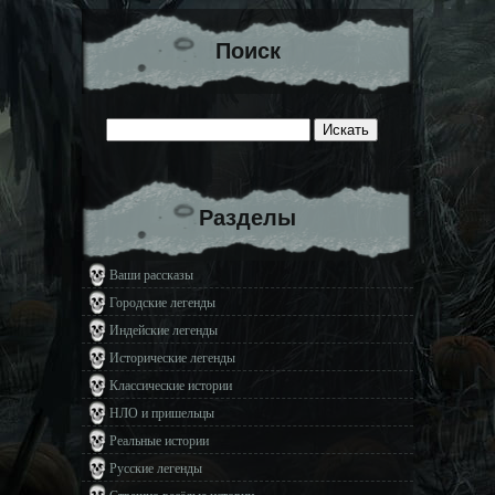
Поиск
Разделы
Ваши рассказы
Городские легенды
Индейские легенды
Исторические легенды
Классические истории
НЛО и пришельцы
Реальные истории
Русские легенды