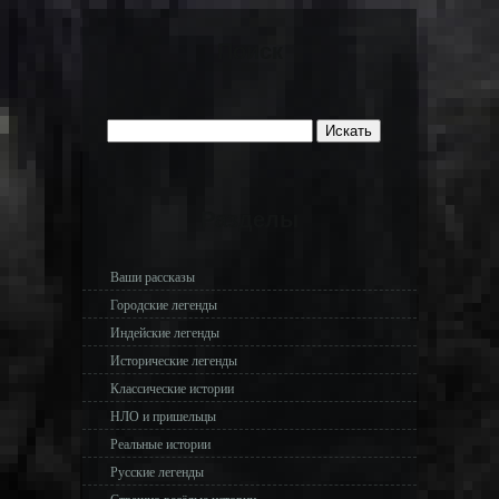
Поиск
Разделы
Ваши рассказы
Городские легенды
Индейские легенды
Исторические легенды
Классические истории
НЛО и пришельцы
Реальные истории
Русские легенды