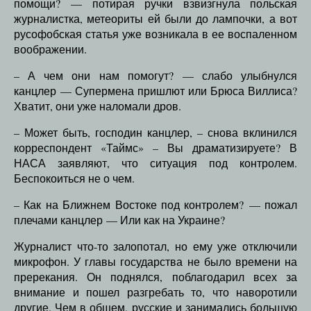
помощи? — потирая ручки взвизгнула польская
журналистка, метеориты ей были до лампочки, а вот
русофобская статья уже возникала в ее воспаленном
воображении.
– А чем они нам помогут? — слабо улыбнулся
канцлер — Супермена пришлют или Брюса Виллиса?
Хватит, они уже наломали дров.
– Может быть, господин канцлер, – снова вклинился
корреспондент «Таймс» – Вы драматизируете? В
НАСА заявляют, что ситуация под контролем.
Беспокоиться не о чем.
– Как на Ближнем Востоке под контролем? — пожал
плечами канцлер — Или как на Украине?
Журналист что-то залопотал, но ему уже отключили
микрофон. У главы государства не было времени на
пререкания. Он поднялся, поблагодарил всех за
внимание и пошел разгребать то, что наворотили
другие. Чем в общем, русские и занимались большую