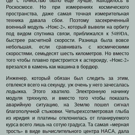
где с точностью было еще лучше, находилось в
Роскосмосе. Но при измерениях космического
пространства, даже самая точная измерительная
техника давала сбои. Поэтому засекреченный
военный модуль «Нокс-2», который вывели на орбиту
под видом спутника связи, приближался к 5489DA,
быстрее расчетной скорости. Разница была вовсе
небольшая, если сравнивать с космическими
скоростями, семьдесят шесть километров. Но вместо
того чтобы плавно пристроится к астероиду, «Нокс-2»
врезался в камень как машина в бордюр.
Инженер, который обязан был следить за этим,
отвлекся всего на секунду, уж очень у него зачесалась
лодыжка. Этого хватило. Электронную начинку
модуля тряхнуло, и вместо того чтобы показать
аварийную ситуацию, на Землю пошел сигнал
благополучной стыковки. Четырехсотметровая глыба
из иридия и платины отклонилась от планируемого
курса всего лишь на сотую градуса. Та самая «мерная
трость» в виде вычислительного центра НАСА, дала