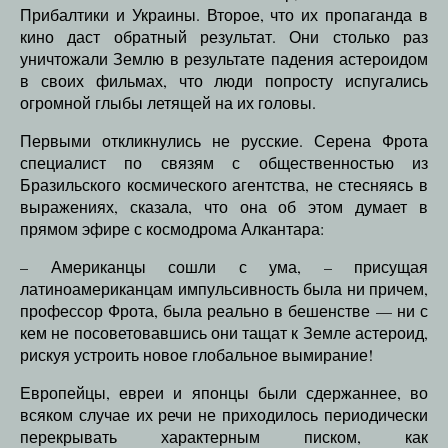
Прибалтики и Украины. Второе, что их пропаганда в
кино даст обратный результат. Они столько раз
уничтожали Землю в результате падения астероидом
в своих фильмах, что люди попросту испугались
огромной глыбы летящей на их головы.
Первыми откликнулись не русские. Серена Фрота
специалист по связям с общественностью из
Бразильского космического агентства, не стесняясь в
выражениях, сказала, что она об этом думает в
прямом эфире с космодрома Алкантара:
– Американцы сошли с ума, – присущая
латиноамериканцам импульсивность была ни причем,
профессор Фрота, была реально в бешенстве — ни с
кем не посоветовавшись они тащат к Земле астероид,
рискуя устроить новое глобальное вымирание!
Европейцы, евреи и японцы были сдержаннее, во
всяком случае их речи не приходилось периодически
перекрывать характерным писком, как