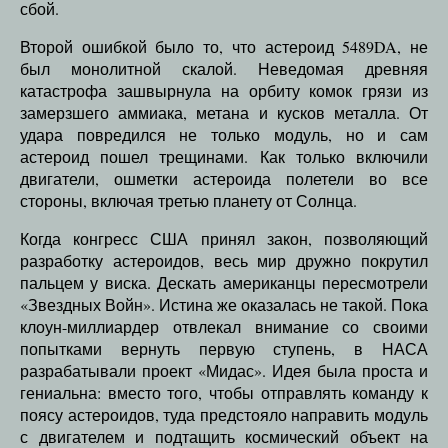
сбой.
Второй ошибкой было то, что астероид 5489DA, не
был монолитной скалой. Неведомая древняя
катастрофа зашвырнула на орбиту комок грязи из
замерзшего аммиака, метана и кусков металла. От
удара повредился не только модуль, но и сам
астероид пошел трещинами. Как только включили
двигатели, ошметки астероида полетели во все
стороны, включая третью планету от Солнца.
Когда конгресс США принял закон, позволяющий
разработку астероидов, весь мир дружно покрутил
пальцем у виска. Дескать американцы пересмотрели
«Звездных Войн». Истина же оказалась не такой. Пока
клоун-миллиардер отвлекал внимание со своими
попытками вернуть первую ступень, в НАСА
разрабатывали проект «Мидас». Идея была проста и
гениальна: вместо того, чтобы отправлять команду к
поясу астероидов, туда предстояло направить модуль
с двигателем и подтащить космический объект на