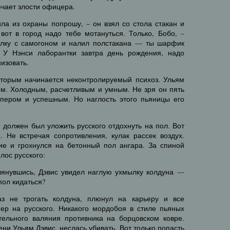
ечает злости офицера.
ла из охраны попрошу, – он взял со стола стакан и
вот в город надо тебе мотануться. Только, Бобо, –
ылку с самогоном и налил полстакана — ты шарфик
 У Нэнси лаборантки завтра день рождения, надо
изовать.
которым начинается неконтролируемый психоз. Ульям
ом. Холодным, расчетливым и умным. Не зря он пять
пером и успешным. Но наглость этого пьяницы его
 должен был уложить русского отдохнуть на пол. Вот
. Не встречая сопротивления, кулак рассек воздух.
ие и грохнулся на бетонный пол ангара. За спиной
лос русского:
лянувшись, Дэвис увидел наглую ухмылку колдуна —
пол кидаться?
з не трогать колдуна, плюнул на карьеру и все
пер на русского. Никакого мордобоя в стиле пьяных
тельного валяния противника на борцовском ковре.
ни Ульям Дэвис, неслась убивать. Вот только попасть