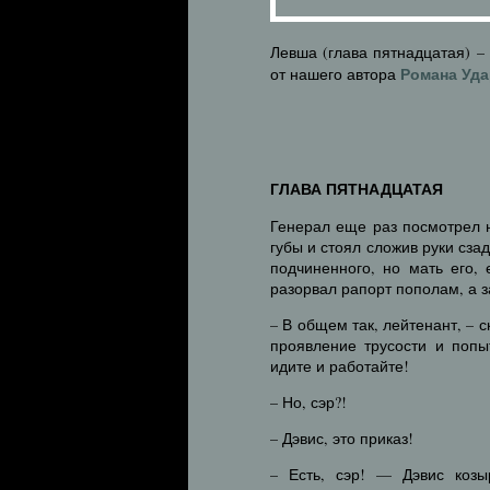
Левша (глава пятнадцатая) –
Романа Уда
от нашего автора
ГЛАВА ПЯТНАДЦАТАЯ
Генерал еще раз посмотрел н
губы и стоял сложив руки сза
подчиненного, но мать его,
разорвал рапорт пополам, а з
– В общем так, лейтенант, – с
проявление трусости и попы
идите и работайте!
– Но, сэр?!
– Дэвис, это приказ!
– Есть, сэр! — Дэвис козы