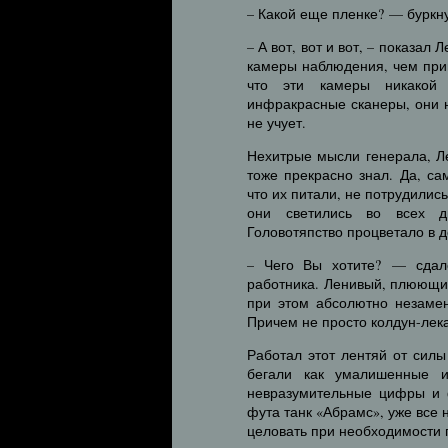
– Какой еще пленке? — буркн
– А вот, вот и вот, – показа
камеры наблюдения, чем прив
что эти камеры никакой 
инфракрасные сканеры, они н
не учует.
Нехитрые мысли генерала, Ле
тоже прекрасно знал. Да, са
что их питали, не потрудили
они светились во всех ди
Головотяпство процветало в 
– Чего Вы хотите? — сдал
работника. Ленивый, плюющи
при этом абсолютно незамен
Причем не просто колдун-лека
Работал этот лентяй от силы
бегали как умалишенные и
невразумительные цифры и ф
фута танк «Абрамс», уже все 
целовать при необходимости 