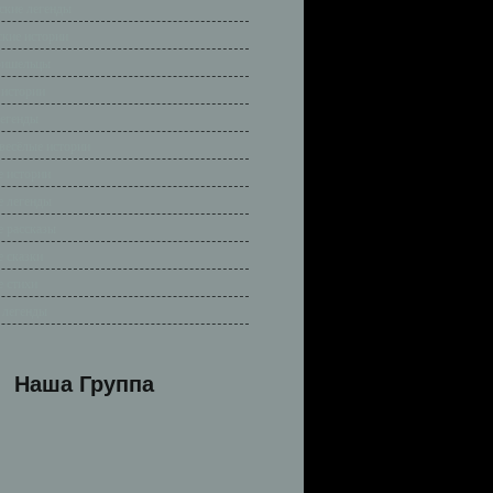
ские легенды
ские истории
ришельцы
 истории
легенды
весёлые истории
 истории
 легенды
 рассказы
 сказки
 стихи
 легенды
Наша Группа