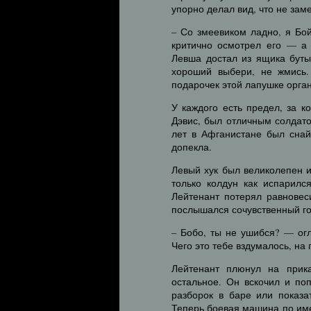
упорно делал вид, что не зам
– Со змеевиком ладно, я Бой
критично осмотрел его — а 
Левша достал из ящика бут
хороший выбери, не жмись.
подарочек этой лапушке орган
У каждого есть предел, за 
Дэвис, был отличным солдат
лет в Афганистане был снай
допекла.
Левый хук был великолепен и
только колдун как испарился
Лейтенант потерял равновес
послышался сочувственный го
– Бобо, ты не ушибся? — ог
Чего это тебе вздумалось, на 
Лейтенант плюнул на прика
остальное. Он вскочил и по
разборок в баре или показа
Теперь боевая машина по име