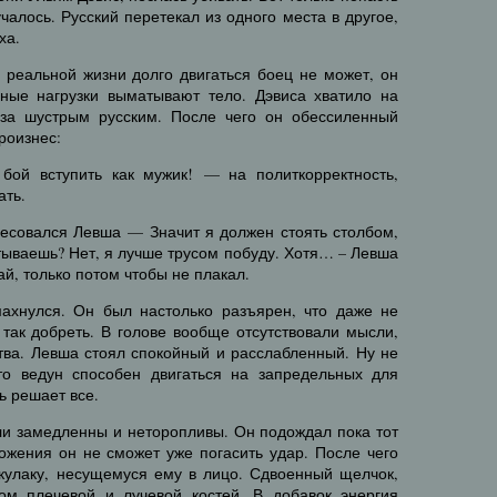
чалось. Русский перетекал из одного места в другое,
ха.
в реальной жизни долго двигаться боец не может, он
ные нагрузки выматывают тело. Дэвиса хватило на
 за шустрым русским. После чего он обессиленный
роизнес:
бой вступить как мужик! — на политкорректность,
ать.
ресовался Левша — Значит я должен стоять столбом,
тываешь? Нет, я лучше трусом побуду. Хотя… – Левша
й, только потом чтобы не плакал.
ахнулся. Он был настолько разъярен, что даже не
 так добреть. В голове вообще отсутствовали мысли,
тва. Левша стоял спокойный и расслабленный. Ну не
то ведун способен двигаться на запредельных для
ь решает все.
ли замедленны и неторопливы. Он подождал пока тот
ложения он не сможет уже погасить удар. После чего
улаку, несущемуся ему в лицо. Сдвоенный щелчок,
ом плечевой и лучевой костей. В добавок энергия