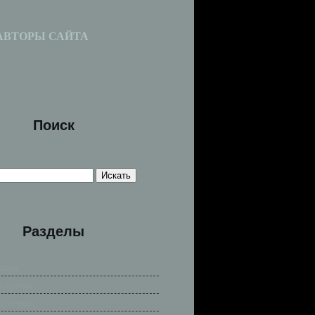
АВТОРЫ САЙТА
Поиск
Разделы
сказы
е легенды
е легенды