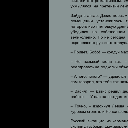
считали это романтичным. «Б
ухмылялся, на претензии лей
Зайдя в ангар, Дэвис первы
помещении установилась 
неторопливо пил едкую дрянь
убедился на собственном
великолепно. Но не сегодня,
охреневшего русского колдуна
– Привет, Бобо! — колдун мах
– Не называй меня так, –
реагировать на подколки объе
– А чего, такого? — удивилс
сам говорил, что тебя так на
– Васия! — Дэвис решил де
работе — У нас на сегодня м
– Точно, – вздохнул Левша 
куревом сгонять и Нэнси шел
Русский вытащил из кармана
скрипнул зубами. Ему зверски