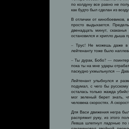
по колдуну все равно не полу
как будто был сделан из возду
В отличии от кинобоевиков, 
просто выдыхается. Предель
двенадцать минут, скаканья
остановился и хрипло дыша п
– Трус! Не можешь даже в 
лейтенанту тоже было наплев
– Ты дурак, Бобо? — поинте
пока ты на мне удары отраба
паскудно ухмыльнулся — Дава
Лейтенант улыбнулся и разм
подумал, с чего бы русскому
осталась только жажда убийс
мог зеленый берет знать, ч
человека скоростях. А скорост
Для Васи движения негра бы
распрямит руку, из этого по
Левша шлепнул ладонью по к
ознаменовал двойной перел