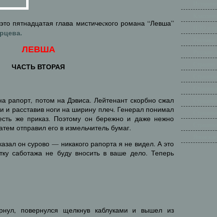
Историче
Классиче
 это пятнадцатая глава мистичеcкого романа “Левша”
НЛО и п
рцева.
Реальные
ЛЕВША
Русские 
Страшно 
ЧАСТЬ ВТОРАЯ
Страшные
Страшные
а рапорт, потом на Дэвиса. Лейтенант скорбно сжал
Страшные
ди и расставив ноги на ширину плеч. Генерал понимал
Страшные
 есть же приказ. Поэтому он бережно и даже нежно
Страшные
атем отправил его в измельчитель бумаг.
Японские
казал он сурово — никакого рапорта я не видел. А это
тку саботажа не буду вносить в ваше дело. Теперь
рнул, повернулся щелкнув каблуками и вышел из