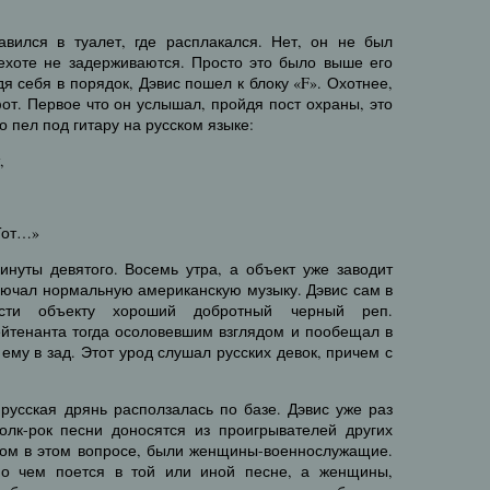
авился в туалет, где расплакался. Нет, он не был
пехоте не задерживаются. Просто это было выше его
я себя в порядок, Дэвис пошел к блоку «F». Охотнее,
от. Первое что он услышал, пройдя пост охраны, это
о пел под гитару на русском языке:
,
 Тот…»
инуты девятого. Восемь утра, а объект уже заводит
лючал нормальную американскую музыку. Дэвис сам в
ести объекту хороший добротный черный реп.
йтенанта тогда осоловевшим взглядом и пообещал в
ему в зад. Этот урод слушал русских девок, причем с
 русская дрянь расползалась по базе. Дэвис уже раз
олк-рок песни доносятся из проигрывателей других
хом в этом вопросе, были женщины-военнослужащие.
о чем поется в той или иной песне, а женщины,