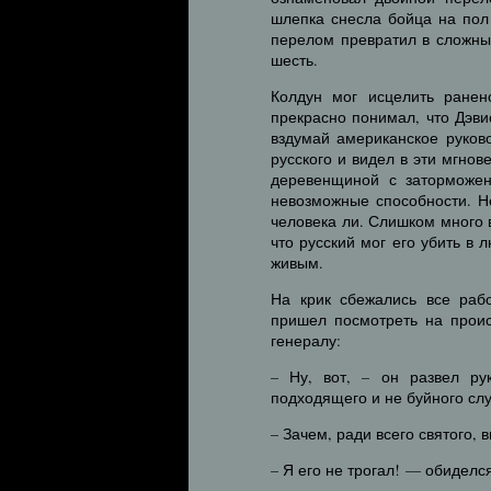
шлепка снесла бойца на пол
перелом превратил в сложный
шесть.
Колдун мог исцелить ранен
прекрасно понимал, что Дэви
вздумай американское руково
русского и видел в эти мгно
деревенщиной с заторможен
невозможные способности. Не
человека ли. Слишком много 
что русский мог его убить в
живым.
На крик сбежались все раб
пришел посмотреть на проис
генералу:
– Ну, вот, – он развел р
подходящего и не буйного слу
– Зачем, ради всего святого,
– Я его не трогал! — обидел