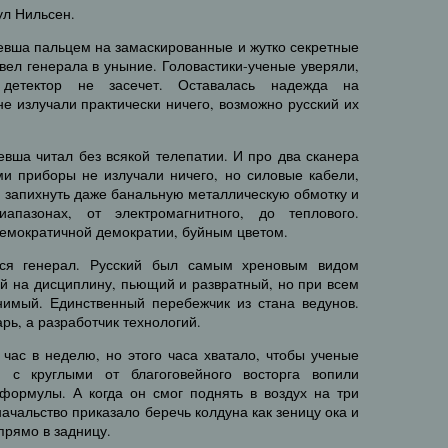
ул Нильсен.
л Левша пальцем на замаскированные и жутко секретные
ел генерала в уныние. Головастики-ученые уверяли,
детектор не засечет. Оставалась надежда на
е излучали практически ничего, возможно русский их
вша читал без всякой телепатии. И про два сканера
ми приборы не излучали ничего, но силовые кабели,
сь запихнуть даже банальную металлическую обмотку и
апазонах, от электромагнитного, до теплового.
демократичной демократии, буйным цветом.
ся генерал. Русский был самым хреновым видом
й на дисциплину, пьющий и развратный, но при всем
имый. Единственный перебежчик из стана ведунов.
рь, а разработчик технологий.
 час в неделю, но этого часа хватало, чтобы ученые
 с круглыми от благоговейного восторга вопили
ормулы. А когда он смог поднять в воздух на три
начальство приказало беречь колдуна как зеницу ока и
прямо в задницу.