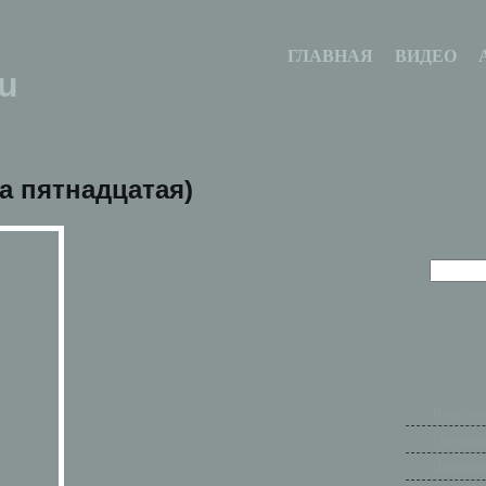
ГЛАВНАЯ
ВИДЕО
u
а пятнадцатая)
Ваши рас
Городски
Индейски