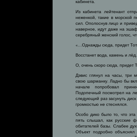
кабинета.
Из кабинета лейтенант отпр
неженкой, такие в морской 
сил. Ополоснув лицо и привед
наверное, идут даже на эшаф
серебряный женский голос, чт
«…Однажды сюда, придет Тот
Восстанет вода, камень и лёд.
О, очень скоро сюда, придет
Дэвис глянул на часы, три м
свою шарманку. Ладно бы вк
начале попробовал прин
Подопечный посмотрел на ле
следующий раз засунуть диск 
громкостью не стеснялся.
Особо дико было то, что эта
пять слышал, как русские ф
обитателей базы. Слабее ду
Объект подробно объяснял 