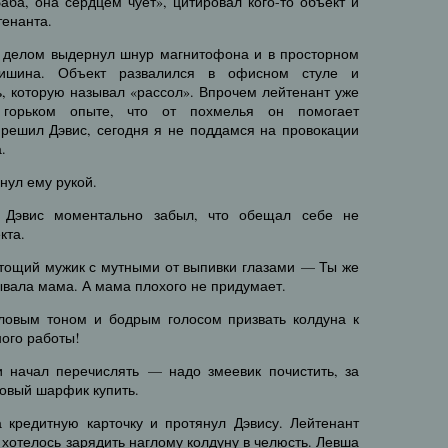
аба, она сердцем чует», цитировал кого-то объект и
тенанта.
м делом выдернул шнур магнитофона и в просторном
тишина. Объект развалился в офисном стуле и
, которую называл «рассол». Впрочем лейтенант уже
 горьком опыте, что от похмелья он помогает
 решил Дэвис, сегодня я не поддамся на провокации
.
нул ему рукой.
 Дэвис моментально забыл, что обещал себе не
кта.
я тощий мужик с мутными от выпивки глазами — Ты же
зывала мама. А мама плохого не придумает.
ловым тоном и бодрым голосом призвать колдуна к
ного работы!
и начал перечислять — надо змеевик почистить, за
ковый шарфик купить.
 кредитную карточку и протянул Дэвису. Лейтенант
 хотелось зарядить наглому колдуну в челюсть. Левша