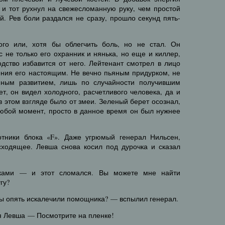
 и тот рухнул на свежесломанную руку, чем простой
. Рев боли раздался не сразу, прошло секунд пять-
ого или, хотя бы облегчить боль, но не стал. Он
с не только его охранник и нянька, но еще и киллер,
дство избавится от него. Лейтенант смотрел в лицо
вения его настоящим. Не вечно пьяным придурком, не
ным развитием, лишь по случайности получившим
т, он видел холодного, расчетливого человека, да и
в этом взгляде было от змеи. Зеленый берет осознал,
 любой момент, просто в данное время он был нужнее
отники блока «F». Даже угрюмый генерал Нильсен,
ходящее. Левша снова косил под дурочка и сказал
уками — и этот сломался. Вы можете мне найти
гу?
 вы опять искалечили помощника? — вспылил генерал.
ся Левша — Посмотрите на пленке!