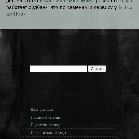
детали заказа в
магазин семян herbies
. разбор того, как
работает сидбанк, что по семенам и сервису у
herbies
seed bank
Поиск
Разделы
Ваши рассказы
Городские легенды
Индейские легенды
Исторические легенды