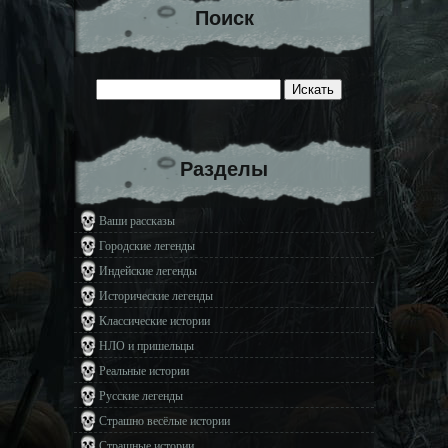
Поиск
Разделы
Ваши рассказы
Городские легенды
Индейские легенды
Исторические легенды
Классические истории
НЛО и пришельцы
Реальные истории
Русские легенды
Страшно весёлые истории
Страшные истории