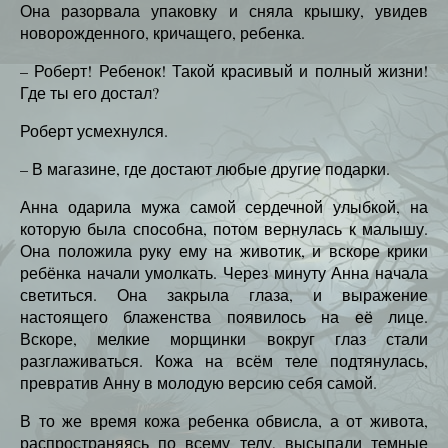
Она разорвала упаковку и сняла крышку, увидев
новорожденного, кричащего, ребенка.
– Роберт! Ребенок! Такой красивый и полный жизни!
Где ты его достал?
Роберт усмехнулся.
– В магазине, где достают любые другие подарки.
Анна одарила мужа самой сердечной улыбкой, на
которую была способна, потом вернулась к малышу.
Она положила руку ему на животик, и вскоре крики
ребёнка начали умолкать. Через минуту Анна начала
светиться. Она закрыла глаза, и выражение
настоящего блаженства появилось на её лице.
Вскоре, мелкие морщинки вокруг глаз стали
разглаживаться. Кожа на всём теле подтянулась,
превратив Анну в молодую версию себя самой.
В то же время кожа ребенка обвисла, а от живота,
распространяясь по всему телу, высыпали темные