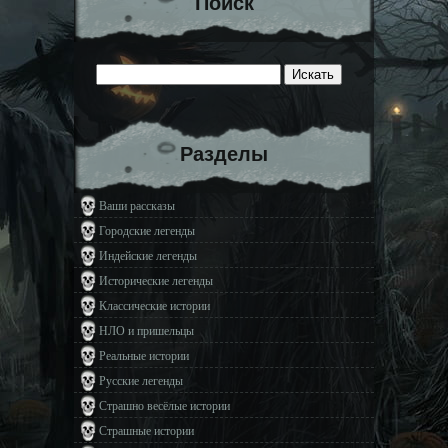
Поиск
Разделы
Ваши рассказы
Городские легенды
Индейские легенды
Исторические легенды
Классические истории
НЛО и пришельцы
Реальные истории
Русские легенды
Страшно весёлые истории
Страшные истории