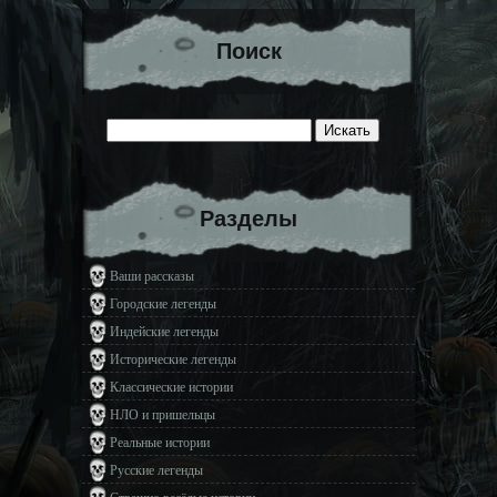
Поиск
Разделы
Ваши рассказы
Городские легенды
Индейские легенды
Исторические легенды
Классические истории
НЛО и пришельцы
Реальные истории
Русские легенды