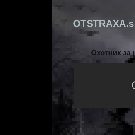
OTSTRAXA.s
Охотник за 