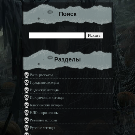
Поиск
Разделы
Ваши рассказы
Городские легенды
Индейские легенды
Исторические легенды
Классические истории
НЛО и пришельцы
Реальные истории
Русские легенды