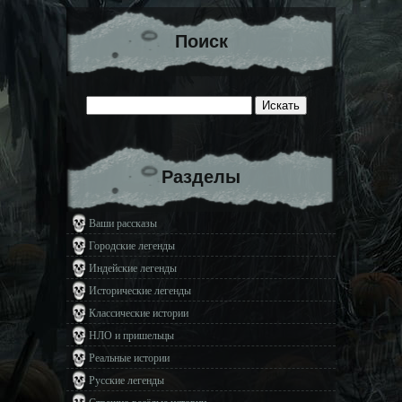
Поиск
Разделы
Ваши рассказы
Городские легенды
Индейские легенды
Исторические легенды
Классические истории
НЛО и пришельцы
Реальные истории
Русские легенды