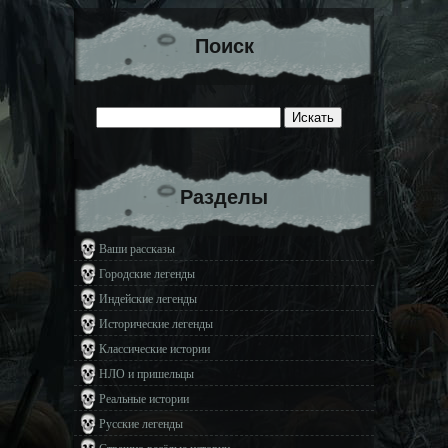
Поиск
Разделы
Ваши рассказы
Городские легенды
Индейские легенды
Исторические легенды
Классические истории
НЛО и пришельцы
Реальные истории
Русские легенды