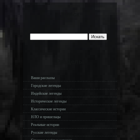
Поиск
Разделы
Ваши рассказы
Городские легенды
Индейские легенды
Исторические легенды
Классические истории
НЛО и пришельцы
Реальные истории
Русские легенды