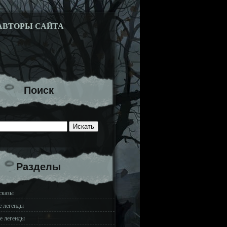
АВТОРЫ САЙТА
Поиск
Разделы
сказы
е легенды
е легенды