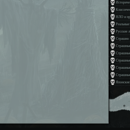
Историче
Классиче
НЛО и п
Реальные
Русские 
Страшно 
Страшные
Страшные
Страшные
Страшные
Страшные
Японские