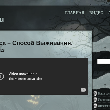
ГЛАВНАЯ
ВИДЕО
u
са – Способ Выживания.
аз
Ваши рас
Городски
Индейски