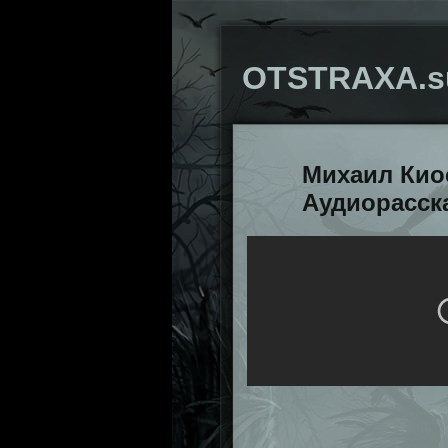
OTSTRAXA.s
Михаил Кио
Аудиорасск