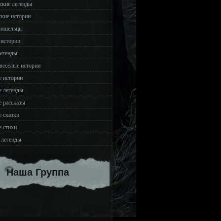
ские легенды
ские истории
ришельцы
 истории
легенды
весёлые истории
 истории
 легенды
 рассказы
 сказки
 стихи
 легенды
Наша Группа