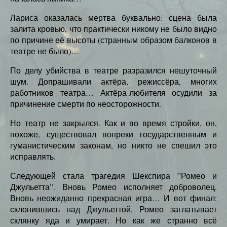
Лариса оказалась мертва буквально: сцена была
залита кровью, что практически никому не было видно
по причине её высоты (странным образом балконов в
театре не было)…
По делу убийства в театре разразился нешуточный
шум. Допрашивали актёра, режиссёра, многих
работников театра… Актёра-любителя осудили за
причинение смерти по неосторожности.
Но театр не закрылся. Как и во время стройки, он,
похоже, существовал вопреки государственным и
гуманистическим законам, но никто не спешил это
исправлять.
Следующей стала трагедия Шекспира ”Ромео и
Джульетта”. Вновь Ромео исполняет доброволец.
Вновь неожиданно прекрасная игра… И вот финал:
склонившись над Джульеттой, Ромео заглатывает
склянку яда и умирает. Но как же странно всё