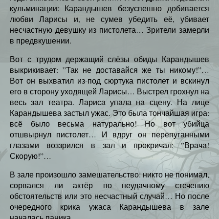
кульминации: Карандышев безуспешно добивается
любви Ларисы и, не сумев убедить её, убивает
несчастную девушку из пистолета… Зрители замерли
в предвкушении.
Вот с трудом держащий слёзы обиды Карандышев
выкрикивает: ”Так не доставайся же ты никому!”…
Вот он выхватил из-под сюртука пистолет и вскинул
его в сторону уходящей Ларисы… Выстрел грохнул на
весь зал театра. Лариса упала на сцену. На лице
Карандышева застыл ужас. Это была тончайшая игра:
всё было весьма натурально! Но вот убийца
отшвырнул пистолет… И вдруг он перепуганными
глазами воззрился в зал и прокричал: ”Врача!
Скорую!”…
В зале произошло замешательство: никто не понимал,
сорвался ли актёр по неудачному стечению
обстоятельств или это несчастный случай… Но после
очередного крика ужаса Карандышева в зале
началась паника…