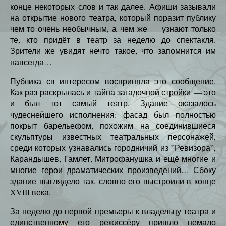
конце некоторых слов и так далее. Афиши зазывали
на открытие нового театра, который поразит публику
чем-то очень необычным, а чем же — узнают только
те, кто придёт в театр за неделю до спектакля.
Зрители же увидят нечто такое, что запомнится им
навсегда…
Публика св интересом восприняла это сообщение.
Как раз раскрылась и тайна загадочной стройки — это
и был тот самый театр. Здание оказалось
чудеснейшего исполнения: фасад был полностью
покрыт барельефом, похожим на соединившиеся
скульптуры известных театральных персонажей,
среди которых узнавались городничий из ”Ревизора”,
Карандышев, Гамлет, Митрофанушка и ещё многие и
многие герои драматических произведений… Сбоку
здание выглядело так, словно его выстроили в конце
XVIII века.
За неделю до первой премьеры к владельцу театра и
единственному его режиссёру пришло немало