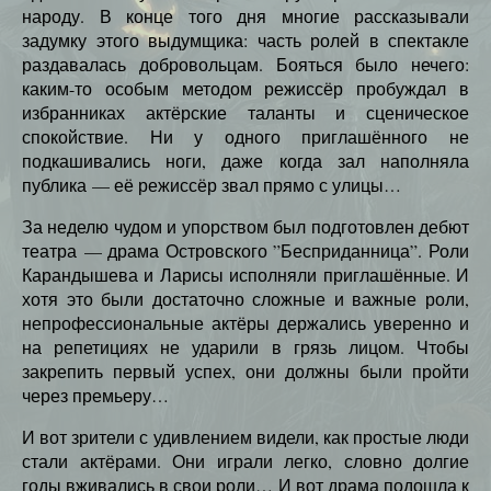
народу. В конце того дня многие рассказывали
задумку этого выдумщика: часть ролей в спектакле
раздавалась добровольцам. Бояться было нечего:
каким-то особым методом режиссёр пробуждал в
избранниках актёрские таланты и сценическое
спокойствие. Ни у одного приглашённого не
подкашивались ноги, даже когда зал наполняла
публика — её режиссёр звал прямо с улицы…
За неделю чудом и упорством был подготовлен дебют
театра — драма Островского ”Бесприданница”. Роли
Карандышева и Ларисы исполняли приглашённые. И
хотя это были достаточно сложные и важные роли,
непрофессиональные актёры держались уверенно и
на репетициях не ударили в грязь лицом. Чтобы
закрепить первый успех, они должны были пройти
через премьеру…
И вот зрители с удивлением видели, как простые люди
стали актёрами. Они играли легко, словно долгие
годы вживались в свои роли… И вот драма подошла к