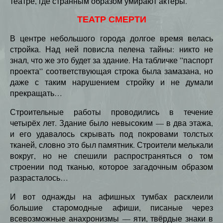
театре, где странным образом умирают актёры.
ТЕАТР СМЕРТИ
В центре небольшого города долгое время велась
стройка. Над ней повисла пелена тайны: никто не
знал, что же это будет за здание. На табличке ”паспорт
проекта” соответствующая строка была замазана, но
даже с таким нарушением стройку и не думали
прекращать…
Строительные работы проводились в течение
четырёх лет. Здание было невысоким — в два этажа,
и его удавалось скрывать под покровами толстых
тканей, словно это был памятник. Строители мелькали
вокруг, но не спешили распространяться о том
строении под тканью, которое загадочным образом
разрасталось…
И вот однажды на афишных тумбах расклеили
большие старомодные афиши, писаные через
всевозможные анахронизмы — яти, твёрдые знаки в