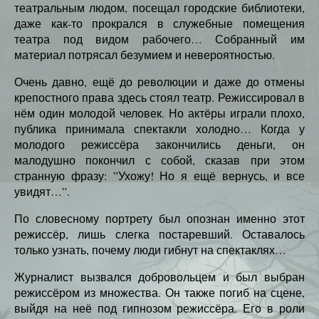
театральным людом, посещал городские библиотеки,
даже как-то прокрался в служебные помещения
театра под видом рабочего… Собранный им
материал потрясал безумием и невероятностью.
Очень давно, ещё до революции и даже до отмены
крепостного права здесь стоял театр. Режиссировал в
нём один молодой человек. Но актёры играли плохо,
публика принимала спектакли холодно… Когда у
молодого режиссёра закончились деньги, он
малодушно покончил с собой, сказав при этом
странную фразу: ”Ухожу! Но я ещё вернусь, и все
увидят…”.
По словесному портрету был опознан именно этот
режиссёр, лишь слегка постаревший. Оставалось
только узнать, почему люди гибнут на спектаклях…
Журналист вызвался добровольцем и был выбран
режиссёром из множества. Он также погиб на сцене,
выйдя на неё под гипнозом режиссёра. Его в роли